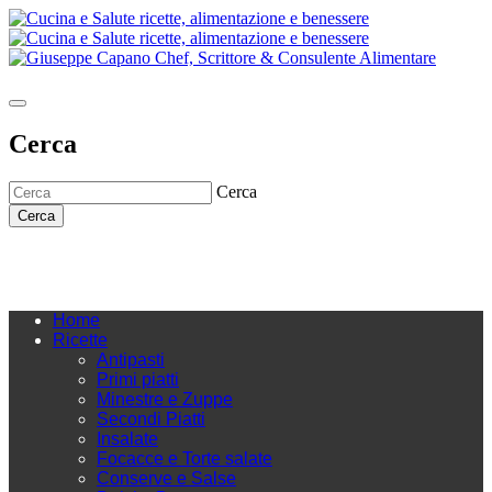
Cerca
Cerca
Cerca
Home
Ricette
Antipasti
Primi piatti
Minestre e Zuppe
Secondi Piatti
Insalate
Focacce e Torte salate
Conserve e Salse