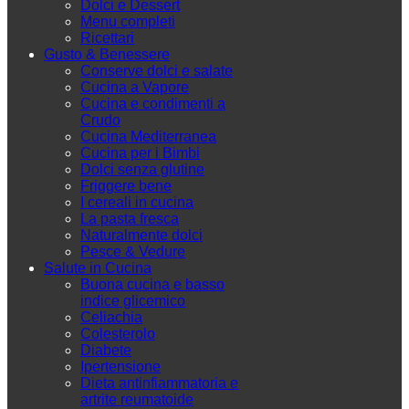
Dolci e Dessert
Menu completi
Ricettari
Gusto & Benessere
Conserve dolci e salate
Cucina a Vapore
Cucina e condimenti a
Crudo
Cucina Mediterranea
Cucina per i Bimbi
Dolci senza glutine
Friggere bene
I cereali in cucina
La pasta fresca
Naturalmente dolci
Pesce & Vedure
Salute in Cucina
Buona cucina e basso
indice glicemico
Celiachia
Colesterolo
Diabete
Ipertensione
Dieta antinfiammatoria e
artrite reumatoide