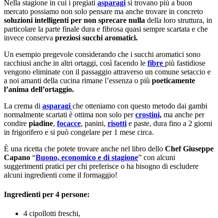
Nella stagione in cui i pregiati
asparagi
si trovano più a buon
mercato possiamo non solo pensare ma anche trovare in concreto
soluzioni intelligenti per non sprecare nulla
della loro struttura, in
particolare la parte finale dura e fibrosa quasi sempre scartata e che
invece conserva
preziosi succhi aromatici.
Un esempio pregevole considerando che i succhi aromatici sono
racchiusi anche in altri ortaggi, così facendo le
fibre
più fastidiose
vengono eliminate con il passaggio attraverso un comune setaccio e
a noi amanti della cucina rimane l’essenza o più
poeticamente
l’anima dell’ortaggio.
La crema di
asparagi
che otteniamo con questo metodo dai gambi
normalmente scartati è ottima non solo per
crostini,
ma anche per
condire
piadine
,
focacce
, panini,
risotti
e paste, dura fino a 2 giorni
in frigorifero e si può congelare per 1 mese circa.
È una ricetta che potete trovare anche nel libro dello
Chef Giuseppe
Capano
“
Buono, economico e di stagione
” con alcuni
suggerimenti pratici per chi preferisce o ha bisogno di escludere
alcuni ingredienti come il formaggio!
Ingredienti per 4 persone:
4 cipollotti freschi,