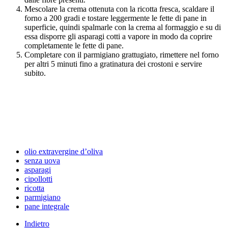
Mescolare la crema ottenuta con la ricotta fresca, scaldare il
forno a 200 gradi e tostare leggermente le fette di pane in
superficie, quindi spalmarle con la crema al formaggio e su di
essa disporre gli asparagi cotti a vapore in modo da coprire
completamente le fette di pane.
Completare con il parmigiano grattugiato, rimettere nel forno
per altri 5 minuti fino a gratinatura dei crostoni e servire
subito.
olio extravergine d’oliva
senza uova
asparagi
cipollotti
ricotta
parmigiano
pane integrale
Indietro