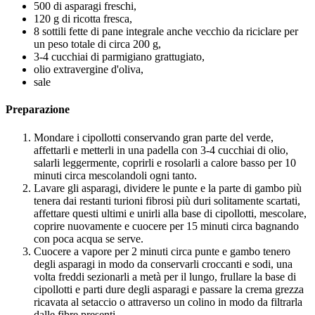
500 di asparagi freschi,
120 g di ricotta fresca,
8 sottili fette di pane integrale anche vecchio da riciclare per
un peso totale di circa 200 g,
3-4 cucchiai di parmigiano grattugiato,
olio extravergine d'oliva,
sale
Preparazione
Mondare i cipollotti conservando gran parte del verde,
affettarli e metterli in una padella con 3-4 cucchiai di olio,
salarli leggermente, coprirli e rosolarli a calore basso per 10
minuti circa mescolandoli ogni tanto.
Lavare gli asparagi, dividere le punte e la parte di gambo più
tenera dai restanti turioni fibrosi più duri solitamente scartati,
affettare questi ultimi e unirli alla base di cipollotti, mescolare,
coprire nuovamente e cuocere per 15 minuti circa bagnando
con poca acqua se serve.
Cuocere a vapore per 2 minuti circa punte e gambo tenero
degli asparagi in modo da conservarli croccanti e sodi, una
volta freddi sezionarli a metà per il lungo, frullare la base di
cipollotti e parti dure degli asparagi e passare la crema grezza
ricavata al setaccio o attraverso un colino in modo da filtrarla
dalle fibre presenti.