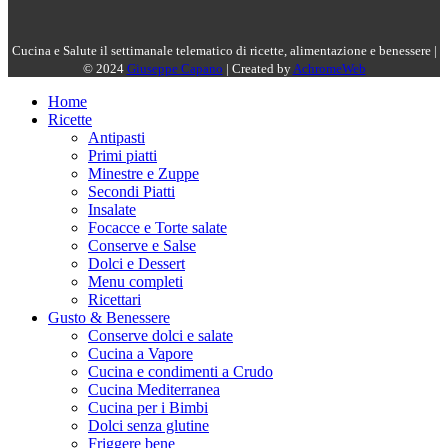
Cucina e Salute il settimanale telematico di ricette, alimentazione e benessere |
© 2024
Giuseppe Capano
| Created by
AchromeWeb
Home
Ricette
Antipasti
Primi piatti
Minestre e Zuppe
Secondi Piatti
Insalate
Focacce e Torte salate
Conserve e Salse
Dolci e Dessert
Menu completi
Ricettari
Gusto & Benessere
Conserve dolci e salate
Cucina a Vapore
Cucina e condimenti a Crudo
Cucina Mediterranea
Cucina per i Bimbi
Dolci senza glutine
Friggere bene