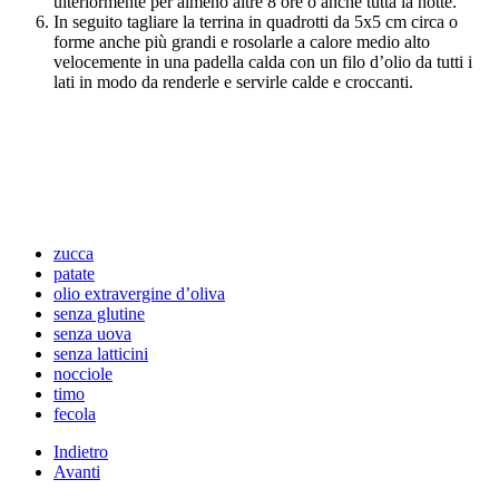
ulteriormente per almeno altre 8 ore o anche tutta la notte.
In seguito tagliare la terrina in quadrotti da 5x5 cm circa o
forme anche più grandi e rosolarle a calore medio alto
velocemente in una padella calda con un filo d’olio da tutti i
lati in modo da renderle e servirle calde e croccanti.
zucca
patate
olio extravergine d’oliva
senza glutine
senza uova
senza latticini
nocciole
timo
fecola
Indietro
Avanti