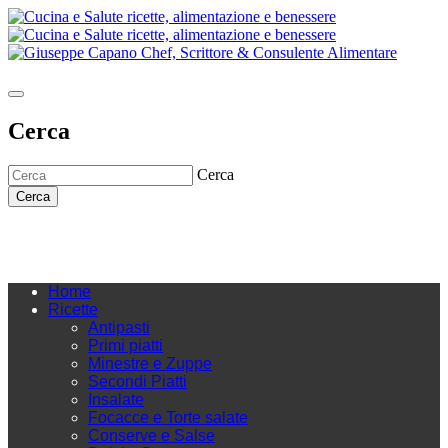
Cerca
Cerca
Cerca
Home
Ricette
Antipasti
Primi piatti
Minestre e Zuppe
Secondi Piatti
Insalate
Focacce e Torte salate
Conserve e Salse