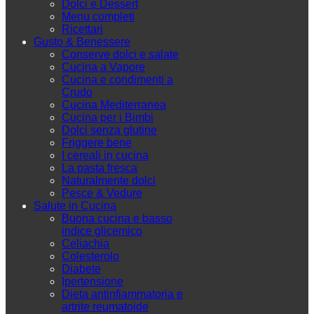
Dolci e Dessert
Menu completi
Ricettari
Gusto & Benessere
Conserve dolci e salate
Cucina a Vapore
Cucina e condimenti a
Crudo
Cucina Mediterranea
Cucina per i Bimbi
Dolci senza glutine
Friggere bene
I cereali in cucina
La pasta fresca
Naturalmente dolci
Pesce & Vedure
Salute in Cucina
Buona cucina e basso
indice glicemico
Celiachia
Colesterolo
Diabete
Ipertensione
Dieta antinfiammatoria e
artrite reumatoide