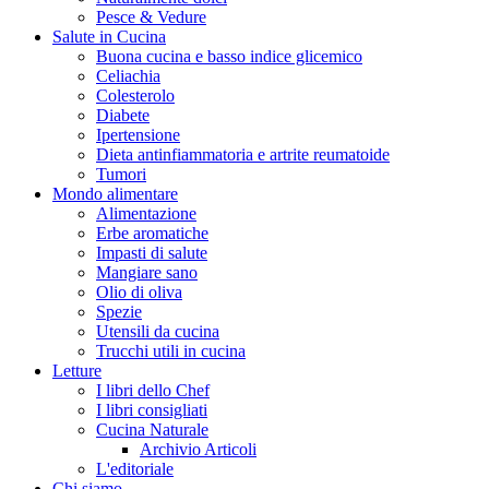
Pesce & Vedure
Salute in Cucina
Buona cucina e basso indice glicemico
Celiachia
Colesterolo
Diabete
Ipertensione
Dieta antinfiammatoria e artrite reumatoide
Tumori
Mondo alimentare
Alimentazione
Erbe aromatiche
Impasti di salute
Mangiare sano
Olio di oliva
Spezie
Utensili da cucina
Trucchi utili in cucina
Letture
I libri dello Chef
I libri consigliati
Cucina Naturale
Archivio Articoli
L'editoriale
Chi siamo