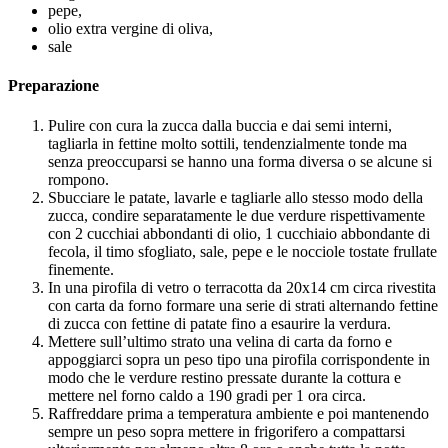
pepe,
olio extra vergine di oliva,
sale
Preparazione
Pulire con cura la zucca dalla buccia e dai semi interni,
tagliarla in fettine molto sottili, tendenzialmente tonde ma
senza preoccuparsi se hanno una forma diversa o se alcune si
rompono.
Sbucciare le patate, lavarle e tagliarle allo stesso modo della
zucca, condire separatamente le due verdure rispettivamente
con 2 cucchiai abbondanti di olio, 1 cucchiaio abbondante di
fecola, il timo sfogliato, sale, pepe e le nocciole tostate frullate
finemente.
In una pirofila di vetro o terracotta da 20x14 cm circa rivestita
con carta da forno formare una serie di strati alternando fettine
di zucca con fettine di patate fino a esaurire la verdura.
Mettere sull’ultimo strato una velina di carta da forno e
appoggiarci sopra un peso tipo una pirofila corrispondente in
modo che le verdure restino pressate durante la cottura e
mettere nel forno caldo a 190 gradi per 1 ora circa.
Raffreddare prima a temperatura ambiente e poi mantenendo
sempre un peso sopra mettere in frigorifero a compattarsi