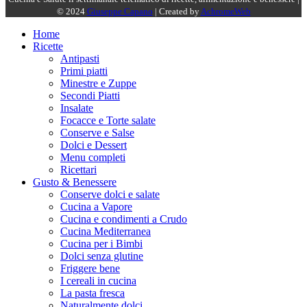
© 2024
Giuseppe Capano
| Created by
AchromeWeb
Home
Ricette
Antipasti
Primi piatti
Minestre e Zuppe
Secondi Piatti
Insalate
Focacce e Torte salate
Conserve e Salse
Dolci e Dessert
Menu completi
Ricettari
Gusto & Benessere
Conserve dolci e salate
Cucina a Vapore
Cucina e condimenti a Crudo
Cucina Mediterranea
Cucina per i Bimbi
Dolci senza glutine
Friggere bene
I cereali in cucina
La pasta fresca
Naturalmente dolci