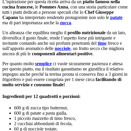
L’ispirazione per questa ricetta arriva da un
piatto famoso nella
cucina francese,
le
Pommes Anna
, con una storia particolare come
tutti i piatti dedicati a persone speciali che lo
Chef Giuseppe
Capano
ha interpretato rendendo protagoniste non solo le
patate
ma di pari importanza anche la
zucca
.
Un alleanza che equilibra meglio il
profilo nutrizionale
da un lato,
diversifica il gusto finale, rende l’aspetto forse più intrigante e
invitante contando anche sui profumi penetranti del
timo
fresco e
sull’apporto aromatico delle
nocciole
, un frutto secco che migliora
ancora di più le
componenti alimentari positive
.
Per quanto molto
semplice
ci vuole sicuramente pazienza e attesa
per questo piatto, ma il risultato garantiamo ne giustifica il relativo
impegno anche perché la terrina pronta si conserva fino a 3 giorni in
frigorifero e può essere congelata per 1 mese circa
facilitando di
molto servizio e consumo finale!
Ingredienti per 12 quadrotti o porzioni:
600 g di zucca tipo butternut,
600 g di patate a pasta gialla,
1 piccolo mazzetto di timo fresco,
2 cucchiai abbondanti di fecola,
60 g di nocciole tostate,