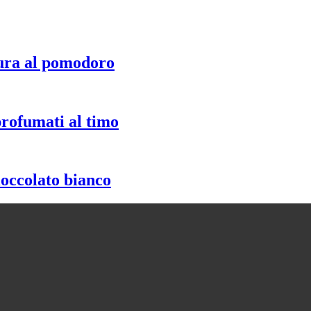
ura al pomodoro
profumati al timo
ioccolato bianco