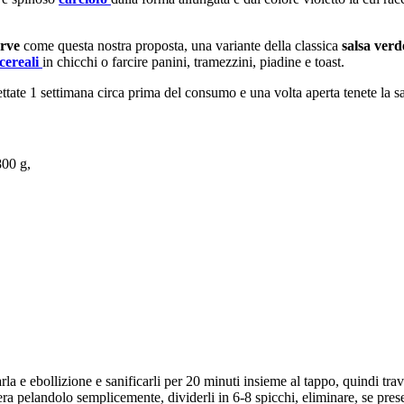
erve
come questa nostra proposta, una variante della classica
salsa verd
cereali
in chicchi o farcire panini, tramezzini, piadine e toast.
pettate 1 settimana circa prima del consumo e una volta aperta tenete la sa
800 g,
a e ebollizione e sanificarli per 20 minuti insieme al tappo, quindi trav
ra pelandolo semplicemente, dividerli in 6-8 spicchi, eliminare, se presen