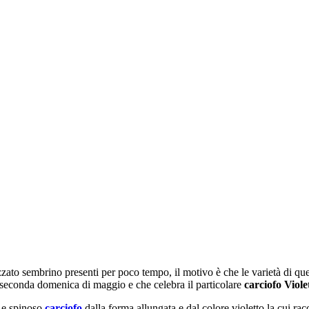
zato sembrino presenti per poco tempo, il motivo è che le varietà di qu
a seconda domenica di maggio e che celebra il particolare
carciofo Viol
 e spinoso
carciofo
dalla forma allungata e dal colore violetto la cui r