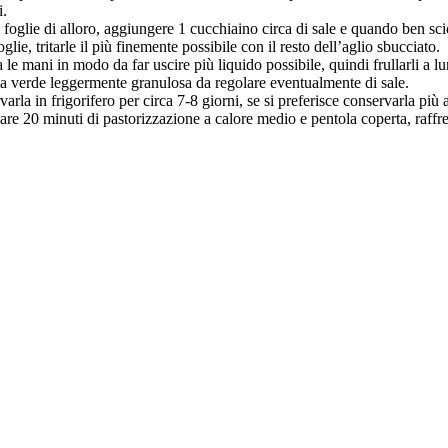
i.
le foglie di alloro, aggiungere 1 cucchiaino circa di sale e quando ben sci
ie, tritarle il più finemente possibile con il resto dell’aglio sbucciato.
e tra le mani in modo da far uscire più liquido possibile, quindi frullarli a 
ma verde leggermente granulosa da regolare eventualmente di sale.
ervarla in frigorifero per circa 7-8 giorni, se si preferisce conservarla più
re 20 minuti di pastorizzazione a calore medio e pentola coperta, raffre