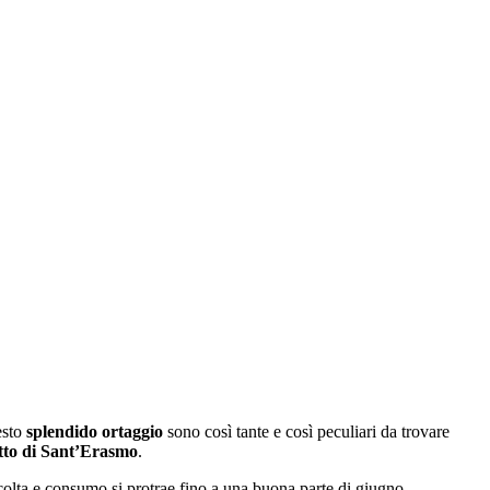
esto
splendido ortaggio
sono così tante e così peculiari da trovare
etto di Sant’Erasmo
.
accolta e consumo si protrae fino a una buona parte di giugno