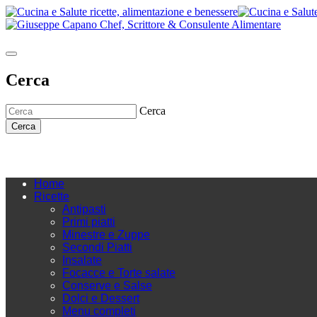
Cerca
Cerca
Cerca
Home
Ricette
Antipasti
Primi piatti
Minestre e Zuppe
Secondi Piatti
Insalate
Focacce e Torte salate
Conserve e Salse
Dolci e Dessert
Menu completi