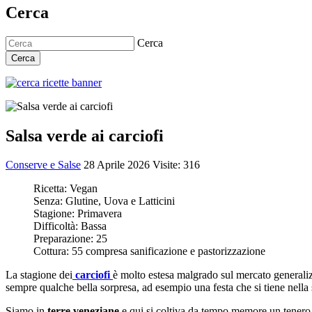
Cerca
Cerca
Cerca
Salsa verde ai carciofi
Conserve e Salse
28 Aprile 2026
Visite: 316
Ricetta:
Vegan
Senza:
Glutine, Uova e Latticini
Stagione:
Primavera
Difficoltà:
Bassa
Preparazione:
25
Cottura:
55 compresa sanificazione e pastorizzazione
La stagione dei
carciofi
è molto estesa malgrado sul mercato generaliz
sempre qualche bella sorpresa, ad esempio una festa che si tiene nell
Siamo in
terre veneziane
e qui si coltiva da tempo memore un tenero