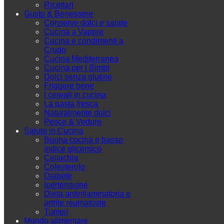
Ricettari
Gusto & Benessere
Conserve dolci e salate
Cucina a Vapore
Cucina e condimenti a
Crudo
Cucina Mediterranea
Cucina per i Bimbi
Dolci senza glutine
Friggere bene
I cereali in cucina
La pasta fresca
Naturalmente dolci
Pesce & Vedure
Salute in Cucina
Buona cucina e basso
indice glicemico
Celiachia
Colesterolo
Diabete
Ipertensione
Dieta antinfiammatoria e
artrite reumatoide
Tumori
Mondo alimentare