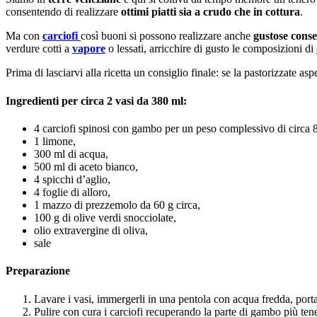
consentendo di realizzare
ottimi piatti sia a crudo che in cottura
.
Ma con
carciofi
così buoni si possono realizzare anche
gustose cons
verdure cotti a
vapore
o lessati, arricchire di gusto le composizioni di
Prima di lasciarvi alla ricetta un consiglio finale: se la pastorizzate as
Ingredienti per circa 2 vasi da 380 ml:
4 carciofi spinosi con gambo per un peso complessivo di circa 
1 limone,
300 ml di acqua,
500 ml di aceto bianco,
4 spicchi d’aglio,
4 foglie di alloro,
1 mazzo di prezzemolo da 60 g circa,
100 g di olive verdi snocciolate,
olio extravergine di oliva,
sale
Preparazione
Lavare i vasi, immergerli in una pentola con acqua fredda, portarl
Pulire con cura i carciofi recuperando la parte di gambo più tene