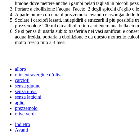
limone dove mettere anche i gambi pelati tagliati in piccoli pezz
Portare a ebollizione l’acqua, l'aceto, 2 degli spicchi d’aglio e 
A parte pulire con cura il prezzemolo lavando e asciugando le fogl
Scolare i carciofi lessati, intiepidirli e strizzarli il più possibil
prezzemolo e 200 ml circa di olio fino a ottenere una bella cre
Se si pensa di usarla subito trasferirla nei vasi sanificati e cons
acqua fredda, portarla a ebollizione e da questo momento calcola
molto fresco fino a 3 mesi.
alloro
olio extravergine d’oliva
carciofi
senza glutine
senza uova
senza latticini
aglio
prezzemolo
olive verdi
Indietro
Avanti