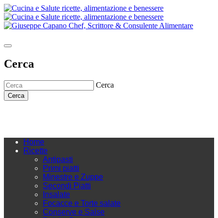
Cerca
Cerca
Cerca
Home
Ricette
Antipasti
Primi piatti
Minestre e Zuppe
Secondi Piatti
Insalate
Focacce e Torte salate
Conserve e Salse