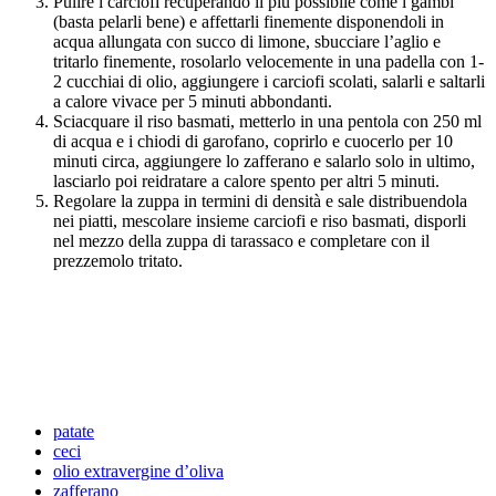
Pulire i carciofi recuperando il più possibile come i gambi
(basta pelarli bene) e affettarli finemente disponendoli in
acqua allungata con succo di limone, sbucciare l’aglio e
tritarlo finemente, rosolarlo velocemente in una padella con 1-
2 cucchiai di olio, aggiungere i carciofi scolati, salarli e saltarli
a calore vivace per 5 minuti abbondanti.
Sciacquare il riso basmati, metterlo in una pentola con 250 ml
di acqua e i chiodi di garofano, coprirlo e cuocerlo per 10
minuti circa, aggiungere lo zafferano e salarlo solo in ultimo,
lasciarlo poi reidratare a calore spento per altri 5 minuti.
Regolare la zuppa in termini di densità e sale distribuendola
nei piatti, mescolare insieme carciofi e riso basmati, disporli
nel mezzo della zuppa di tarassaco e completare con il
prezzemolo tritato.
patate
ceci
olio extravergine d’oliva
zafferano