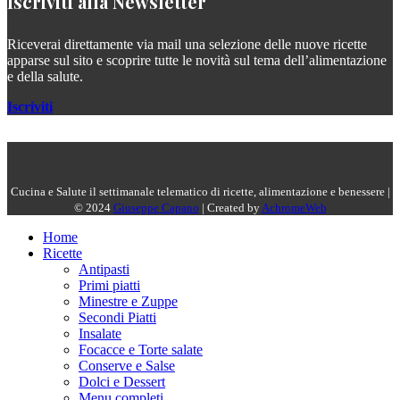
Iscriviti alla Newsletter
Riceverai direttamente via mail una selezione delle nuove ricette
apparse sul sito e scoprire tutte le novità sul tema dell’alimentazione
e della salute.
Iscriviti
Cucina e Salute il settimanale telematico di ricette, alimentazione e benessere |
© 2024
Giuseppe Capano
| Created by
AchromeWeb
Home
Ricette
Antipasti
Primi piatti
Minestre e Zuppe
Secondi Piatti
Insalate
Focacce e Torte salate
Conserve e Salse
Dolci e Dessert
Menu completi