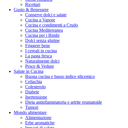
Ricettari
Gusto & Benessere
Conserve dolci e salate
Cucina a Vapore
Cucina e condimenti a Crudo
Cucina Mediterranea
Cucina per i Bimbi
Dolci senza glutine
Friggere bene
I cereali in cucina
La pasta fresca
Naturalmente dolci
Pesce & Vedure
Salute in Cucina
Buona cucina e basso indice glicemico
Celiachia
Colesterolo
Diabete
Ipertensione
Dieta antinfiammatoria e artrite reumatoide
Tumori
Mondo alimentare
Alimentazione
Erbe aromatiche
Impasti di salute