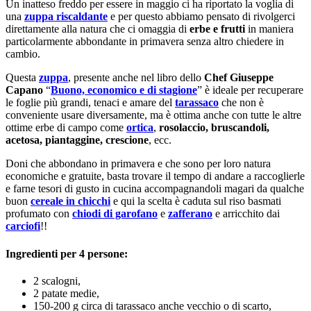
Un inatteso freddo per essere in maggio ci ha riportato la voglia di
una
zuppa riscaldante
e per questo abbiamo pensato di rivolgerci
direttamente alla natura che ci omaggia di
erbe e frutti
in maniera
particolarmente abbondante in primavera senza altro chiedere in
cambio.
Questa
zuppa
, presente anche nel libro dello
Chef Giuseppe
Capano
“
Buono, economico e di stagione
” è ideale per recuperare
le foglie più grandi, tenaci e amare del
tarassaco
che non è
conveniente usare diversamente, ma è ottima anche con tutte le altre
ottime erbe di campo come
ortica
,
rosolaccio, bruscandoli,
acetosa, piantaggine, crescione
, ecc.
Doni che abbondano in primavera e che sono per loro natura
economiche e gratuite, basta trovare il tempo di andare a raccoglierle
e farne tesori di gusto in cucina accompagnandoli magari da qualche
buon
cereale in chicchi
e qui la scelta è caduta sul riso basmati
profumato con
chiodi di garofano
e
zafferano
e arricchito dai
carciofi
!!
Ingredienti per 4 persone:
2 scalogni,
2 patate medie,
150-200 g circa di tarassaco anche vecchio o di scarto,