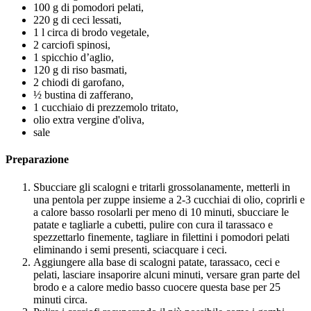
100 g di pomodori pelati,
220 g di ceci lessati,
1 l circa di brodo vegetale,
2 carciofi spinosi,
1 spicchio d’aglio,
120 g di riso basmati,
2 chiodi di garofano,
½ bustina di zafferano,
1 cucchiaio di prezzemolo tritato,
olio extra vergine d'oliva,
sale
Preparazione
Sbucciare gli scalogni e tritarli grossolanamente, metterli in
una pentola per zuppe insieme a 2-3 cucchiai di olio, coprirli e
a calore basso rosolarli per meno di 10 minuti, sbucciare le
patate e tagliarle a cubetti, pulire con cura il tarassaco e
spezzettarlo finemente, tagliare in filettini i pomodori pelati
eliminando i semi presenti, sciacquare i ceci.
Aggiungere alla base di scalogni patate, tarassaco, ceci e
pelati, lasciare insaporire alcuni minuti, versare gran parte del
brodo e a calore medio basso cuocere questa base per 25
minuti circa.