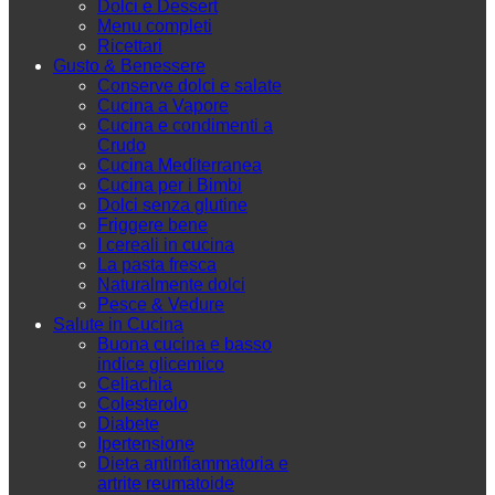
Dolci e Dessert
Menu completi
Ricettari
Gusto & Benessere
Conserve dolci e salate
Cucina a Vapore
Cucina e condimenti a
Crudo
Cucina Mediterranea
Cucina per i Bimbi
Dolci senza glutine
Friggere bene
I cereali in cucina
La pasta fresca
Naturalmente dolci
Pesce & Vedure
Salute in Cucina
Buona cucina e basso
indice glicemico
Celiachia
Colesterolo
Diabete
Ipertensione
Dieta antinfiammatoria e
artrite reumatoide