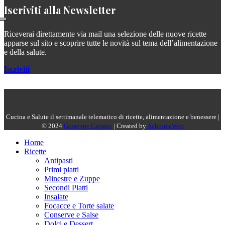
Iscriviti alla Newsletter
Riceverai direttamente via mail una selezione delle nuove ricette
apparse sul sito e scoprire tutte le novità sul tema dell’alimentazione
e della salute.
Iscriviti
Cucina e Salute il settimanale telematico di ricette, alimentazione e benessere |
© 2024
Giuseppe Capano
| Created by
AchromeWeb
Home
Ricette
Antipasti
Primi piatti
Minestre e Zuppe
Secondi Piatti
Insalate
Focacce e Torte salate
Conserve e Salse
Dolci e Dessert