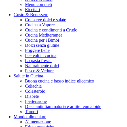
Menu completi
Ricettari
Gusto & Benessere
Conserve dolci e salate
Cucina a Vapore
Cucina e condimenti a Crudo
Cucina Mediterranea
Cucina per i Bimbi
Dolci senza glutine
Friggere bene
I cereali in cucina
La pasta fresca
Naturalmente dolci
Pesce & Vedure
Salute in Cucina
Buona cucina e basso indice glicemico
Celiachia
Colesterolo
Diabete
Ipertensione
Dieta antinfiammatoria e artrite reumatoide
Tumori
Mondo alimentare
Alimentazione
Erbe aromatiche