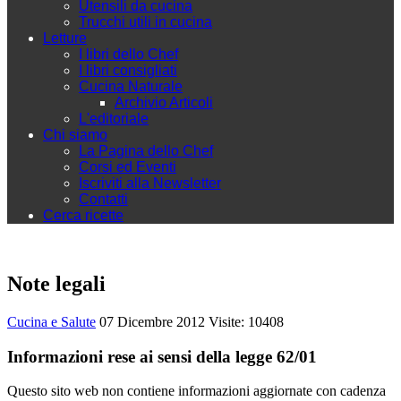
Utensili da cucina
Trucchi utili in cucina
Letture
I libri dello Chef
I libri consigliati
Cucina Naturale
Archivio Articoli
L'editoriale
Chi siamo
La Pagina dello Chef
Corsi ed Eventi
Iscriviti alla Newsletter
Contatti
Cerca ricette
Note legali
Cucina e Salute
07 Dicembre 2012
Visite: 10408
Informazioni rese ai sensi della legge 62/01
Questo sito web non contiene informazioni aggiornate con cadenza