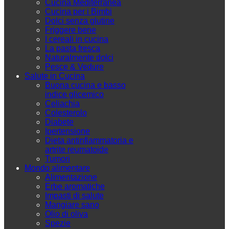
Cucina Mediterranea
Cucina per i Bimbi
Dolci senza glutine
Friggere bene
I cereali in cucina
La pasta fresca
Naturalmente dolci
Pesce & Vedure
Salute in Cucina
Buona cucina e basso
indice glicemico
Celiachia
Colesterolo
Diabete
Ipertensione
Dieta antinfiammatoria e
artrite reumatoide
Tumori
Mondo alimentare
Alimentazione
Erbe aromatiche
Impasti di salute
Mangiare sano
Olio di oliva
Spezie