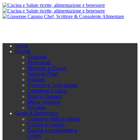
Home
Ricette
Antipasti
Primi piatti
Minestre e Zuppe
Secondi Piatti
Insalate
Focacce e Torte salate
Conserve e Salse
Dolci e Dessert
Menu completi
Ricettari
Gusto & Benessere
Conserve dolci e salate
Cucina a Vapore
Cucina e condimenti a
Crudo