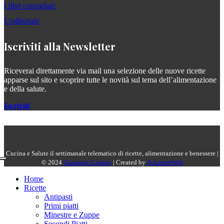
I libri consigliati
L'editoriale
Iscriviti alla Newsletter
Riceverai direttamente via mail una selezione delle nuove ricette
apparse sul sito e scoprire tutte le novità sul tema dell’alimentazione
e della salute.
Iscriviti
Cucina e Salute il settimanale telematico di ricette, alimentazione e benessere |
© 2024
Giuseppe Capano
| Created by
AchromeWeb
Home
Ricette
Antipasti
Primi piatti
Minestre e Zuppe
Secondi Piatti