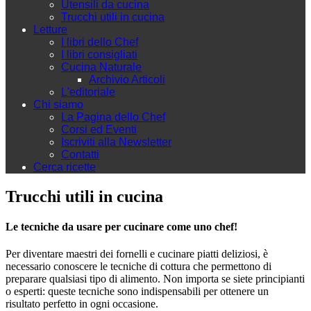
Utensili da cucina
Trucchi utili in cucina
Letture
I libri dello Chef
I libri consigliati
Cucina Naturale
Archivio Articoli
L'editoriale
Chi siamo
La Pagina dello Chef
Corsi ed Eventi
Iscriviti alla Newsletter
Contatti
Cerca ricette
Trucchi utili in cucina
Le tecniche da usare per cucinare come uno chef!
Per diventare maestri dei fornelli e cucinare piatti deliziosi, è
necessario conoscere le tecniche di cottura che permettono di
preparare qualsiasi tipo di alimento. Non importa se siete principianti
o esperti: queste tecniche sono indispensabili per ottenere un
risultato perfetto in ogni occasione.