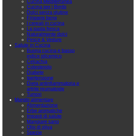
Cucina Mediterranea
Cucina per i Bimbi
Dolci senza glutine
Friggere bene
I cereali in cucina
La pasta fresca
Naturalmente dolci
Pesce & Vedure
Salute in Cucina
Buona cucina e basso
indice glicemico
Celiachia
Colesterolo
Diabete
Ipertensione
Dieta antinfiammatoria e
artrite reumatoide
Tumori
Mondo alimentare
Alimentazione
Erbe aromatiche
Impasti di salute
Mangiare sano
Olio di oliva
Spezie