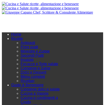
Home
Ricette
Antipasti
Primi piatti
Minestre e Zuppe
Secondi Piatti
Insalate
Focacce e Torte salate
Conserve e Salse
Dolci e Dessert
Menu completi
Ricettari
Gusto & Benessere
Conserve dolci e salate
Cucina a Vapore
Cucina e condimenti a
Crudo