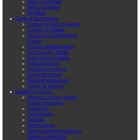
Dolci e Dessert
Menu completi
Ricettari
Gusto & Benessere
Conserve dolci e salate
Cucina a Vapore
Cucina e condimenti a
Crudo
Cucina Mediterranea
Cucina per i Bimbi
Dolci senza glutine
Friggere bene
I cereali in cucina
La pasta fresca
Naturalmente dolci
Pesce & Vedure
Salute in Cucina
Buona cucina e basso
indice glicemico
Celiachia
Colesterolo
Diabete
Ipertensione
Dieta antinfiammatoria e
artrite reumatoide