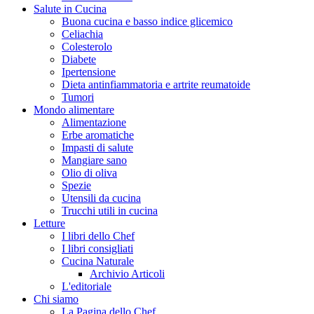
Salute in Cucina
Buona cucina e basso indice glicemico
Celiachia
Colesterolo
Diabete
Ipertensione
Dieta antinfiammatoria e artrite reumatoide
Tumori
Mondo alimentare
Alimentazione
Erbe aromatiche
Impasti di salute
Mangiare sano
Olio di oliva
Spezie
Utensili da cucina
Trucchi utili in cucina
Letture
I libri dello Chef
I libri consigliati
Cucina Naturale
Archivio Articoli
L'editoriale
Chi siamo
La Pagina dello Chef