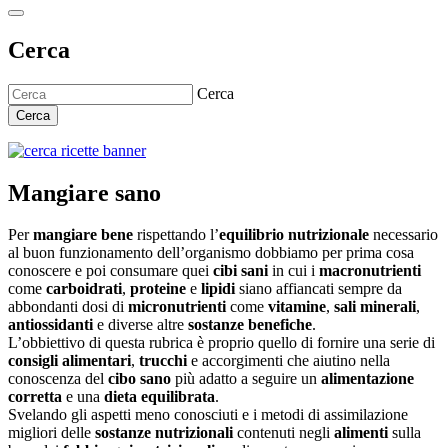
Cerca
Cerca
Cerca
Mangiare sano
Per
mangiare bene
rispettando l’
equilibrio nutrizionale
necessario
al buon funzionamento dell’organismo dobbiamo per prima cosa
conoscere e poi consumare quei
cibi sani
in cui i
macronutrienti
come
carboidrati
,
proteine
e
lipidi
siano affiancati sempre da
abbondanti dosi di
micronutrienti
come
vitamine
,
sali minerali
,
antiossidanti
e diverse altre
sostanze benefiche
.
L’obbiettivo di questa rubrica è proprio quello di fornire una serie di
consigli alimentari
,
trucchi
e accorgimenti che aiutino nella
conoscenza del
cibo sano
più adatto a seguire un
alimentazione
corretta
e una
dieta equilibrata
.
Svelando gli aspetti meno conosciuti e i metodi di assimilazione
migliori delle
sostanze nutrizionali
contenuti negli
alimenti
sulla