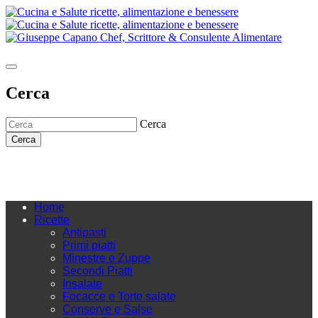
Cerca
Cerca
Cerca
Home
Ricette
Antipasti
Primi piatti
Minestre e Zuppe
Secondi Piatti
Insalate
Focacce e Torte salate
Conserve e Salse