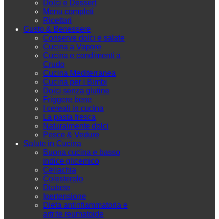
Dolci e Dessert
Menu completi
Ricettari
Gusto & Benessere
Conserve dolci e salate
Cucina a Vapore
Cucina e condimenti a
Crudo
Cucina Mediterranea
Cucina per i Bimbi
Dolci senza glutine
Friggere bene
I cereali in cucina
La pasta fresca
Naturalmente dolci
Pesce & Vedure
Salute in Cucina
Buona cucina e basso
indice glicemico
Celiachia
Colesterolo
Diabete
Ipertensione
Dieta antinfiammatoria e
artrite reumatoide