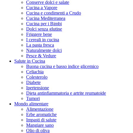
Conserve dolci e salate
Cucina a Vapore
Cucina e condimenti a Crudo
Cucina Mediterranea
Cucina per i Bimbi
Dolci senza glutine
Friggere bene
I cereali in cucina
La pasta fresca
Naturalmente dolci
Pesce & Vedure
Salute in Cucina
Buona cucina e basso indice glicemico
Celiachia
Colesterolo
Diabete
Ipertensione
Dieta antinfiammatoria e artrite reumatoide
Tumori
Mondo alimentare
Alimentazione
Erbe aromatiche
Impasti di salute
Mangiare sano
Olio di oliva