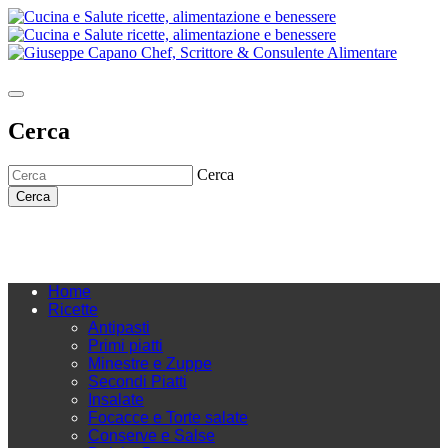
Cerca
Cerca
Cerca
Home
Ricette
Antipasti
Primi piatti
Minestre e Zuppe
Secondi Piatti
Insalate
Focacce e Torte salate
Conserve e Salse