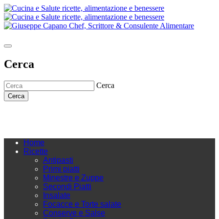
Cerca
Cerca
Cerca
Home
Ricette
Antipasti
Primi piatti
Minestre e Zuppe
Secondi Piatti
Insalate
Focacce e Torte salate
Conserve e Salse