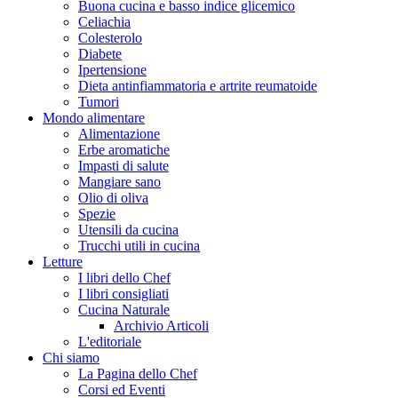
Buona cucina e basso indice glicemico
Celiachia
Colesterolo
Diabete
Ipertensione
Dieta antinfiammatoria e artrite reumatoide
Tumori
Mondo alimentare
Alimentazione
Erbe aromatiche
Impasti di salute
Mangiare sano
Olio di oliva
Spezie
Utensili da cucina
Trucchi utili in cucina
Letture
I libri dello Chef
I libri consigliati
Cucina Naturale
Archivio Articoli
L'editoriale
Chi siamo
La Pagina dello Chef
Corsi ed Eventi