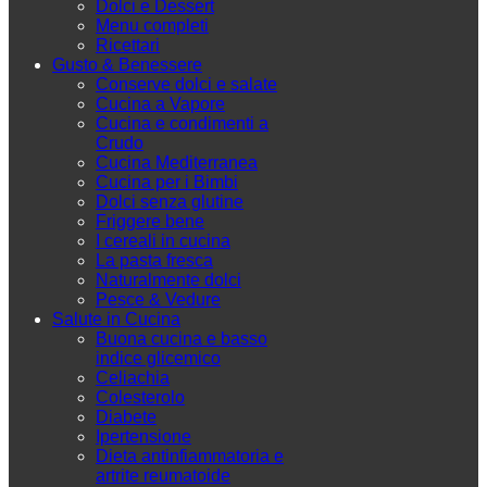
Dolci e Dessert
Menu completi
Ricettari
Gusto & Benessere
Conserve dolci e salate
Cucina a Vapore
Cucina e condimenti a
Crudo
Cucina Mediterranea
Cucina per i Bimbi
Dolci senza glutine
Friggere bene
I cereali in cucina
La pasta fresca
Naturalmente dolci
Pesce & Vedure
Salute in Cucina
Buona cucina e basso
indice glicemico
Celiachia
Colesterolo
Diabete
Ipertensione
Dieta antinfiammatoria e
artrite reumatoide