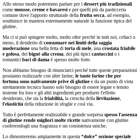
Allo stesso modo potremmo parlare per i
dessert più tradizionali
come
mousse, creme e bavaresi
e per quelli più da pasticceria
comune dove l'apporto strutturale della
frutta secca
, ad esempio,
sostituisce in maniera estremamente naturale la funzione tipica del
glutine.
Ma ci si può spingere molto, molto oltre perché in tutti noi, celiaci o
meno, il desiderio di
consumare nei limiti della saggia
moderazione
una bella fetta di
torta di mele
, una
crostata friabile
e golosa
, dei
bignè alla crema
, dei più tipici
cantuccini
o i
romantici
baci di dama
è spesso molto forte.
Non abbiamo bisogno di rinunciarci perché tutte queste preparazioni
possiamo realizzarle con altre farine,
le tante farine che per
fortuna sono nativamente prive di glutine
e da un punto di vista
strettamente tecnico hanno solo bisogno di essere legate e tenuto
insieme fra loro e gli altri ingredienti per produrre l'effetto
desiderato, che sia la
friabilità,
la crescita della
lievitazione
,
l'elasticità
della riduzione in sfoglie e così via.
Tutto è perfettamente realizzabile e grande sorpresa
spesso l'assenza
di glutine rende migliori molte ricette
nativamente con glutine
conferendogli una fragranza e un consistenza uniche.
Lo dimostreremo ampiamente in questa
“dolce” sezione speciale