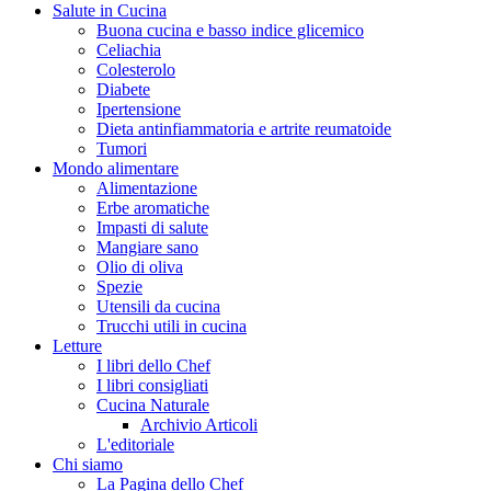
Salute in Cucina
Buona cucina e basso indice glicemico
Celiachia
Colesterolo
Diabete
Ipertensione
Dieta antinfiammatoria e artrite reumatoide
Tumori
Mondo alimentare
Alimentazione
Erbe aromatiche
Impasti di salute
Mangiare sano
Olio di oliva
Spezie
Utensili da cucina
Trucchi utili in cucina
Letture
I libri dello Chef
I libri consigliati
Cucina Naturale
Archivio Articoli
L'editoriale
Chi siamo
La Pagina dello Chef