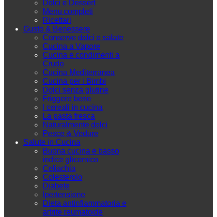
Dolci e Dessert
Menu completi
Ricettari
Gusto & Benessere
Conserve dolci e salate
Cucina a Vapore
Cucina e condimenti a
Crudo
Cucina Mediterranea
Cucina per i Bimbi
Dolci senza glutine
Friggere bene
I cereali in cucina
La pasta fresca
Naturalmente dolci
Pesce & Vedure
Salute in Cucina
Buona cucina e basso
indice glicemico
Celiachia
Colesterolo
Diabete
Ipertensione
Dieta antinfiammatoria e
artrite reumatoide