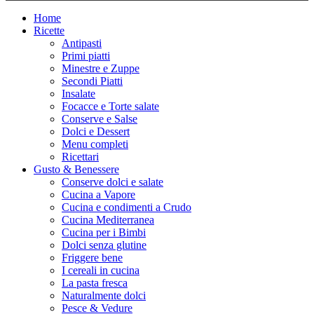
Home
Ricette
Antipasti
Primi piatti
Minestre e Zuppe
Secondi Piatti
Insalate
Focacce e Torte salate
Conserve e Salse
Dolci e Dessert
Menu completi
Ricettari
Gusto & Benessere
Conserve dolci e salate
Cucina a Vapore
Cucina e condimenti a Crudo
Cucina Mediterranea
Cucina per i Bimbi
Dolci senza glutine
Friggere bene
I cereali in cucina
La pasta fresca
Naturalmente dolci
Pesce & Vedure