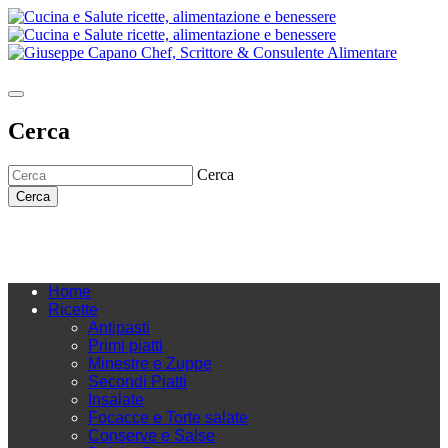
Cerca
Cerca
Cerca
Home
Ricette
Antipasti
Primi piatti
Minestre e Zuppe
Secondi Piatti
Insalate
Focacce e Torte salate
Conserve e Salse