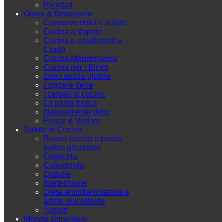
Ricettari
Gusto & Benessere
Conserve dolci e salate
Cucina a Vapore
Cucina e condimenti a
Crudo
Cucina Mediterranea
Cucina per i Bimbi
Dolci senza glutine
Friggere bene
I cereali in cucina
La pasta fresca
Naturalmente dolci
Pesce & Vedure
Salute in Cucina
Buona cucina e basso
indice glicemico
Celiachia
Colesterolo
Diabete
Ipertensione
Dieta antinfiammatoria e
artrite reumatoide
Tumori
Mondo alimentare