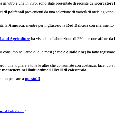
 in vitro e una in vivo, sono state presentate di recente da
ricercatori I
ti di polifenoli
provenienti da una selezione di varietà di mele agivano 
ata la
Annurca
, mentre per il
glucosio
la
Red Delicius
con riferimento s
d and Agriculture
ha visto la collaborazione di 250 persone affette da
l
suo consumo nell'arco di due mesi (
2 mele quotidiane
) ha fatto registra
ò nulla togliere a tutte le altre che consumate con costanza, facendo att
mantenere nei limiti ottimali i livelli di colesterolo.
 non pensare a
questo!!!
re il Colesterolo
"