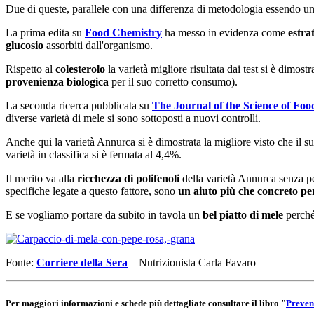
Due di queste, parallele con una differenza di metodologia essendo una
La prima edita su
Food Chemistry
ha messo in evidenza come
estrat
glucosio
assorbiti dall'organismo.
Rispetto al
colesterolo
la varietà migliore risultata dai test si è dimostr
provenienza biologica
per il suo corretto consumo).
La seconda ricerca pubblicata su
The Journal of the Science of Foo
diverse varietà di mele si sono sottoposti a nuovi controlli.
Anche qui la varietà Annurca si è dimostrata la migliore visto che il 
varietà in classifica si è fermata al 4,4%.
Il merito va alla
ricchezza di polifenoli
della varietà Annurca senza per
specifiche legate a questo fattore, sono
un aiuto più che concreto per 
E se vogliamo portare da subito in tavola un
bel piatto di mele
perché
Fonte:
Corriere della Sera
– Nutrizionista Carla Favaro
Per maggiori informazioni e schede più dettagliate consultare il libro
"
Preveni