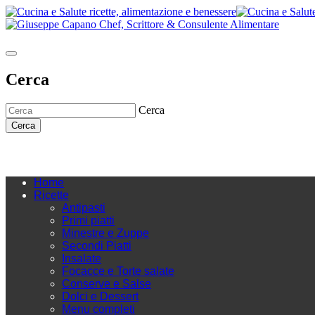
Cerca
Cerca
Cerca
Home
Ricette
Antipasti
Primi piatti
Minestre e Zuppe
Secondi Piatti
Insalate
Focacce e Torte salate
Conserve e Salse
Dolci e Dessert
Menu completi