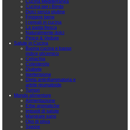
Cucina Mediterranea
Cucina per i Bimbi
Dolci senza glutine
Friggere bene
I cereali in cucina
La pasta fresca
Naturalmente dolci
Pesce & Vedure
Salute in Cucina
Buona cucina e basso
indice glicemico
Celiachia
Colesterolo
Diabete
Ipertensione
Dieta antinfiammatoria e
artrite reumatoide
Tumori
Mondo alimentare
Alimentazione
Erbe aromatiche
Impasti di salute
Mangiare sano
Olio di oliva
Spezie