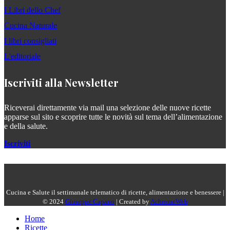
I Libri dello Chef
Cucina Naturale
I libri consigliati
L'editoriale
Iscriviti alla Newsletter
Riceverai direttamente via mail una selezione delle nuove ricette
apparse sul sito e scoprire tutte le novità sul tema dell’alimentazione
e della salute.
Iscriviti
Cucina e Salute il settimanale telematico di ricette, alimentazione e benessere |
© 2024
Giuseppe Capano
| Created by
AchromeWeb
Home
Ricette