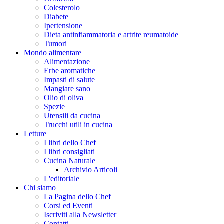
Colesterolo
Diabete
Ipertensione
Dieta antinfiammatoria e artrite reumatoide
Tumori
Mondo alimentare
Alimentazione
Erbe aromatiche
Impasti di salute
Mangiare sano
Olio di oliva
Spezie
Utensili da cucina
Trucchi utili in cucina
Letture
I libri dello Chef
I libri consigliati
Cucina Naturale
Archivio Articoli
L'editoriale
Chi siamo
La Pagina dello Chef
Corsi ed Eventi
Iscriviti alla Newsletter
Contatti