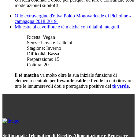
moderazione) subito!!!
Olio extravergine d'oliva Poldo Monovarietale di Picholine -
campagna 2018-2019
Minestra al cavolfiore e tè matcha con ditalini integrali
Ricetta:
Vegan
Senza:
Uova e Latticini
Stagione:
Inverno
Difficoltà:
Bassa
Preparazione:
15
Cottura:
20
Il
tè matcha
va molto oltre la sua iniziale funzione di
elemento centrale per
bevande calde
e fredde in cui ritrovare
tute le innumerevoli doti e prerogative positive del
tè verde
.
Settimanale Telematico di Ricette, Alimentazione e Benessere