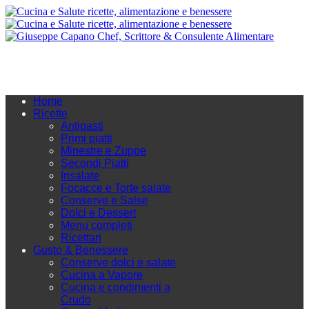
Home
Ricette
Antipasti
Primi piatti
Minestre e Zuppe
Secondi Piatti
Insalate
Focacce e Torte salate
Conserve e Salse
Dolci e Dessert
Menu completi
Ricettari
Gusto & Benessere
Conserve dolci e salate
Cucina a Vapore
Cucina e condimenti a
Crudo