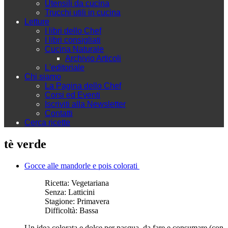
Utensili da cucina
Trucchi utili in cucina
Letture
I libri dello Chef
I libri consigliati
Cucina Naturale
Archivio Articoli
L'editoriale
Chi siamo
La Pagina dello Chef
Corsi ed Eventi
Iscriviti alla Newsletter
Contatti
Cerca ricette
tè verde
Gocce alle mandorle e pois colorati
Ricetta:
Vegetariana
Senza:
Latticini
Stagione:
Primavera
Difficoltà:
Bassa
Un idea colorata e dolce per pasqua, da fare e consumare (con