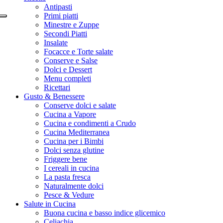
Antipasti
Primi piatti
Minestre e Zuppe
Secondi Piatti
Insalate
Focacce e Torte salate
Conserve e Salse
Dolci e Dessert
Menu completi
Ricettari
Gusto & Benessere
Conserve dolci e salate
Cucina a Vapore
Cucina e condimenti a Crudo
Cucina Mediterranea
Cucina per i Bimbi
Dolci senza glutine
Friggere bene
I cereali in cucina
La pasta fresca
Naturalmente dolci
Pesce & Vedure
Salute in Cucina
Buona cucina e basso indice glicemico
Celiachia