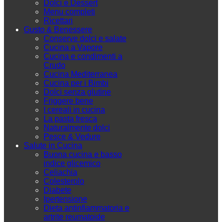
Dolci e Dessert
Menu completi
Ricettari
Gusto & Benessere
Conserve dolci e salate
Cucina a Vapore
Cucina e condimenti a
Crudo
Cucina Mediterranea
Cucina per i Bimbi
Dolci senza glutine
Friggere bene
I cereali in cucina
La pasta fresca
Naturalmente dolci
Pesce & Vedure
Salute in Cucina
Buona cucina e basso
indice glicemico
Celiachia
Colesterolo
Diabete
Ipertensione
Dieta antinfiammatoria e
artrite reumatoide