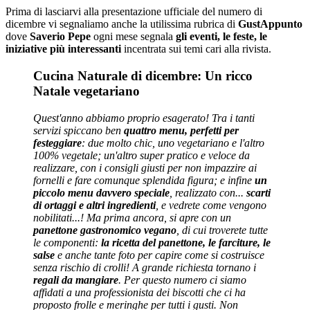
Prima di lasciarvi alla presentazione ufficiale del numero di
dicembre vi segnaliamo anche la utilissima rubrica di
GustAppunto
dove
Saverio Pepe
ogni mese segnala
gli eventi, le feste, le
iniziative più interessanti
incentrata sui temi cari alla rivista.
Cucina Naturale di dicembre: Un ricco
Natale vegetariano
Quest'anno abbiamo proprio esagerato! Tra i tanti
servizi spiccano ben
quattro menu, perfetti per
festeggiare
: due molto chic, uno vegetariano e l'altro
100% vegetale; un'altro super pratico e veloce da
realizzare, con i consigli giusti per non impazzire ai
fornelli e fare comunque splendida figura; e infine
un
piccolo menu davvero speciale
, realizzato con...
scarti
di ortaggi e altri ingredienti
, e vedrete come vengono
nobilitati...! Ma prima ancora, si apre con un
panettone gastronomico vegano
, di cui troverete tutte
le componenti:
la ricetta del panettone, le farciture, le
salse
e anche tante foto per capire come si costruisce
senza rischio di crolli! A grande richiesta tornano i
regali da mangiare
. Per questo numero ci siamo
affidati a una professionista dei biscotti che ci ha
proposto frolle e meringhe per tutti i gusti. Non