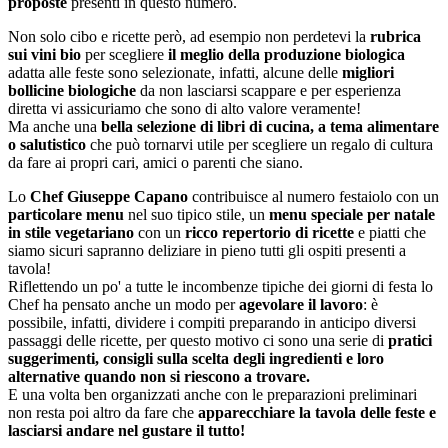
proposte
presenti in questo numero.
Non solo cibo e ricette però, ad esempio non perdetevi la
rubrica
sui vini bio
per scegliere
il meglio della produzione biologica
adatta alle feste sono selezionate, infatti, alcune delle
migliori
bollicine biologiche
da non lasciarsi scappare e per esperienza
diretta vi assicuriamo che sono di alto valore veramente!
Ma anche una
bella selezione di libri di cucina, a tema alimentare
o salutistico
che può tornarvi utile per scegliere un regalo di cultura
da fare ai propri cari, amici o parenti che siano.
Lo
Chef Giuseppe Capano
contribuisce al numero festaiolo con un
particolare menu
nel suo tipico stile, un
menu speciale per natale
in stile vegetariano
con un
ricco repertorio di ricette
e piatti che
siamo sicuri sapranno deliziare in pieno tutti gli ospiti presenti a
tavola!
Riflettendo un po' a tutte le incombenze tipiche dei giorni di festa lo
Chef ha pensato anche un modo per
agevolare il lavoro
: è
possibile, infatti, dividere i compiti preparando in anticipo diversi
passaggi delle ricette, per questo motivo ci sono una serie di
pratici
suggerimenti, consigli sulla scelta degli ingredienti e loro
alternative quando non si riescono a trovare.
E una volta ben organizzati anche con le preparazioni preliminari
non resta poi altro da fare che
apparecchiare la tavola delle feste e
lasciarsi andare nel gustare il tutto!