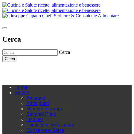
Cerca
Cerca
Cerca
Home
Ricette
Antipasti
Primi piatti
Minestre e Zuppe
Secondi Piatti
Insalate
Focacce e Torte salate
Conserve e Salse