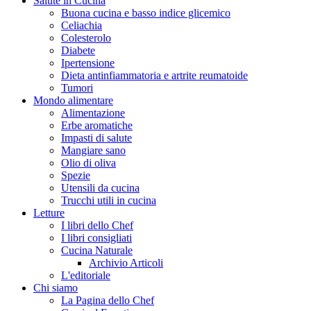
Salute in Cucina
Buona cucina e basso indice glicemico
Celiachia
Colesterolo
Diabete
Ipertensione
Dieta antinfiammatoria e artrite reumatoide
Tumori
Mondo alimentare
Alimentazione
Erbe aromatiche
Impasti di salute
Mangiare sano
Olio di oliva
Spezie
Utensili da cucina
Trucchi utili in cucina
Letture
I libri dello Chef
I libri consigliati
Cucina Naturale
Archivio Articoli
L'editoriale
Chi siamo
La Pagina dello Chef