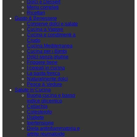
Dolci e Dessert
Menu completi
Ricettari
Gusto & Benessere
Conserve dolci e salate
Cucina a Vapore
Cucina e condimenti a
Crudo
Cucina Mediterranea
Cucina per i Bimbi
Dolci senza glutine
Friggere bene
I cereali in cucina
La pasta fresca
Naturalmente dolci
Pesce & Vedure
Salute in Cucina
Buona cucina e basso
indice glicemico
Celiachia
Colesterolo
Diabete
Ipertensione
Dieta antinfiammatoria e
artrite reumatoide