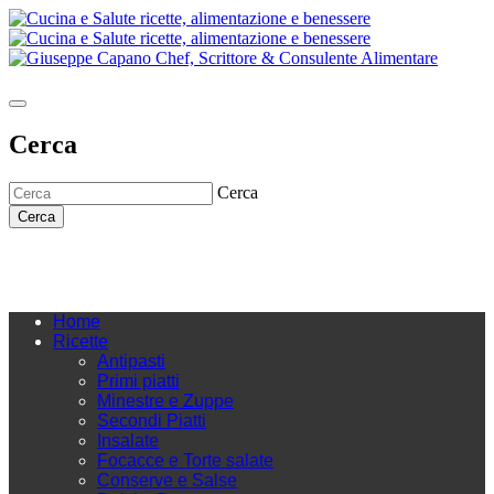
Cerca
Cerca
Cerca
Home
Ricette
Antipasti
Primi piatti
Minestre e Zuppe
Secondi Piatti
Insalate
Focacce e Torte salate
Conserve e Salse