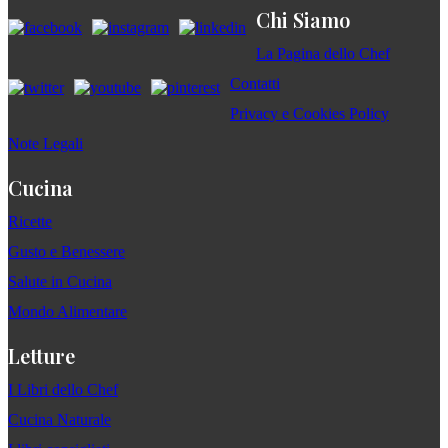
Chi Siamo
La Pagina dello Chef
Contatti
Privacy e Cookies Policy
Note Legali
Cucina
Ricette
Gusto e Benessere
Salute in Cucina
Mondo Alimentare
Letture
I Libri dello Chef
Cucina Naturale