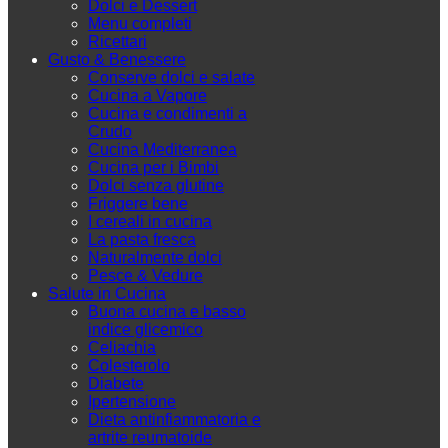
Dolci e Dessert
Menu completi
Ricettari
Gusto & Benessere
Conserve dolci e salate
Cucina a Vapore
Cucina e condimenti a
Crudo
Cucina Mediterranea
Cucina per i Bimbi
Dolci senza glutine
Friggere bene
I cereali in cucina
La pasta fresca
Naturalmente dolci
Pesce & Vedure
Salute in Cucina
Buona cucina e basso
indice glicemico
Celiachia
Colesterolo
Diabete
Ipertensione
Dieta antinfiammatoria e
artrite reumatoide