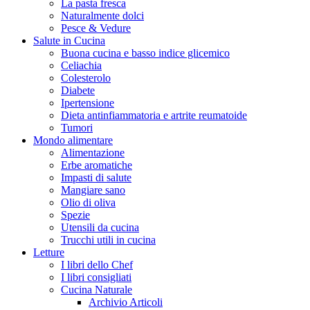
La pasta fresca
Naturalmente dolci
Pesce & Vedure
Salute in Cucina
Buona cucina e basso indice glicemico
Celiachia
Colesterolo
Diabete
Ipertensione
Dieta antinfiammatoria e artrite reumatoide
Tumori
Mondo alimentare
Alimentazione
Erbe aromatiche
Impasti di salute
Mangiare sano
Olio di oliva
Spezie
Utensili da cucina
Trucchi utili in cucina
Letture
I libri dello Chef
I libri consigliati
Cucina Naturale
Archivio Articoli