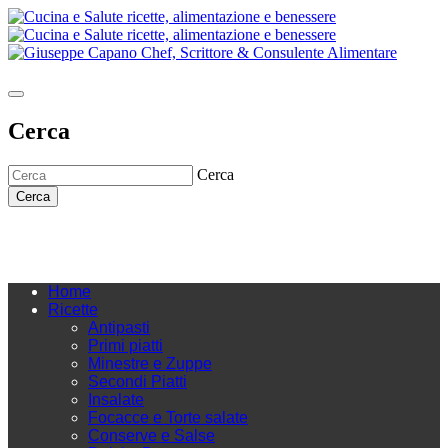
Cerca
Cerca
Cerca
Home
Ricette
Antipasti
Primi piatti
Minestre e Zuppe
Secondi Piatti
Insalate
Focacce e Torte salate
Conserve e Salse