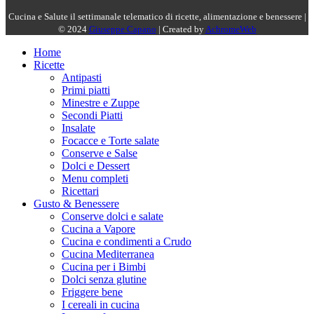
Cucina e Salute il settimanale telematico di ricette, alimentazione e benessere |
© 2024
Giuseppe Capano
| Created by
AchromeWeb
Home
Ricette
Antipasti
Primi piatti
Minestre e Zuppe
Secondi Piatti
Insalate
Focacce e Torte salate
Conserve e Salse
Dolci e Dessert
Menu completi
Ricettari
Gusto & Benessere
Conserve dolci e salate
Cucina a Vapore
Cucina e condimenti a Crudo
Cucina Mediterranea
Cucina per i Bimbi
Dolci senza glutine
Friggere bene
I cereali in cucina