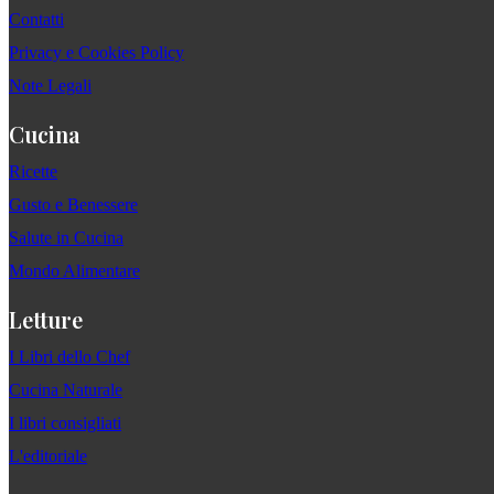
Contatti
Privacy e Cookies Policy
Note Legali
Cucina
Ricette
Gusto e Benessere
Salute in Cucina
Mondo Alimentare
Letture
I Libri dello Chef
Cucina Naturale
I libri consigliati
L'editoriale