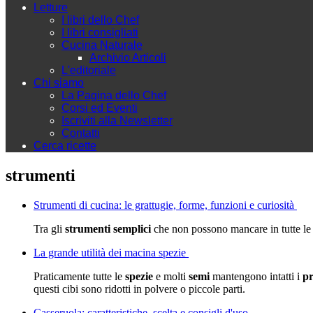
Letture
I libri dello Chef
I libri consigliati
Cucina Naturale
Archivio Articoli
L'editoriale
Chi siamo
La Pagina dello Chef
Corsi ed Eventi
Iscriviti alla Newsletter
Contatti
Cerca ricette
strumenti
Strumenti di cucina: le grattugie, forme, funzioni e curiosità
Tra gli
strumenti semplici
che non possono mancare in tutte le
La grande utilità dei macina spezie
Praticamente tutte le
spezie
e molti
semi
mantengono intatti i
p
questi cibi sono ridotti in polvere o piccole parti.
Casseruola: caratteristiche, scelta e consigli d'uso