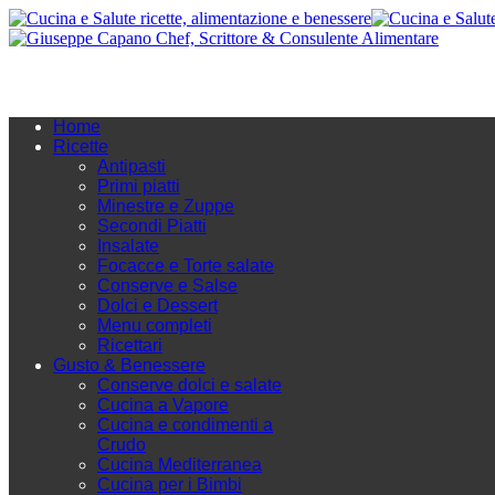
Home
Ricette
Antipasti
Primi piatti
Minestre e Zuppe
Secondi Piatti
Insalate
Focacce e Torte salate
Conserve e Salse
Dolci e Dessert
Menu completi
Ricettari
Gusto & Benessere
Conserve dolci e salate
Cucina a Vapore
Cucina e condimenti a
Crudo
Cucina Mediterranea
Cucina per i Bimbi