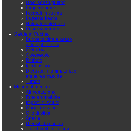
Dolci senza glutine
Friggere bene
I cereali in cucina
La pasta fresca
Naturalmente dolci
Pesce & Vedure
Salute in Cucina
Buona cucina e basso
indice glicemico
Celiachia
Colesterolo
Diabete
Ipertensione
Dieta antinfiammatoria e
artrite reumatoide
Tumori
Mondo alimentare
Alimentazione
Erbe aromatiche
Impasti di salute
Mangiare sano
Olio di oliva
Spezie
Utensili da cucina
Trucchi utili in cucina