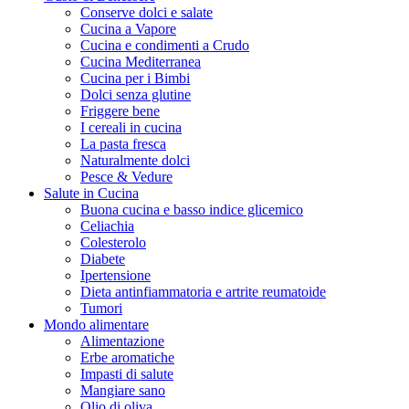
Conserve dolci e salate
Cucina a Vapore
Cucina e condimenti a Crudo
Cucina Mediterranea
Cucina per i Bimbi
Dolci senza glutine
Friggere bene
I cereali in cucina
La pasta fresca
Naturalmente dolci
Pesce & Vedure
Salute in Cucina
Buona cucina e basso indice glicemico
Celiachia
Colesterolo
Diabete
Ipertensione
Dieta antinfiammatoria e artrite reumatoide
Tumori
Mondo alimentare
Alimentazione
Erbe aromatiche
Impasti di salute
Mangiare sano
Olio di oliva