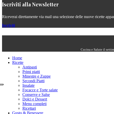
Iscriviti alla Newsletter
Riceverai direttamente via mail una selezione delle nuove ricette apparse
Iscriviti
Cucina e Salute il setti
Home
Ricette
Antipasti
Primi piatti
Minestre e Zuppe
Secondi Piatti
Insalate
Focacce e Torte salate
Conserve e Salse
Dolci e Dessert
Menu completi
Ricettari
Gusto & Benessere