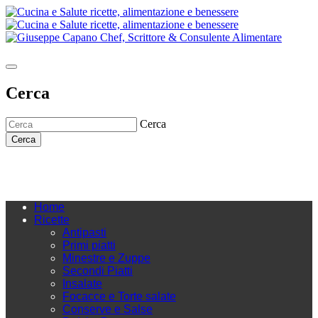
Cerca
Cerca
Cerca
Home
Ricette
Antipasti
Primi piatti
Minestre e Zuppe
Secondi Piatti
Insalate
Focacce e Torte salate
Conserve e Salse