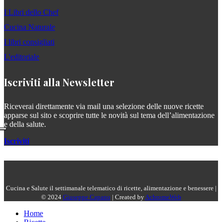
I Libri dello Chef
Cucina Naturale
I libri consigliati
L'editoriale
Iscriviti alla Newsletter
Riceverai direttamente via mail una selezione delle nuove ricette
apparse sul sito e scoprire tutte le novità sul tema dell’alimentazione
e della salute.
Iscriviti
Cucina e Salute il settimanale telematico di ricette, alimentazione e benessere |
© 2024
Giuseppe Capano
| Created by
AchromeWeb
Home