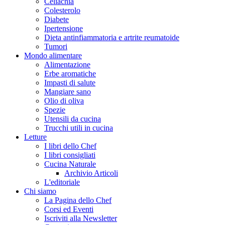
Celiachia
Colesterolo
Diabete
Ipertensione
Dieta antinfiammatoria e artrite reumatoide
Tumori
Mondo alimentare
Alimentazione
Erbe aromatiche
Impasti di salute
Mangiare sano
Olio di oliva
Spezie
Utensili da cucina
Trucchi utili in cucina
Letture
I libri dello Chef
I libri consigliati
Cucina Naturale
Archivio Articoli
L'editoriale
Chi siamo
La Pagina dello Chef
Corsi ed Eventi
Iscriviti alla Newsletter