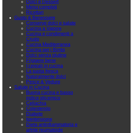
Dolci e Dessert
Menu completi
Ricettari
Gusto & Benessere
Conserve dolci e salate
Cucina a Vapore
Cucina e condimenti a
Crudo
Cucina Mediterranea
Cucina per i Bimbi
Dolci senza glutine
Friggere bene
I cereali in cucina
La pasta fresca
Naturalmente dolci
Pesce & Vedure
Salute in Cucina
Buona cucina e basso
indice glicemico
Celiachia
Colesterolo
Diabete
Ipertensione
Dieta antinfiammatoria e
artrite reumatoide