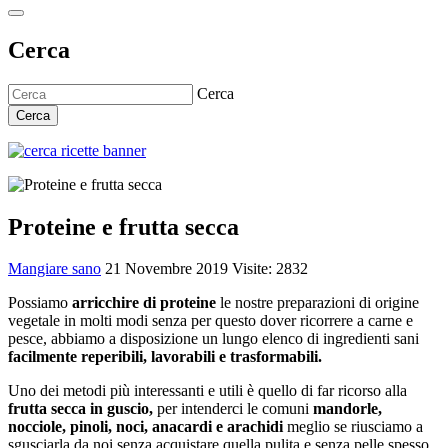
Cerca
Cerca
Cerca
Proteine e frutta secca
Mangiare sano
21 Novembre 2019
Visite: 2832
Possiamo
arricchire di proteine
le nostre preparazioni di origine
vegetale in molti modi senza per questo dover ricorrere a carne e
pesce, abbiamo a disposizione un lungo elenco di ingredienti sani
facilmente reperibili, lavorabili e trasformabili.
Uno dei metodi più interessanti e utili è quello di far ricorso alla
frutta secca in guscio,
per intenderci le comuni
mandorle,
nocciole, pinoli, noci, anacardi e arachidi
meglio se riusciamo a
sgusciarla da noi senza acquistare quella pulita e senza pelle spesso