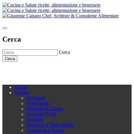
Cerca
Cerca
Cerca
Home
Ricette
Antipasti
Primi piatti
Minestre e Zuppe
Secondi Piatti
Insalate
Focacce e Torte salate
Conserve e Salse