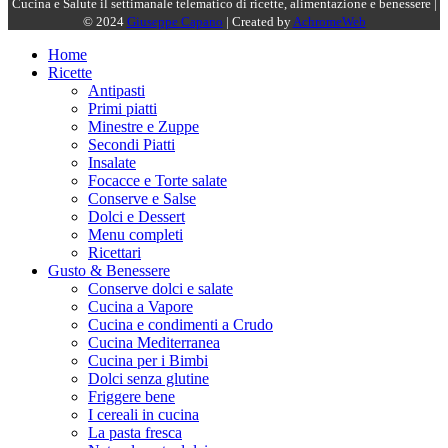
Cucina e Salute il settimanale telematico di ricette, alimentazione e benessere |
© 2024
Giuseppe Capano
| Created by
AchromeWeb
Home
Ricette
Antipasti
Primi piatti
Minestre e Zuppe
Secondi Piatti
Insalate
Focacce e Torte salate
Conserve e Salse
Dolci e Dessert
Menu completi
Ricettari
Gusto & Benessere
Conserve dolci e salate
Cucina a Vapore
Cucina e condimenti a Crudo
Cucina Mediterranea
Cucina per i Bimbi
Dolci senza glutine
Friggere bene
I cereali in cucina
La pasta fresca