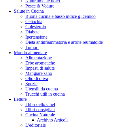
Naturalmente dolci
Pesce & Vedure
Salute in Cucina
Buona cucina e basso indice glicemico
Celiachia
Colesterolo
Diabete
Ipertensione
Dieta antinfiammatoria e artrite reumatoide
Tumori
Mondo alimentare
Alimentazione
Erbe aromatiche
Impasti di salute
Mangiare sano
Olio di oliva
Spezie
Utensili da cucina
Trucchi utili in cucina
Letture
I libri dello Chef
I libri consigliati
Cucina Naturale
Archivio Articoli
L'editoriale