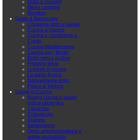
Dolci e Dessert
Menu completi
Ricettari
Gusto & Benessere
Conserve dolci e salate
Cucina a Vapore
Cucina e condimenti a
Crudo
Cucina Mediterranea
Cucina per i Bimbi
Dolci senza glutine
Friggere bene
I cereali in cucina
La pasta fresca
Naturalmente dolci
Pesce & Vedure
Salute in Cucina
Buona cucina e basso
indice glicemico
Celiachia
Colesterolo
Diabete
Ipertensione
Dieta antinfiammatoria e
artrite reumatoide