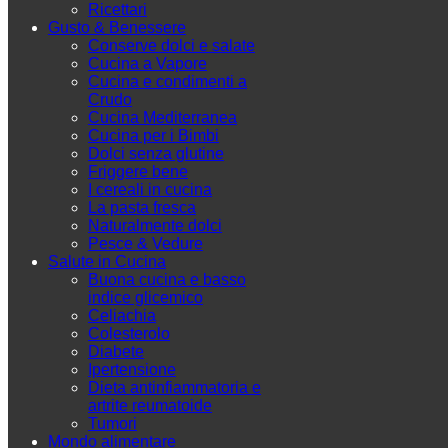
Ricettari
Gusto & Benessere
Conserve dolci e salate
Cucina a Vapore
Cucina e condimenti a
Crudo
Cucina Mediterranea
Cucina per i Bimbi
Dolci senza glutine
Friggere bene
I cereali in cucina
La pasta fresca
Naturalmente dolci
Pesce & Vedure
Salute in Cucina
Buona cucina e basso
indice glicemico
Celiachia
Colesterolo
Diabete
Ipertensione
Dieta antinfiammatoria e
artrite reumatoide
Tumori
Mondo alimentare