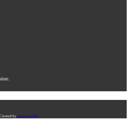
alute.
 Created by
AchromeWeb