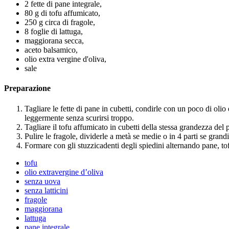
2 fette di pane integrale,
80 g di tofu affumicato,
250 g circa di fragole,
8 foglie di lattuga,
maggiorana secca,
aceto balsamico,
olio extra vergine d'oliva,
sale
Preparazione
Tagliare le fette di pane in cubetti, condirle con un poco di oli
leggermente senza scurirsi troppo.
Tagliare il tofu affumicato in cubetti della stessa grandezza del 
Pulire le fragole, dividerle a metà se medie o in 4 parti se grandi,
Formare con gli stuzzicadenti degli spiedini alternando pane, tof
tofu
olio extravergine d’oliva
senza uova
senza latticini
fragole
maggiorana
lattuga
pane integrale