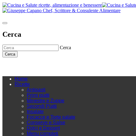
Cerca
Cerca
Cerca
Home
Ricette
Antipasti
Primi piatti
Minestre e Zuppe
Secondi Piatti
Insalate
Focacce e Torte salate
Conserve e Salse
Dolci e Dessert
Menu completi