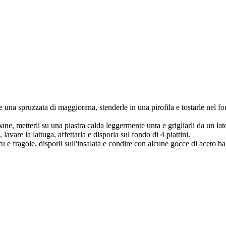
o e una spruzzata di maggiorana, stenderle in una pirofila e tostarle nel 
pane, metterli su una piastra calda leggermente unta e grigliarli da un lat
 lavare la lattuga, affettarla e disporla sul fondo di 4 piattini.
u e fragole, disporli sull'insalata e condire con alcune gocce di aceto b