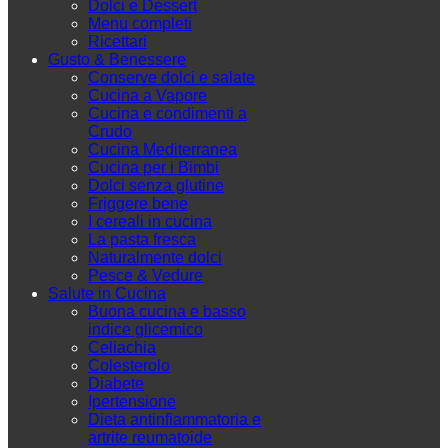
Dolci e Dessert
Menu completi
Ricettari
Gusto & Benessere
Conserve dolci e salate
Cucina a Vapore
Cucina e condimenti a
Crudo
Cucina Mediterranea
Cucina per i Bimbi
Dolci senza glutine
Friggere bene
I cereali in cucina
La pasta fresca
Naturalmente dolci
Pesce & Vedure
Salute in Cucina
Buona cucina e basso
indice glicemico
Celiachia
Colesterolo
Diabete
Ipertensione
Dieta antinfiammatoria e
artrite reumatoide