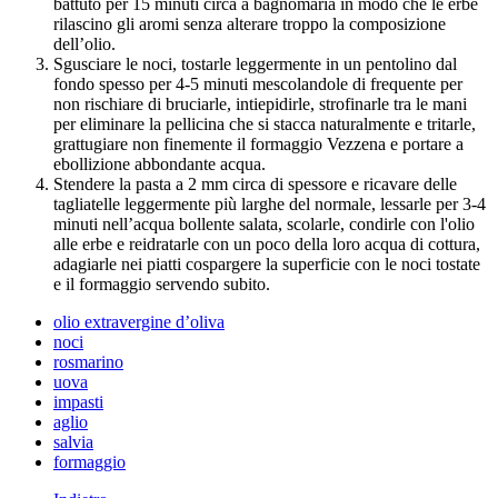
battuto per 15 minuti circa a bagnomaria in modo che le erbe
rilascino gli aromi senza alterare troppo la composizione
dell’olio.
Sgusciare le noci, tostarle leggermente in un pentolino dal
fondo spesso per 4-5 minuti mescolandole di frequente per
non rischiare di bruciarle, intiepidirle, strofinarle tra le mani
per eliminare la pellicina che si stacca naturalmente e tritarle,
grattugiare non finemente il formaggio Vezzena e portare a
ebollizione abbondante acqua.
Stendere la pasta a 2 mm circa di spessore e ricavare delle
tagliatelle leggermente più larghe del normale, lessarle per 3-4
minuti nell’acqua bollente salata, scolarle, condirle con l'olio
alle erbe e reidratarle con un poco della loro acqua di cottura,
adagiarle nei piatti cospargere la superficie con le noci tostate
e il formaggio servendo subito.
olio extravergine d’oliva
noci
rosmarino
uova
impasti
aglio
salvia
formaggio