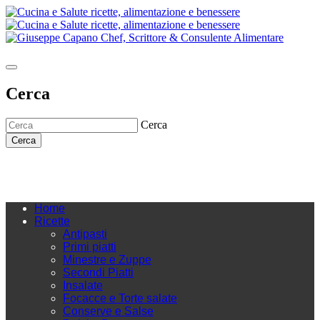
Cerca
Cerca
Cerca
Home
Ricette
Antipasti
Primi piatti
Minestre e Zuppe
Secondi Piatti
Insalate
Focacce e Torte salate
Conserve e Salse