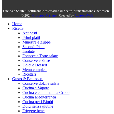
Cucina e Salute il settimanale telematico di ricette, alimentazione e benessere |
© 2024
Giuseppe Capano
| Created by
AchromeWeb
Home
Ricette
Antipasti
Primi piatti
Minestre e Zuppe
Secondi Piatti
Insalate
Focacce e Torte salate
Conserve e Salse
Dolci e Dessert
Menu completi
Ricettari
Gusto & Benessere
Conserve dolci e salate
Cucina a Vapore
Cucina e condimenti a Crudo
Cucina Mediterranea
Cucina per i Bimbi
Dolci senza glutine
Friggere bene