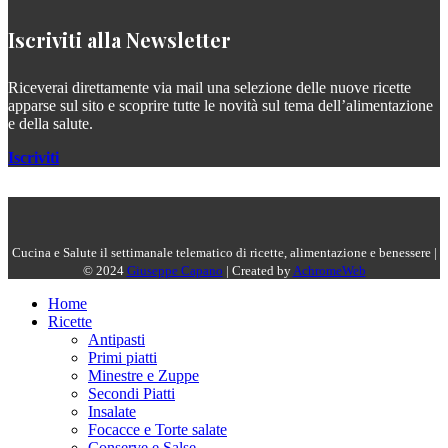
Iscriviti alla Newsletter
Riceverai direttamente via mail una selezione delle nuove ricette
apparse sul sito e scoprire tutte le novità sul tema dell’alimentazione
e della salute.
Iscriviti
Cucina e Salute il settimanale telematico di ricette, alimentazione e benessere |
© 2024
Giuseppe Capano
| Created by
AchromeWeb
Home
Ricette
Antipasti
Primi piatti
Minestre e Zuppe
Secondi Piatti
Insalate
Focacce e Torte salate
Conserve e Salse