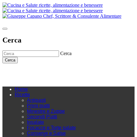
Cerca
Cerca
Cerca
Home
Ricette
Antipasti
Primi piatti
Minestre e Zuppe
Secondi Piatti
Insalate
Focacce e Torte salate
Conserve e Salse