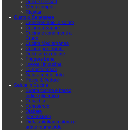
Dolci e Dessert
Menu completi
Ricettari
Gusto & Benessere
Conserve dolci e salate
Cucina a Vapore
Cucina e condimenti a
Crudo
Cucina Mediterranea
Cucina per i Bimbi
Dolci senza glutine
Friggere bene
I cereali in cucina
La pasta fresca
Naturalmente dolci
Pesce & Vedure
Salute in Cucina
Buona cucina e basso
indice glicemico
Celiachia
Colesterolo
Diabete
Ipertensione
Dieta antinfiammatoria e
artrite reumatoide