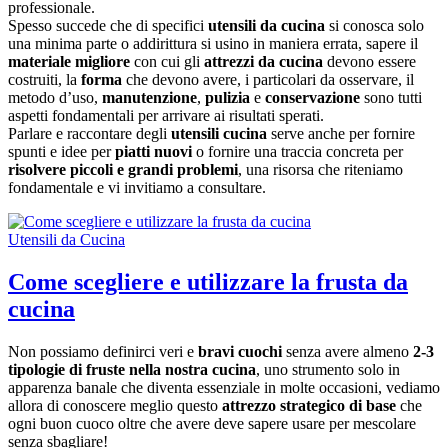
professionale.
Spesso succede che di specifici
utensili da cucina
si conosca solo
una minima parte o addirittura si usino in maniera errata, sapere il
materiale migliore
con cui gli
attrezzi da cucina
devono essere
costruiti, la
forma
che devono avere, i particolari da osservare, il
metodo d’uso,
manutenzione
,
pulizia
e
conservazione
sono tutti
aspetti fondamentali per arrivare ai risultati sperati.
Parlare e raccontare degli
utensili cucina
serve anche per fornire
spunti e idee per
piatti nuovi
o fornire una traccia concreta per
risolvere piccoli e grandi problemi
, una risorsa che riteniamo
fondamentale e vi invitiamo a consultare.
Utensili da Cucina
Come scegliere e utilizzare la frusta da
cucina
Non possiamo definirci veri e
bravi cuochi
senza avere almeno
2-3
tipologie di fruste nella nostra cucina
, uno strumento solo in
apparenza banale che diventa essenziale in molte occasioni, vediamo
allora di conoscere meglio questo
attrezzo strategico di base
che
ogni buon cuoco oltre che avere deve sapere usare per mescolare
senza sbagliare!