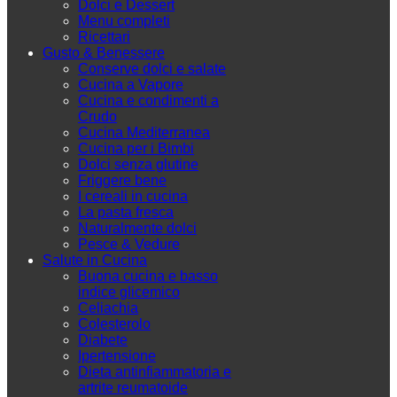
Dolci e Dessert
Menu completi
Ricettari
Gusto & Benessere
Conserve dolci e salate
Cucina a Vapore
Cucina e condimenti a
Crudo
Cucina Mediterranea
Cucina per i Bimbi
Dolci senza glutine
Friggere bene
I cereali in cucina
La pasta fresca
Naturalmente dolci
Pesce & Vedure
Salute in Cucina
Buona cucina e basso
indice glicemico
Celiachia
Colesterolo
Diabete
Ipertensione
Dieta antinfiammatoria e
artrite reumatoide