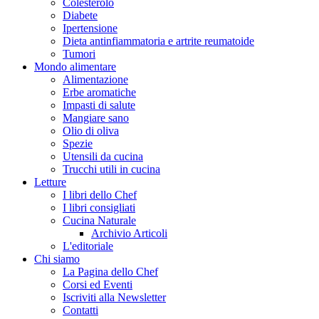
Colesterolo
Diabete
Ipertensione
Dieta antinfiammatoria e artrite reumatoide
Tumori
Mondo alimentare
Alimentazione
Erbe aromatiche
Impasti di salute
Mangiare sano
Olio di oliva
Spezie
Utensili da cucina
Trucchi utili in cucina
Letture
I libri dello Chef
I libri consigliati
Cucina Naturale
Archivio Articoli
L'editoriale
Chi siamo
La Pagina dello Chef
Corsi ed Eventi
Iscriviti alla Newsletter
Contatti