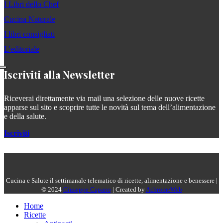
I Libri dello Chef
Cucina Naturale
I libri consigliati
L'editoriale
Iscriviti alla Newsletter
Riceverai direttamente via mail una selezione delle nuove ricette
apparse sul sito e scoprire tutte le novità sul tema dell’alimentazione
e della salute.
Iscriviti
Cucina e Salute il settimanale telematico di ricette, alimentazione e benessere |
© 2024
Giuseppe Capano
| Created by
AchromeWeb
Home
Ricette