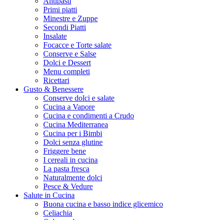
Antipasti
Primi piatti
Minestre e Zuppe
Secondi Piatti
Insalate
Focacce e Torte salate
Conserve e Salse
Dolci e Dessert
Menu completi
Ricettari
Gusto & Benessere
Conserve dolci e salate
Cucina a Vapore
Cucina e condimenti a Crudo
Cucina Mediterranea
Cucina per i Bimbi
Dolci senza glutine
Friggere bene
I cereali in cucina
La pasta fresca
Naturalmente dolci
Pesce & Vedure
Salute in Cucina
Buona cucina e basso indice glicemico
Celiachia