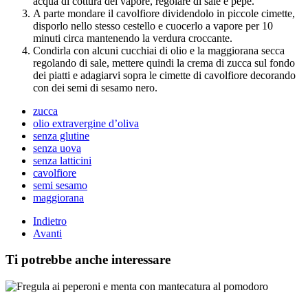
acqua di cottura del vapore, regolare di sale e pepe.
A parte mondare il cavolfiore dividendolo in piccole cimette,
disporlo nello stesso cestello e cuocerlo a vapore per 10
minuti circa mantenendo la verdura croccante.
Condirla con alcuni cucchiai di olio e la maggiorana secca
regolando di sale, mettere quindi la crema di zucca sul fondo
dei piatti e adagiarvi sopra le cimette di cavolfiore decorando
con dei semi di sesamo nero.
zucca
olio extravergine d’oliva
senza glutine
senza uova
senza latticini
cavolfiore
semi sesamo
maggiorana
Indietro
Avanti
Ti potrebbe anche interessare