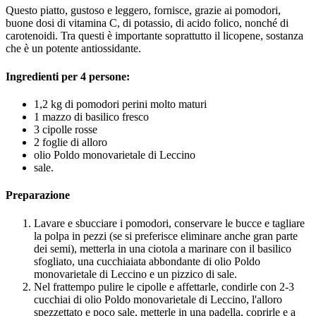
Questo piatto, gustoso e leggero, fornisce, grazie ai pomodori,
buone dosi di vitamina C, di potassio, di acido folico, nonché di
carotenoidi. Tra questi è importante soprattutto il licopene, sostanza
che è un potente antiossidante.
Ingredienti per 4 persone:
1,2 kg di pomodori perini molto maturi
1 mazzo di basilico fresco
3 cipolle rosse
2 foglie di alloro
olio Poldo monovarietale di Leccino
sale.
Preparazione
Lavare e sbucciare i pomodori, conservare le bucce e tagliare
la polpa in pezzi (se si preferisce eliminare anche gran parte
dei semi), metterla in una ciotola a marinare con il basilico
sfogliato, una cucchiaiata abbondante di olio Poldo
monovarietale di Leccino e un pizzico di sale.
Nel frattempo pulire le cipolle e affettarle, condirle con 2-3
cucchiai di olio Poldo monovarietale di Leccino, l'alloro
spezzettato e poco sale, metterle in una padella, coprirle e a