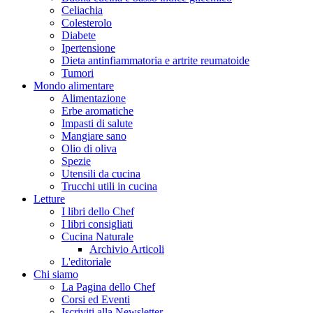
Celiachia
Colesterolo
Diabete
Ipertensione
Dieta antinfiammatoria e artrite reumatoide
Tumori
Mondo alimentare
Alimentazione
Erbe aromatiche
Impasti di salute
Mangiare sano
Olio di oliva
Spezie
Utensili da cucina
Trucchi utili in cucina
Letture
I libri dello Chef
I libri consigliati
Cucina Naturale
Archivio Articoli
L'editoriale
Chi siamo
La Pagina dello Chef
Corsi ed Eventi
Iscriviti alla Newsletter