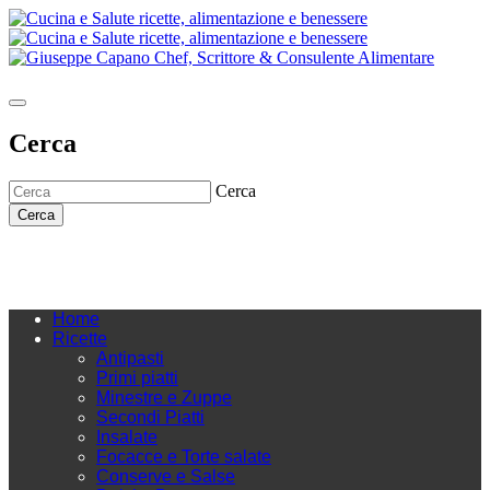
Cerca
Cerca
Cerca
Home
Ricette
Antipasti
Primi piatti
Minestre e Zuppe
Secondi Piatti
Insalate
Focacce e Torte salate
Conserve e Salse