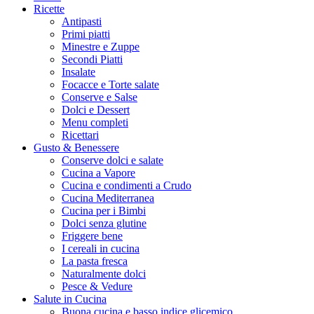
Ricette
Antipasti
Primi piatti
Minestre e Zuppe
Secondi Piatti
Insalate
Focacce e Torte salate
Conserve e Salse
Dolci e Dessert
Menu completi
Ricettari
Gusto & Benessere
Conserve dolci e salate
Cucina a Vapore
Cucina e condimenti a Crudo
Cucina Mediterranea
Cucina per i Bimbi
Dolci senza glutine
Friggere bene
I cereali in cucina
La pasta fresca
Naturalmente dolci
Pesce & Vedure
Salute in Cucina
Buona cucina e basso indice glicemico