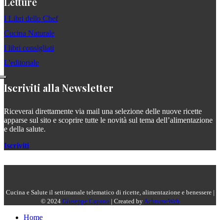
Letture
I Libri dello Chef
Cucina Naturale
I libri consigliati
L'editoriale
Iscriviti alla Newsletter
Riceverai direttamente via mail una selezione delle nuove ricette
apparse sul sito e scoprire tutte le novità sul tema dell’alimentazione
e della salute.
Iscriviti
Cucina e Salute il settimanale telematico di ricette, alimentazione e benessere |
© 2024
Giuseppe Capano
| Created by
AchromeWeb
Home