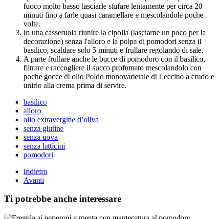
fuoco molto basso lasciarle stufare lentamente per circa 20
minuti fino a farle quasi caramellare e mescolandole poche
volte.
In una casseruola riunire la cipolla (lasciarne un poco per la
decorazione) senza l'alloro e la polpa di pomodori senza il
basilico, scaldare solo 5 minuti e frullare regolando di sale.
A parte frullare anche le bucce di pomodoro con il basilico,
filtrare e raccogliere il succo profumato mescolandolo con
poche gocce di olio Poldo monovarietale di Leccino a crudo e
unirlo alla crema prima di servire.
basilico
alloro
olio extravergine d’oliva
senza glutine
senza uova
senza latticini
pomodori
Indietro
Avanti
Ti potrebbe anche interessare