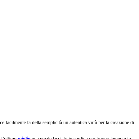
ce facilmente fa della semplicità un autentica virtù per la creazione di
 l’ottimo
miglio
un cereale lasciato in sordina per troppo tempo e in