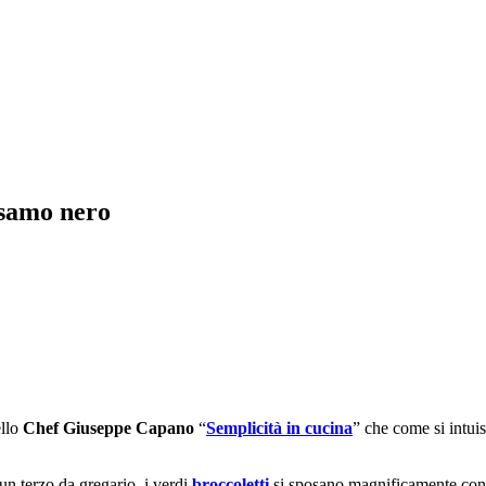
esamo nero
ello
Chef Giuseppe Capano
“
Semplicità in cucina
” che come si intuis
un terzo da gregario, i verdi
broccoletti
si sposano magnificamente con