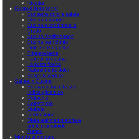
Ricettari
Gusto & Benessere
Conserve dolci e salate
Cucina a Vapore
Cucina e condimenti a
Crudo
Cucina Mediterranea
Cucina per i Bimbi
Dolci senza glutine
Friggere bene
I cereali in cucina
La pasta fresca
Naturalmente dolci
Pesce & Vedure
Salute in Cucina
Buona cucina e basso
indice glicemico
Celiachia
Colesterolo
Diabete
Ipertensione
Dieta antinfiammatoria e
artrite reumatoide
Tumori
Mondo alimentare