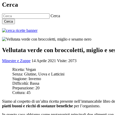
Cerca
Cerca
Cerca
Vellutata verde con broccoletti, miglio e s
Minestre e Zuppe
14 Aprile 2021
Visite: 2073
Ricetta:
Vegan
Senza:
Glutine, Uova e Latticini
Stagione:
Inverno
Difficoltà:
Bassa
Preparazione:
20
Cottura:
45
Siamo al cospetto di un’altra ricetta presente nell’immancabile libro d
piatti buoni e ricchi di sostanze benefiche
per l’organismo.
In questo caso abbiamo come protagonisti principali due alimenti con 