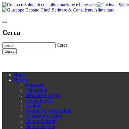
Cerca
Cerca
Cerca
Home
Ricette
Antipasti
Primi piatti
Minestre e Zuppe
Secondi Piatti
Insalate
Focacce e Torte salate
Conserve e Salse
Dolci e Dessert
Menu completi