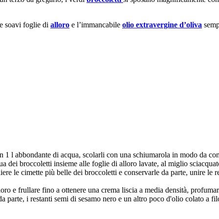
e soavi foglie di
alloro
e l’immancabile
olio extravergine d’oliva
sempr
i in 1 l abbondante di acqua, scolarli con una schiumarola in modo da con
qua dei broccoletti insieme alle foglie di alloro lavate, al miglio sciacqu
iere le cimette più belle dei broccoletti e conservarle da parte, unire le
alloro e frullare fino a ottenere una crema liscia a media densità, profum
a parte, i restanti semi di sesamo nero e un altro poco d'olio colato a fil