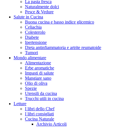
La pasta fresca
Naturalmente dolci
Pesce & Vedure
Salute in Cucina
Buona cucina e basso indice glicemico
Celiachia
Colesterolo
Diabete
Ipertensione
Dieta antinfiammatoria e artrite reumatoide
Tumori
Mondo alimentare
Alimentazione
Erbe aromatiche
Impasti di salute
Mangiare sano
Olio di oliva
Spezie
Utensili da cucina
Trucchi utili in cucina
Letture
I libri dello Chef
I libri consigliati
Cucina Naturale
Archivio Articoli