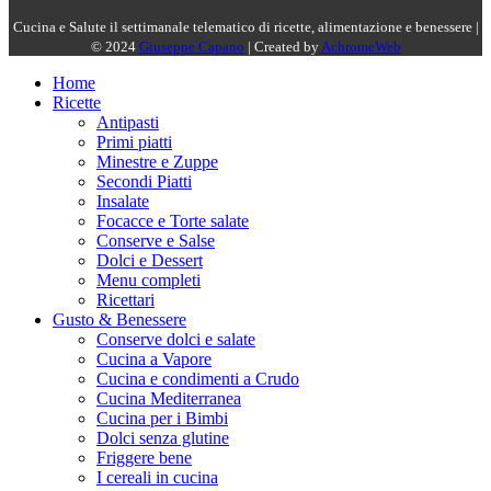
Cucina e Salute il settimanale telematico di ricette, alimentazione e benessere |
© 2024
Giuseppe Capano
| Created by
AchromeWeb
Home
Ricette
Antipasti
Primi piatti
Minestre e Zuppe
Secondi Piatti
Insalate
Focacce e Torte salate
Conserve e Salse
Dolci e Dessert
Menu completi
Ricettari
Gusto & Benessere
Conserve dolci e salate
Cucina a Vapore
Cucina e condimenti a Crudo
Cucina Mediterranea
Cucina per i Bimbi
Dolci senza glutine
Friggere bene
I cereali in cucina