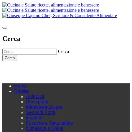
Cerca
Cerca
Cerca
Home
Ricette
Antipasti
Primi piatti
Minestre e Zuppe
Secondi Piatti
Insalate
Focacce e Torte salate
Conserve e Salse