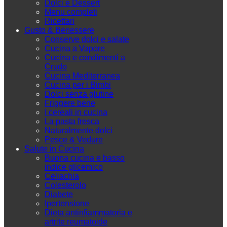
Dolci e Dessert
Menu completi
Ricettari
Gusto & Benessere
Conserve dolci e salate
Cucina a Vapore
Cucina e condimenti a
Crudo
Cucina Mediterranea
Cucina per i Bimbi
Dolci senza glutine
Friggere bene
I cereali in cucina
La pasta fresca
Naturalmente dolci
Pesce & Vedure
Salute in Cucina
Buona cucina e basso
indice glicemico
Celiachia
Colesterolo
Diabete
Ipertensione
Dieta antinfiammatoria e
artrite reumatoide