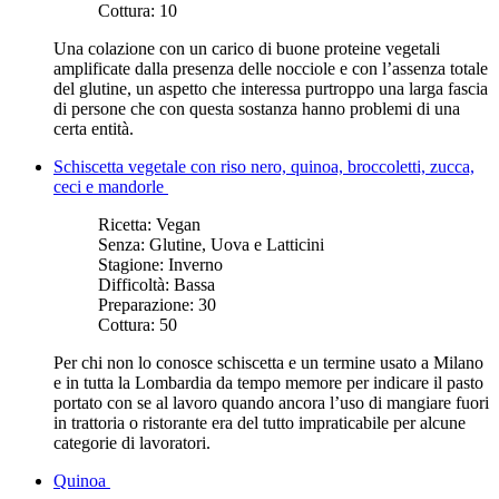
Cottura:
10
Una colazione con un carico di buone proteine vegetali
amplificate dalla presenza delle nocciole e con l’assenza totale
del glutine, un aspetto che interessa purtroppo una larga fascia
di persone che con questa sostanza hanno problemi di una
certa entità.
Schiscetta vegetale con riso nero, quinoa, broccoletti, zucca,
ceci e mandorle
Ricetta:
Vegan
Senza:
Glutine, Uova e Latticini
Stagione:
Inverno
Difficoltà:
Bassa
Preparazione:
30
Cottura:
50
Per chi non lo conosce schiscetta e un termine usato a Milano
e in tutta la Lombardia da tempo memore per indicare il pasto
portato con se al lavoro quando ancora l’uso di mangiare fuori
in trattoria o ristorante era del tutto impraticabile per alcune
categorie di lavoratori.
Quinoa