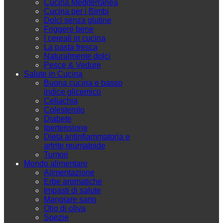
Cucina Mediterranea
Cucina per i Bimbi
Dolci senza glutine
Friggere bene
I cereali in cucina
La pasta fresca
Naturalmente dolci
Pesce & Vedure
Salute in Cucina
Buona cucina e basso
indice glicemico
Celiachia
Colesterolo
Diabete
Ipertensione
Dieta antinfiammatoria e
artrite reumatoide
Tumori
Mondo alimentare
Alimentazione
Erbe aromatiche
Impasti di salute
Mangiare sano
Olio di oliva
Spezie