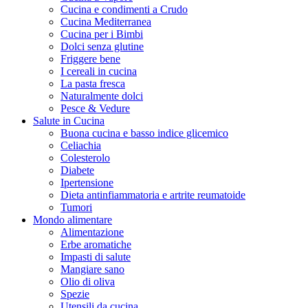
Cucina e condimenti a Crudo
Cucina Mediterranea
Cucina per i Bimbi
Dolci senza glutine
Friggere bene
I cereali in cucina
La pasta fresca
Naturalmente dolci
Pesce & Vedure
Salute in Cucina
Buona cucina e basso indice glicemico
Celiachia
Colesterolo
Diabete
Ipertensione
Dieta antinfiammatoria e artrite reumatoide
Tumori
Mondo alimentare
Alimentazione
Erbe aromatiche
Impasti di salute
Mangiare sano
Olio di oliva
Spezie
Utensili da cucina