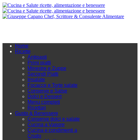
Home
Ricette
Antipasti
Primi piatti
Minestre e Zuppe
Secondi Piatti
Insalate
Focacce e Torte salate
Conserve e Salse
Dolci e Dessert
Menu completi
Ricettari
Gusto & Benessere
Conserve dolci e salate
Cucina a Vapore
Cucina e condimenti a
Crudo