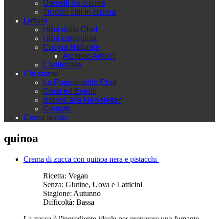
Utensili da cucina
Trucchi utili in cucina
Letture
I libri dello Chef
I libri consigliati
Cucina Naturale
Archivio Articoli
L'editoriale
Chi siamo
La Pagina dello Chef
Corsi ed Eventi
Iscriviti alla Newsletter
Contatti
Cerca ricette
quinoa
Crema di zucca con quinoa nera e pistacchi
Ricetta:
Vegan
Senza:
Glutine, Uova e Latticini
Stagione:
Autunno
Difficoltà:
Bassa
La zucca è l'ingrediente ideale per preparare una fumante