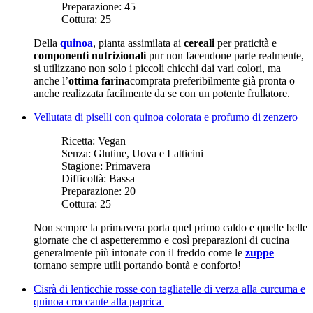
Preparazione:
45
Cottura:
25
Della
quinoa
, pianta assimilata ai
cereali
per praticità e
componenti nutrizionali
pur non facendone parte realmente,
si utilizzano non solo i piccoli chicchi dai vari colori, ma
anche l’
ottima farina
comprata preferibilmente già pronta o
anche realizzata facilmente da se con un potente frullatore.
Vellutata di piselli con quinoa colorata e profumo di zenzero
Ricetta:
Vegan
Senza:
Glutine, Uova e Latticini
Stagione:
Primavera
Difficoltà:
Bassa
Preparazione:
20
Cottura:
25
Non sempre la primavera porta quel primo caldo e quelle belle
giornate che ci aspetteremmo e così preparazioni di cucina
generalmente più intonate con il freddo come le
zuppe
tornano sempre utili portando bontà e conforto!
Cisrà di lenticchie rosse con tagliatelle di verza alla curcuma e
quinoa croccante alla paprica