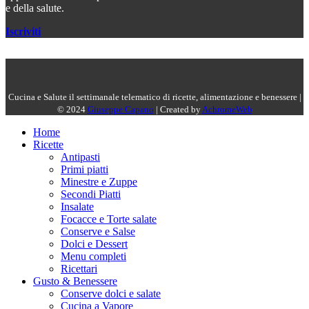
e della salute.
Iscriviti
Cucina e Salute il settimanale telematico di ricette, alimentazione e benessere |
© 2024
Giuseppe Capano
| Created by
AchromeWeb
Home
Ricette
Antipasti
Primi piatti
Minestre e Zuppe
Secondi Piatti
Insalate
Focacce e Torte salate
Conserve e Salse
Dolci e Dessert
Menu completi
Ricettari
Gusto & Benessere
Conserve dolci e salate
Cucina a Vapore