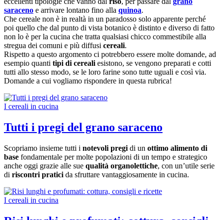
eccellenti tipologie che vanno dal
riso
, per passare dal
grano
saraceno
e arrivare lontano fino alla
quinoa
.
Che cereale non è in realtà in un paradosso solo apparente perché
poi quello che dal punto di vista botanico è distinto e diverso di fatto
non lo è per la cucina che tratta qualsiasi chicco commestibile alla
stregua dei comuni e più diffusi
cereali
.
Rispetto a questo argomento ci potrebbero essere molte domande, ad
esempio quanti
tipi di cereali
esistono, se vengono preparati e cotti
tutti allo stesso modo, se le loro farine sono tutte uguali e così via.
Domande a cui vogliamo rispondere in questa rubrica!
I cereali in cucina
Tutti i pregi del grano saraceno
Scopriamo insieme tutti i
notevoli pregi
di un
ottimo alimento di
base
fondamentale per molte popolazioni di un tempo e strategico
anche oggi grazie alle sue
qualità organolettiche
, con un’utile serie
di
riscontri pratici
da sfruttare vantaggiosamente in cucina.
I cereali in cucina