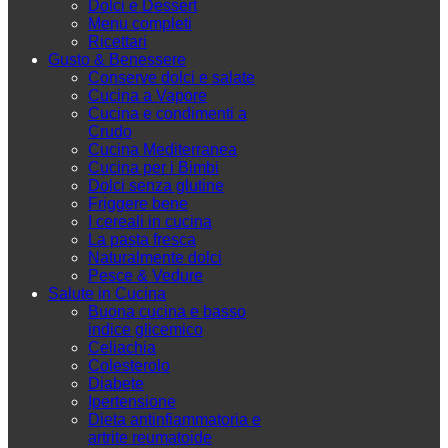
Dolci e Dessert
Menu completi
Ricettari
Gusto & Benessere
Conserve dolci e salate
Cucina a Vapore
Cucina e condimenti a
Crudo
Cucina Mediterranea
Cucina per i Bimbi
Dolci senza glutine
Friggere bene
I cereali in cucina
La pasta fresca
Naturalmente dolci
Pesce & Vedure
Salute in Cucina
Buona cucina e basso
indice glicemico
Celiachia
Colesterolo
Diabete
Ipertensione
Dieta antinfiammatoria e
artrite reumatoide