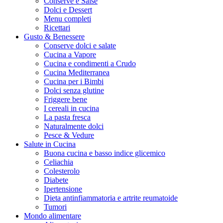
Conserve e Salse
Dolci e Dessert
Menu completi
Ricettari
Gusto & Benessere
Conserve dolci e salate
Cucina a Vapore
Cucina e condimenti a Crudo
Cucina Mediterranea
Cucina per i Bimbi
Dolci senza glutine
Friggere bene
I cereali in cucina
La pasta fresca
Naturalmente dolci
Pesce & Vedure
Salute in Cucina
Buona cucina e basso indice glicemico
Celiachia
Colesterolo
Diabete
Ipertensione
Dieta antinfiammatoria e artrite reumatoide
Tumori
Mondo alimentare