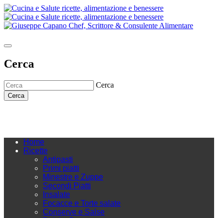
Cerca
Cerca
Cerca
Home
Ricette
Antipasti
Primi piatti
Minestre e Zuppe
Secondi Piatti
Insalate
Focacce e Torte salate
Conserve e Salse