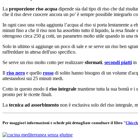
La
proporzione riso acqua
dipende sia dal tipo di riso che dal risult
che il riso deve cuocere ancora un po’ è sempre possibile integrarlo
In ogni caso una volta aggiunta l’acqua al riso si porta lentamente a e
minuti fino a che il riso non ha assorbito tutto il liquido, la resa fina
ottengono circa 250 g cotti, un parametro molto utile quando in una ricet
Solo in ultimo si aggiunge un poco di sale e se serve un riso ben sgr
raffreddare in attesa dell'uso specifico.
Se serve un riso molto cotto per realizzare
sformati
,
secondi piatti
in 
Il
riso nero
e quello
rosso
di solito hanno bisogno di un volume d'acqu
attestandosi sui 25 minuti medi.
Cotto in questo modo il
riso integrale
mantiene tutta la sua bontà e i 
pronto per le ricette finali.
La
tecnica ad assorbimento
non è esclusiva solo del riso integrale, m
Per maggiori informazioni e schede più dettagliate consultare il libro "
Chicchi