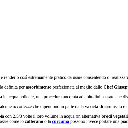
e renderlo così estremamente pratico da usare consentendo di realizzare i
la definita per
assorbimento
perfezionata al meglio dallo
Chef Giusep
ra
in acqua bollente, una procedura ancorata ad abitudini passate che di
 alcune accortezze che dipendono in parte dalla
varietà di riso
usato e i
a con 2,5/3 volte il loro volume in acqua (in alternativa
brodi vegetali
 spezie come lo
zafferano
o la
curcuma
possono invece portare una piac