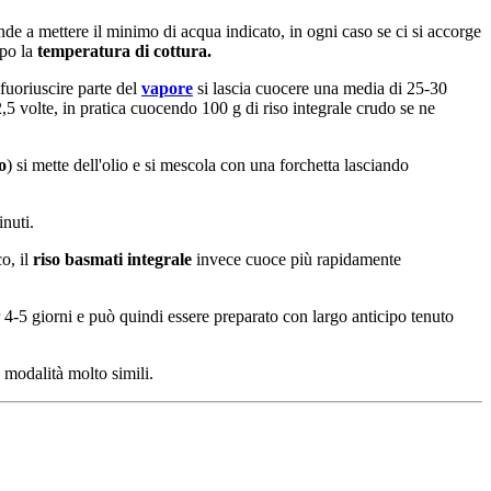
ende a mettere il minimo di acqua indicato, in ogni caso se ci si accorge
ppo la
temperatura di cottura.
 fuoriuscire parte del
vapore
si lascia cuocere una media di 25-30
 2,5 volte, in pratica cuocendo 100 g di riso integrale crudo se ne
o
) si mette dell'olio e si mescola con una forchetta lasciando
inuti.
o, il
riso basmati integrale
invece cuoce più rapidamente
r 4-5 giorni e può quindi essere preparato con largo anticipo tenuto
modalità molto simili.