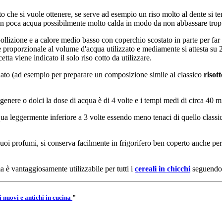
ato che si vuole ottenere, se serve ad esempio un riso molto al dente si t
 con poca acqua possibilmente molto calda in modo da non abbassare tro
bollizione e a calore medio basso con coperchio scostato in parte per far
le e proporzionale al volume d'acqua utilizzato e mediamente si attesta su
ta viene indicato il solo riso cotto da utilizzare.
anato (ad esempio per preparare un composizione simile al classico
risott
genere o dolci la dose di acqua è di 4 volte e i tempi medi di circa 40 m
a leggermente inferiore a 3 volte essendo meno tenaci di quello classic
suoi profumi, si conserva facilmente in frigorifero ben coperto anche pe
a è vantaggiosamente utilizzabile per tutti i
cereali in chicchi
seguendo 
 nuovi e antichi in cucina
"