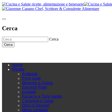
Cerca
Cerca
Cerca
Home
Ricette
Antipasti
Primi piatti
Minestre e Zuppe
Secondi Piatti
Insalate
Focacce e Torte salate
Conserve e Salse
Dolci e Dessert
Menu completi