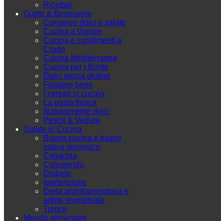
Ricettari
Gusto & Benessere
Conserve dolci e salate
Cucina a Vapore
Cucina e condimenti a
Crudo
Cucina Mediterranea
Cucina per i Bimbi
Dolci senza glutine
Friggere bene
I cereali in cucina
La pasta fresca
Naturalmente dolci
Pesce & Vedure
Salute in Cucina
Buona cucina e basso
indice glicemico
Celiachia
Colesterolo
Diabete
Ipertensione
Dieta antinfiammatoria e
artrite reumatoide
Tumori
Mondo alimentare