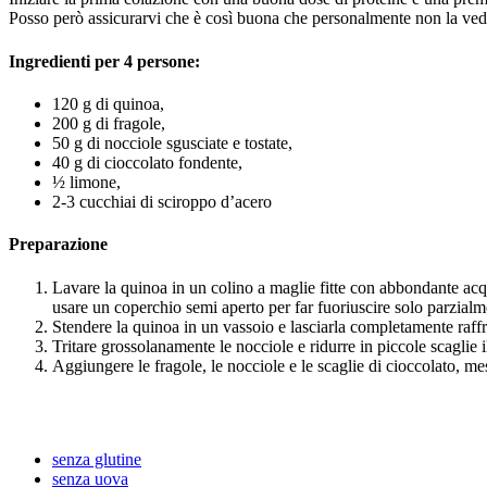
Posso però assicurarvi che è così buona che personalmente non la vedre
Ingredienti per 4 persone:
120 g di quinoa,
200 g di fragole,
50 g di nocciole sgusciate e tostate,
40 g di cioccolato fondente,
½ limone,
2-3 cucchiai di sciroppo d’acero
Preparazione
Lavare la quinoa in un colino a maglie fitte con abbondante acqu
usare un coperchio semi aperto per far fuoriuscire solo parzialm
Stendere la quinoa in un vassoio e lasciarla completamente raffred
Tritare grossolanamente le nocciole e ridurre in piccole scaglie
Aggiungere le fragole, le nocciole e le scaglie di cioccolato, mes
senza glutine
senza uova