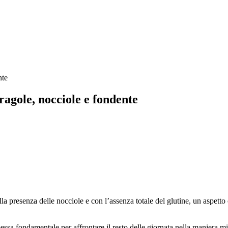
ragole, nocciole e fondente
a presenza delle nocciole e con l’assenza totale del glutine, un aspetto
ssa fondamentale per affrontare il resto delle giornata nella maniera mi