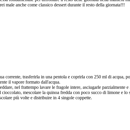
i male anche come classico dessert durante il resto della giornata!!!
a corrente, trasferirla in una pentola e coprirla con 250 ml di acqua, p
ente il vapore formato dall'acqua.
dare, nel frattempo lavare le fragole intere, asciugarle parzialmente e so
 il cioccolato, mescolare la quinoa fredda con poco succo di limone e lo 
colare più volte e distribuire in 4 singole coppette.