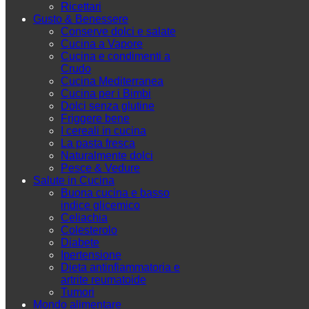
Ricettari
Gusto & Benessere
Conserve dolci e salate
Cucina a Vapore
Cucina e condimenti a
Crudo
Cucina Mediterranea
Cucina per i Bimbi
Dolci senza glutine
Friggere bene
I cereali in cucina
La pasta fresca
Naturalmente dolci
Pesce & Vedure
Salute in Cucina
Buona cucina e basso
indice glicemico
Celiachia
Colesterolo
Diabete
Ipertensione
Dieta antinfiammatoria e
artrite reumatoide
Tumori
Mondo alimentare