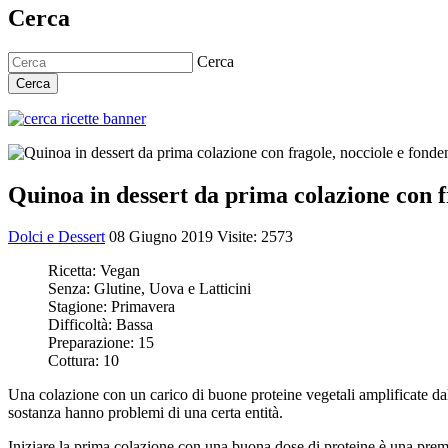
Cerca
Cerca
Cerca
Quinoa in dessert da prima colazione con f
Dolci e Dessert
08 Giugno 2019
Visite: 2573
Ricetta:
Vegan
Senza:
Glutine, Uova e Latticini
Stagione:
Primavera
Difficoltà:
Bassa
Preparazione:
15
Cottura:
10
Una colazione con un carico di buone proteine vegetali amplificate dall
sostanza hanno problemi di una certa entità.
Iniziare la prima colazione con una buona dose di proteine è una preme