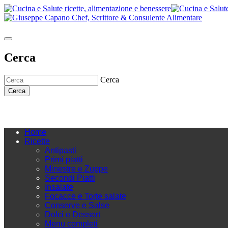
Cerca
Cerca
Cerca
Home
Ricette
Antipasti
Primi piatti
Minestre e Zuppe
Secondi Piatti
Insalate
Focacce e Torte salate
Conserve e Salse
Dolci e Dessert
Menu completi