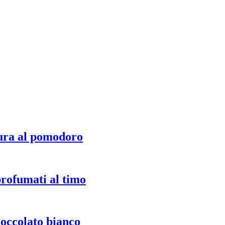
ura al pomodoro
profumati al timo
ioccolato bianco