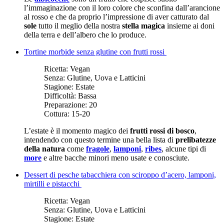
l’immaginazione con il loro colore che sconfina dall’arancione
al rosso e che da proprio l’impressione di aver catturato dal
sole
tutto il meglio della nostra
stella magica
insieme ai doni
della terra e dell’albero che lo produce.
Tortine morbide senza glutine con frutti rossi
Ricetta:
Vegan
Senza:
Glutine, Uova e Latticini
Stagione:
Estate
Difficoltà:
Bassa
Preparazione:
20
Cottura:
15-20
L’estate è il momento magico dei
frutti rossi di bosco
,
intendendo con questo termine una bella lista di
prelibatezze
della natura
come
fragole
,
lamponi
,
ribes
, alcune tipi di
more
e altre bacche minori meno usate e conosciute.
Dessert di pesche tabacchiera con sciroppo d’acero, lamponi,
mirtilli e pistacchi
Ricetta:
Vegan
Senza:
Glutine, Uova e Latticini
Stagione:
Estate