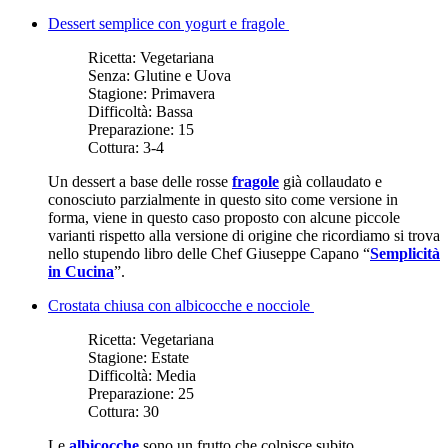
Dessert semplice con yogurt e fragole
Ricetta:
Vegetariana
Senza:
Glutine e Uova
Stagione:
Primavera
Difficoltà:
Bassa
Preparazione:
15
Cottura:
3-4
Un dessert a base delle rosse
fragole
già collaudato e
conosciuto parzialmente in questo sito come versione in
forma, viene in questo caso proposto con alcune piccole
varianti rispetto alla versione di origine che ricordiamo si trova
nello stupendo libro delle Chef Giuseppe Capano “
Semplicità
in Cucina
”.
Crostata chiusa con albicocche e nocciole
Ricetta:
Vegetariana
Stagione:
Estate
Difficoltà:
Media
Preparazione:
25
Cottura:
30
Le
albicocche
sono un frutto che colpisce subito