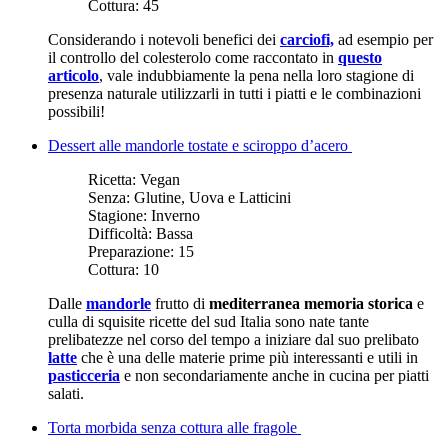
Cottura:
45
Considerando i notevoli benefici dei
carciofi,
ad esempio per
il controllo del colesterolo come raccontato in
questo
articolo
, vale indubbiamente la pena nella loro stagione di
presenza naturale utilizzarli in tutti i piatti e le combinazioni
possibili!
Dessert alle mandorle tostate e sciroppo d’acero
Ricetta:
Vegan
Senza:
Glutine, Uova e Latticini
Stagione:
Inverno
Difficoltà:
Bassa
Preparazione:
15
Cottura:
10
Dalle
mandorle
frutto di
mediterranea memoria storica
e
culla di squisite ricette del sud Italia sono nate tante
prelibatezze nel corso del tempo a iniziare dal suo prelibato
latte
che è una delle materie prime più interessanti e utili in
pasticceria
e non secondariamente anche in cucina per piatti
salati.
Torta morbida senza cottura alle fragole