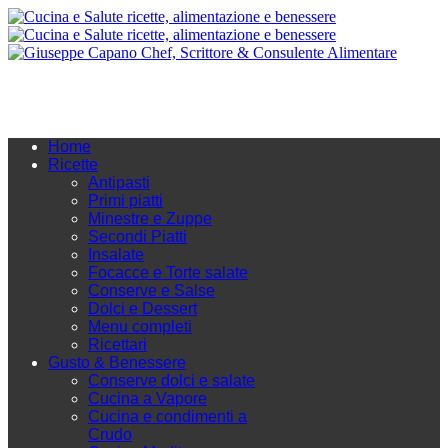
Home
Ricette
Antipasti
Primi piatti
Minestre e Zuppe
Secondi Piatti
Insalate
Focacce e Torte salate
Conserve e Salse
Dolci e Dessert
Menu completi
Ricettari
Gusto & Benessere
Conserve dolci e salate
Cucina a Vapore
Cucina e condimenti a
Crudo