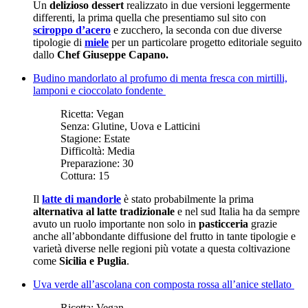
Un
delizioso dessert
realizzato in due versioni leggermente
differenti, la prima quella che presentiamo sul sito con
sciroppo d’acero
e zucchero, la seconda con due diverse
tipologie di
miele
per un particolare progetto editoriale seguito
dallo
Chef Giuseppe Capano.
Budino mandorlato al profumo di menta fresca con mirtilli,
lamponi e cioccolato fondente
Ricetta:
Vegan
Senza:
Glutine, Uova e Latticini
Stagione:
Estate
Difficoltà:
Media
Preparazione:
30
Cottura:
15
Il
latte di mandorle
è stato probabilmente la prima
alternativa al latte tradizionale
e nel sud Italia ha da sempre
avuto un ruolo importante non solo in
pasticceria
grazie
anche all’abbondante diffusione del frutto in tante tipologie e
varietà diverse nelle regioni più votate a questa coltivazione
come
Sicilia e Puglia
.
Uva verde all’ascolana con composta rossa all’anice stellato
Ricetta:
Vegan