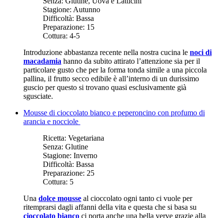
Senza:
Glutine, Uova e Latticini
Stagione:
Autunno
Difficoltà:
Bassa
Preparazione:
15
Cottura:
4-5
Introduzione abbastanza recente nella nostra cucina le
noci di
macadamia
hanno da subito attirato l’attenzione sia per il
particolare gusto che per la forma tonda simile a una piccola
pallina, il frutto secco edibile è all’interno di un durissimo
guscio per questo si trovano quasi esclusivamente già
sgusciate.
Mousse di cioccolato bianco e peperoncino con profumo di
arancia e nocciole
Ricetta:
Vegetariana
Senza:
Glutine
Stagione:
Inverno
Difficoltà:
Bassa
Preparazione:
25
Cottura:
5
Una
dolce mousse
al cioccolato ogni tanto ci vuole per
ritemprarsi dagli affanni della vita e questa che si basa su
cioccolato bianco
ci porta anche una bella verve grazie alla