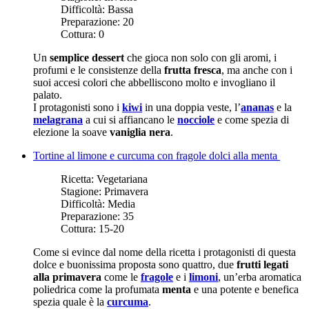
Difficoltà:
Bassa
Preparazione:
20
Cottura:
0
Un
semplice dessert
che gioca non solo con gli aromi, i
profumi e le consistenze della
frutta fresca
, ma anche con i
suoi accesi colori che abbelliscono molto e invogliano il
palato.
I protagonisti sono i
kiwi
in una doppia veste, l’
ananas
e la
melagrana
a cui si affiancano le
nocciole
e come spezia di
elezione la soave
vaniglia nera
.
Tortine al limone e curcuma con fragole dolci alla menta
Ricetta:
Vegetariana
Stagione:
Primavera
Difficoltà:
Media
Preparazione:
35
Cottura:
15-20
Come si evince dal nome della ricetta i protagonisti di questa
dolce e buonissima proposta sono quattro, due
frutti legati
alla primavera
come le
fragole
e i
limoni
, un’erba aromatica
poliedrica come la profumata
menta
e una potente e benefica
spezia quale è la
curcuma
.