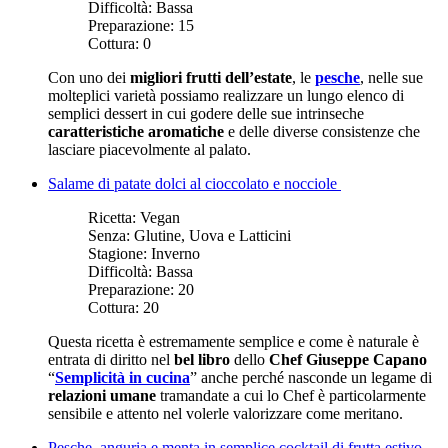
Difficoltà:
Bassa
Preparazione:
15
Cottura:
0
Con uno dei
migliori frutti dell’estate
, le
pesche
, nelle sue
molteplici varietà possiamo realizzare un lungo elenco di
semplici dessert in cui godere delle sue intrinseche
caratteristiche aromatiche
e delle diverse consistenze che
lasciare piacevolmente al palato.
Salame di patate dolci al cioccolato e nocciole
Ricetta:
Vegan
Senza:
Glutine, Uova e Latticini
Stagione:
Inverno
Difficoltà:
Bassa
Preparazione:
20
Cottura:
20
Questa ricetta è estremamente semplice e come è naturale è
entrata di diritto nel
bel libro
dello
Chef Giuseppe Capano
“
Semplicità in cucina
” anche perché nasconde un legame di
relazioni umane
tramandate a cui lo Chef è particolarmente
sensibile e attento nel volerle valorizzare come meritano.
Pesche, anguria e menta in semplice cocktail di frutta estivo