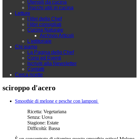
Utensili da cucina
Trucchi utili in cucina
Letture
I libri dello Chef
I libri consigliati
Cucina Naturale
Archivio Articoli
L'editoriale
Chi siamo
La Pagina dello Chef
Corsi ed Eventi
Iscriviti alla Newsletter
Contatti
Cerca ricette
sciroppo d'acero
Smoothie di melone e pesche con lamponi
Ricetta:
Vegetariana
Senza:
Uova
Stagione:
Estate
Difficoltà:
Bassa
È un concentrato di vitamine questo smoothie estivo! Melone,