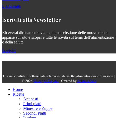
L'editoriale
Iscriviti alla Newsletter
Riceverai direttamente via mail una selezione delle nuove ricette
apparse sul sito e scoprire tutte le novità sul tema dell’alimentazione
e della salute.
Iscriviti
Cucina e Salute il settimanale telematico di ricette, alimentazione e benessere |
© 2024
Giuseppe Capano
| Created by
AchromeWeb
Home
Ricette
Antipasti
Primi piatti
Minestre e Zuppe
Secondi Piatti
Insalate