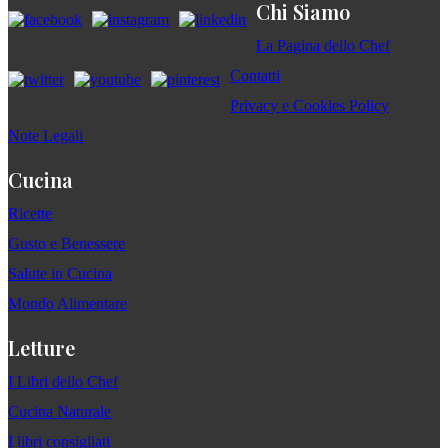
Chi Siamo
La Pagina dello Chef
Contatti
Privacy e Cookies Policy
Note Legali
Cucina
Ricette
Gusto e Benessere
Salute in Cucina
Mondo Alimentare
Letture
I Libri dello Chef
Cucina Naturale
I libri consigliati