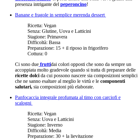
presenza intrigante del
peperoncino
!
Banane e fragole in semplice merenda dessert
Ricetta:
Vegan
Senza:
Glutine, Uova e Latticini
Stagione:
Primavera
Difficoltà:
Bassa
Preparazione:
15 + il riposo in frigorifero
Cottura:
0
Ci sono due
frutti
dai colori opposti che sono da sempre un
accoppiata molto gradevole quando si tratta di preparare delle
ricette dolci
da cui possono nascere sia composizioni semplici
che ne sanno esaltare al meglio le virtù e le
componenti
salutari,
sia composizioni più elaborate.
Panfocaccia integrale profumata al timo con carciofi e
scalogni
Ricetta:
Vegan
Senza:
Uova e Latticini
Stagione:
Inverno
Difficoltà:
Media
Preparazione:
30 + la lievitazione