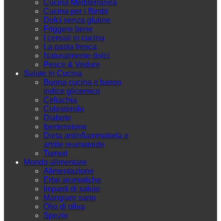
Cucina Mediterranea
Cucina per i Bimbi
Dolci senza glutine
Friggere bene
I cereali in cucina
La pasta fresca
Naturalmente dolci
Pesce & Vedure
Salute in Cucina
Buona cucina e basso
indice glicemico
Celiachia
Colesterolo
Diabete
Ipertensione
Dieta antinfiammatoria e
artrite reumatoide
Tumori
Mondo alimentare
Alimentazione
Erbe aromatiche
Impasti di salute
Mangiare sano
Olio di oliva
Spezie