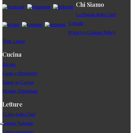
Chi Siamo
La Pagina dello Chef
Contatti
Privacy e Cookies Policy
Note Legali
Cucina
Ricette
Gusto e Benessere
Salute in Cucina
Mondo Alimentare
Letture
I Libri dello Chef
Cucina Naturale
I libri consigliati