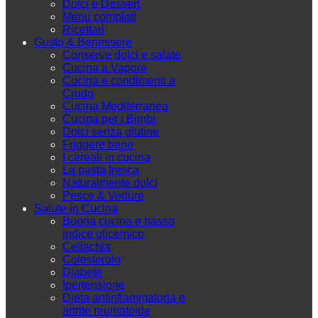
Dolci e Dessert
Menu completi
Ricettari
Gusto & Benessere
Conserve dolci e salate
Cucina a Vapore
Cucina e condimenti a
Crudo
Cucina Mediterranea
Cucina per i Bimbi
Dolci senza glutine
Friggere bene
I cereali in cucina
La pasta fresca
Naturalmente dolci
Pesce & Vedure
Salute in Cucina
Buona cucina e basso
indice glicemico
Celiachia
Colesterolo
Diabete
Ipertensione
Dieta antinfiammatoria e
artrite reumatoide