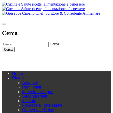
Cerca
Cerca
Cerca
Home
Ricette
Antipasti
Primi piatti
Minestre e Zuppe
Secondi Piatti
Insalate
Focacce e Torte salate
Conserve e Salse