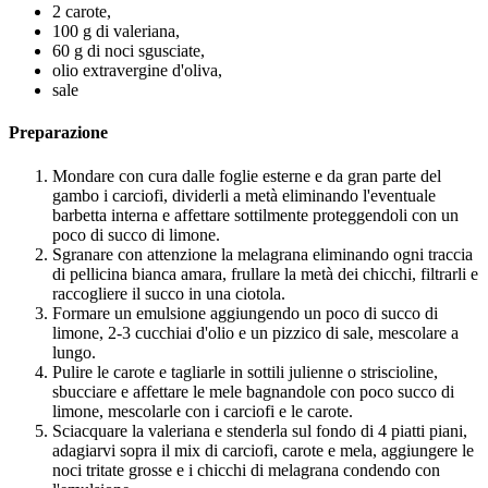
2 carote,
100 g di valeriana,
60 g di noci sgusciate,
olio extravergine d'oliva,
sale
Preparazione
Mondare con cura dalle foglie esterne e da gran parte del
gambo i carciofi, dividerli a metà eliminando l'eventuale
barbetta interna e affettare sottilmente proteggendoli con un
poco di succo di limone.
Sgranare con attenzione la melagrana eliminando ogni traccia
di pellicina bianca amara, frullare la metà dei chicchi, filtrarli e
raccogliere il succo in una ciotola.
Formare un emulsione aggiungendo un poco di succo di
limone, 2-3 cucchiai d'olio e un pizzico di sale, mescolare a
lungo.
Pulire le carote e tagliarle in sottili julienne o striscioline,
sbucciare e affettare le mele bagnandole con poco succo di
limone, mescolarle con i carciofi e le carote.
Sciacquare la valeriana e stenderla sul fondo di 4 piatti piani,
adagiarvi sopra il mix di carciofi, carote e mela, aggiungere le
noci tritate grosse e i chicchi di melagrana condendo con