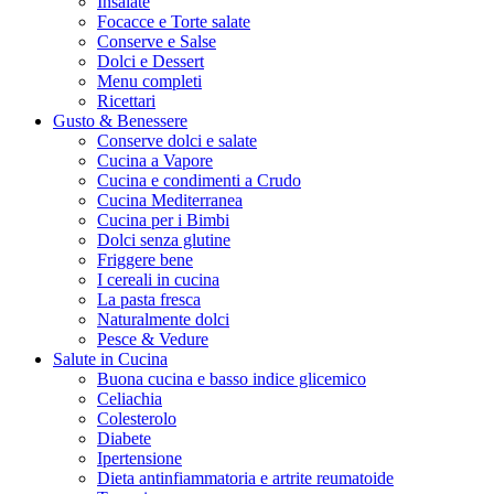
Insalate
Focacce e Torte salate
Conserve e Salse
Dolci e Dessert
Menu completi
Ricettari
Gusto & Benessere
Conserve dolci e salate
Cucina a Vapore
Cucina e condimenti a Crudo
Cucina Mediterranea
Cucina per i Bimbi
Dolci senza glutine
Friggere bene
I cereali in cucina
La pasta fresca
Naturalmente dolci
Pesce & Vedure
Salute in Cucina
Buona cucina e basso indice glicemico
Celiachia
Colesterolo
Diabete
Ipertensione
Dieta antinfiammatoria e artrite reumatoide