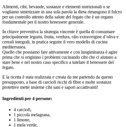
Alimenti, cibi, bevande, sostanze e elementi nutrizionali o se
vogliamo sintetizzare in una sola parola la dieta rimangono il fulcro
per un controllo attento della salute del fegato che è un organo
fondamentale per il nostro benessere generale.
In chiave preventiva la strategia vincente è quella di consumare
principalmente legumi, frutta, verdura, olio extravergine d’oliva e
cereali integrali, in pratica seguire il vero modello di cucina
mediterranea.
Quello che possiamo fare attivamente e con lungimiranza è agire
prima che si originino i problemi cucinando cibi che ci aiutano a
stare bene e nel nostro caso specifico a tutelare il benessere del
fegato.
E la ricetta è stata realizzata e creata da me partendo da questo
presupposto, a base di carciofi ricchi di fibre e molte sostanze
protettive mette insieme cibi sani e sapori accattivanti!
Ingredienti per 4 persone:
4 carciofi,
1 piccola melagrana,
1 limone,
1 mela verde,