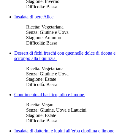
Stagione:
Inverno
Difficoltà:
Bassa
Insalata di pere Alice
Ricetta:
Vegetariana
Senza:
Glutine e Uova
Stagione:
Autunno
Difficoltà:
Bassa
Dessert di fichi freschi con quennelle dolce di ricotta e
sciroppo alla liquirizia
Ricetta:
Vegetariana
Senza:
Glutine e Uova
Stagione:
Estate
Difficoltà:
Bassa
Condimento al basilico, olio e limone
Ricetta:
Vegan
Senza:
Glutine, Uova e Latticini
Stagione:
Estate
Difficoltà:
Bassa
Insalata di datterini e lupini all’erba cipollina e limone