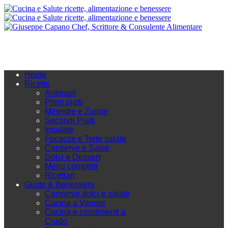
Home
Ricette
Antipasti
Primi piatti
Minestre e Zuppe
Secondi Piatti
Insalate
Focacce e Torte salate
Conserve e Salse
Dolci e Dessert
Menu completi
Ricettari
Gusto & Benessere
Conserve dolci e salate
Cucina a Vapore
Cucina e condimenti a
Crudo