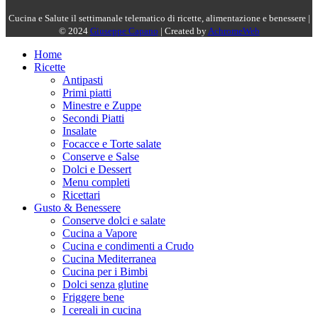
Cucina e Salute il settimanale telematico di ricette, alimentazione e benessere |
© 2024
Giuseppe Capano
| Created by
AchromeWeb
Home
Ricette
Antipasti
Primi piatti
Minestre e Zuppe
Secondi Piatti
Insalate
Focacce e Torte salate
Conserve e Salse
Dolci e Dessert
Menu completi
Ricettari
Gusto & Benessere
Conserve dolci e salate
Cucina a Vapore
Cucina e condimenti a Crudo
Cucina Mediterranea
Cucina per i Bimbi
Dolci senza glutine
Friggere bene
I cereali in cucina