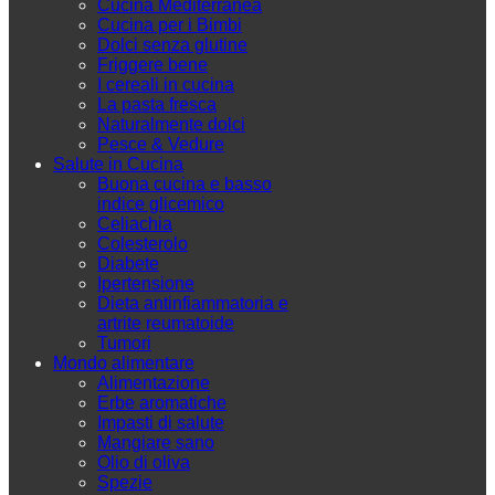
Cucina Mediterranea
Cucina per i Bimbi
Dolci senza glutine
Friggere bene
I cereali in cucina
La pasta fresca
Naturalmente dolci
Pesce & Vedure
Salute in Cucina
Buona cucina e basso
indice glicemico
Celiachia
Colesterolo
Diabete
Ipertensione
Dieta antinfiammatoria e
artrite reumatoide
Tumori
Mondo alimentare
Alimentazione
Erbe aromatiche
Impasti di salute
Mangiare sano
Olio di oliva
Spezie