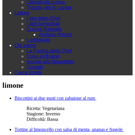
Utensili da cucina
Trucchi utili in cucina
Letture
I libri dello Chef
I libri consigliati
Cucina Naturale
Archivio Articoli
L'editoriale
Chi siamo
La Pagina dello Chef
Corsi ed Eventi
Iscriviti alla Newsletter
Contatti
Cerca ricette
limone
Biscottini ai due gusti con zabaione al rum
Ricetta:
Vegetariana
Stagione:
Inverno
Difficoltà:
Bassa
Tortine al limoncello con salsa di menta, ananas e fragole