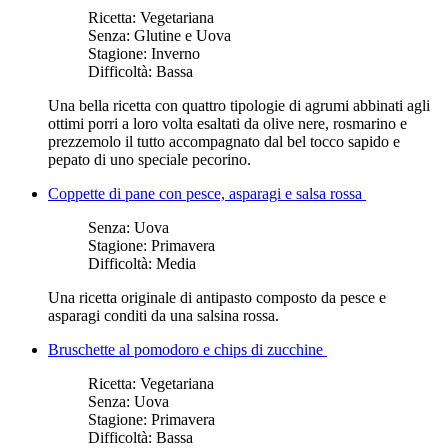
Ricetta:
Vegetariana
Senza:
Glutine e Uova
Stagione:
Inverno
Difficoltà:
Bassa
Una bella ricetta con quattro tipologie di agrumi abbinati agli
ottimi porri a loro volta esaltati da olive nere, rosmarino e
prezzemolo il tutto accompagnato dal bel tocco sapido e
pepato di uno speciale pecorino.
Coppette di pane con pesce, asparagi e salsa rossa
Senza:
Uova
Stagione:
Primavera
Difficoltà:
Media
​Una ricetta originale di antipasto ​composto da pesce e
asparagi conditi da una salsina rossa.
Bruschette al pomodoro e chips di zucchine
Ricetta:
Vegetariana
Senza:
Uova
Stagione:
Primavera
Difficoltà:
Bassa