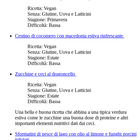
Ricetta:
Vegan
Senza:
Glutine, Uova e Latticini
Stagione:
Primavera
Difficoltà:
Bassa
Cestino di cocomero con macedonia estiva rinfrescante
Ricetta:
Vegan
Senza:
Glutine, Uova e Latticini
Stagione:
Estate
Difficoltà:
Bassa
Zucchine e ceci al dragoncello
Ricetta:
Vegan
Senza:
Glutine, Uova e Latticini
Stagione:
Estate
Difficoltà:
Bassa
Una bella e buona ricetta che abbina a una tipica verdura
estiva come le zucchine una buona dose di proteine e altri
importanti elementi nutritivi dati dai ceci.
Sformatini di pesce di lago con olio al limone e funghi porcini
trifolati