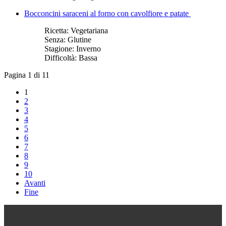
Bocconcini saraceni al forno con cavolfiore e patate
Ricetta:
Vegetariana
Senza:
Glutine
Stagione:
Inverno
Difficoltà:
Bassa
Pagina 1 di 11
1
2
3
4
5
6
7
8
9
10
Avanti
Fine