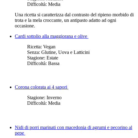
Difficoltà:
Media
Una ricetta si caratterizza dal contrasto del ripieno morbido di
trota e la mela croccante, un antipasto adatto ad ogni
occasione.
Cardi sottolio alla maggiorana e olive
Ricetta:
Vegan
Senza:
Glutine, Uova e Latticini
Stagione:
Estate
Difficoltà:
Bassa
Corona colorata ai 4 sapori
Stagione:
Inverno
Difficoltà:
Media
Nidi di porri marinati con macedonia di agrumi e pecorino al
pepe