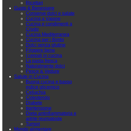
Ricettari
Gusto & Benessere
Conserve dolci e salate
Cucina a Vapore
Cucina e condimenti a
Crudo
Cucina Mediterranea
Cucina per i Bimbi
Dolci senza glutine
Friggere bene
I cereali in cucina
La pasta fresca
Naturalmente dolci
Pesce & Vedure
Salute in Cucina
Buona cucina e basso
indice glicemico
Celiachia
Colesterolo
Diabete
Ipertensione
Dieta antinfiammatoria e
artrite reumatoide
Tumori
Mondo alimentare