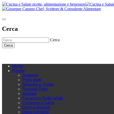
Cerca
Cerca
Cerca
Home
Ricette
Antipasti
Primi piatti
Minestre e Zuppe
Secondi Piatti
Insalate
Focacce e Torte salate
Conserve e Salse
Dolci e Dessert
Menu completi