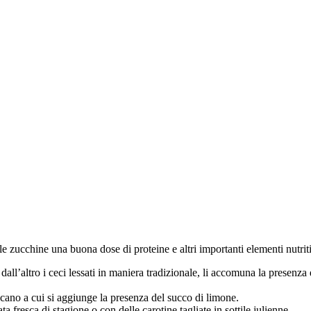
e zucchine una buona dose di proteine e altri importanti elementi nutritiv
dall’altro i ceci lessati in maniera tradizionale, li accomuna la presenz
cano a cui si aggiunge la presenza del succo di limone.
 fresca di stagione o con delle carotine tagliate in sottile julienne.