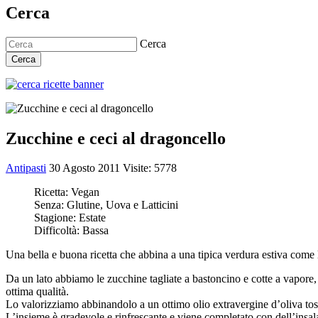
Cerca
Cerca
Cerca
Zucchine e ceci al dragoncello
Antipasti
30 Agosto 2011
Visite: 5778
Ricetta:
Vegan
Senza:
Glutine, Uova e Latticini
Stagione:
Estate
Difficoltà:
Bassa
Una bella e buona ricetta che abbina a una tipica verdura estiva come l
Da un lato abbiamo le zucchine tagliate a bastoncino e cotte a vapore, 
ottima qualità.
Lo valorizziamo abbinandolo a un ottimo olio extravergine d’oliva tos
L’insieme è gradevole e rinfrescante e viene completato con dell’insalata