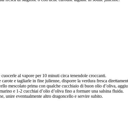
e cuocerle al vapore per 10 minuti circa tenendole croccanti.
e carote e tagliarle in fine julienne, disporre la verdura fresca direttament
cello mescolato prima con qualche cucchiaio di buon olio d’oliva, aggiu
arino e 1-2 cucchiai d’olio d’oliva fino a formare una salsina fluida.
mone, unire eventualmente altro dragoncello e servire subito.