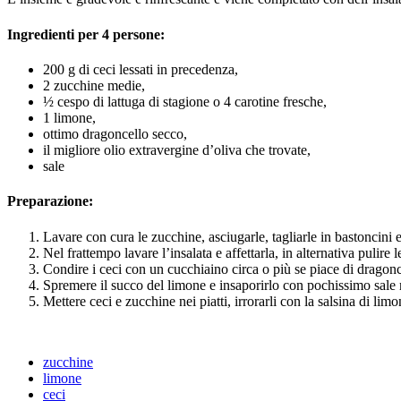
Ingredienti per 4 persone:
200 g di ceci lessati in precedenza,
2 zucchine medie,
½ cespo di lattuga di stagione o 4 carotine fresche,
1 limone,
ottimo dragoncello secco,
il migliore olio extravergine d’oliva che trovate,
sale
Preparazione:
Lavare con cura le zucchine, asciugarle, tagliarle in bastoncini 
Nel frattempo lavare l’insalata e affettarla, in alternativa pulire l
Condire i ceci con un cucchiaino circa o più se piace di dragon
Spremere il succo del limone e insaporirlo con pochissimo sale m
Mettere ceci e zucchine nei piatti, irrorarli con la salsina di li
zucchine
limone
ceci