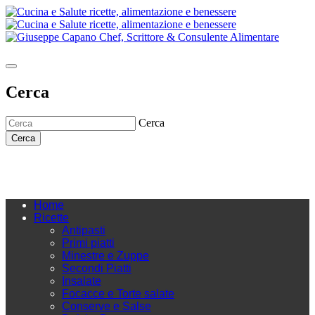
Cerca
Cerca
Cerca
Home
Ricette
Antipasti
Primi piatti
Minestre e Zuppe
Secondi Piatti
Insalate
Focacce e Torte salate
Conserve e Salse