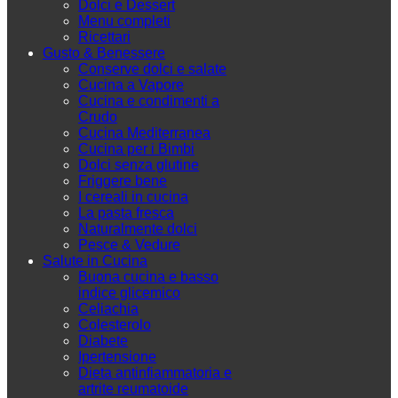
Dolci e Dessert
Menu completi
Ricettari
Gusto & Benessere
Conserve dolci e salate
Cucina a Vapore
Cucina e condimenti a
Crudo
Cucina Mediterranea
Cucina per i Bimbi
Dolci senza glutine
Friggere bene
I cereali in cucina
La pasta fresca
Naturalmente dolci
Pesce & Vedure
Salute in Cucina
Buona cucina e basso
indice glicemico
Celiachia
Colesterolo
Diabete
Ipertensione
Dieta antinfiammatoria e
artrite reumatoide