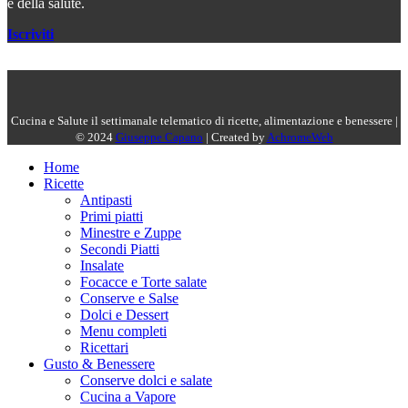
e della salute.
Iscriviti
Cucina e Salute il settimanale telematico di ricette, alimentazione e benessere |
© 2024
Giuseppe Capano
| Created by
AchromeWeb
Home
Ricette
Antipasti
Primi piatti
Minestre e Zuppe
Secondi Piatti
Insalate
Focacce e Torte salate
Conserve e Salse
Dolci e Dessert
Menu completi
Ricettari
Gusto & Benessere
Conserve dolci e salate
Cucina a Vapore