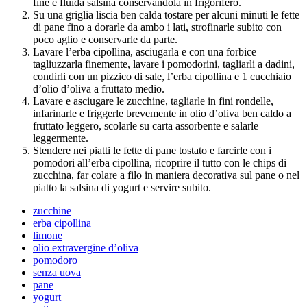
fine e fluida salsina conservandola in frigorifero.
Su una griglia liscia ben calda tostare per alcuni minuti le fette
di pane fino a dorarle da ambo i lati, strofinarle subito con
poco aglio e conservarle da parte.
Lavare l’erba cipollina, asciugarla e con una forbice
tagliuzzarla finemente, lavare i pomodorini, tagliarli a dadini,
condirli con un pizzico di sale, l’erba cipollina e 1 cucchiaio
d’olio d’oliva a fruttato medio.
Lavare e asciugare le zucchine, tagliarle in fini rondelle,
infarinarle e friggerle brevemente in olio d’oliva ben caldo a
fruttato leggero, scolarle su carta assorbente e salarle
leggermente.
Stendere nei piatti le fette di pane tostato e farcirle con i
pomodori all’erba cipollina, ricoprire il tutto con le chips di
zucchina, far colare a filo in maniera decorativa sul pane o nel
piatto la salsina di yogurt e servire subito.
zucchine
erba cipollina
limone
olio extravergine d’oliva
pomodoro
senza uova
pane
yogurt