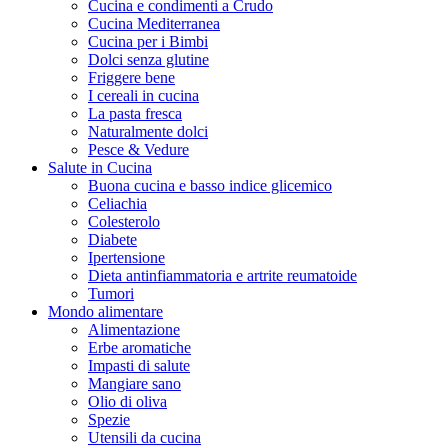
Cucina e condimenti a Crudo
Cucina Mediterranea
Cucina per i Bimbi
Dolci senza glutine
Friggere bene
I cereali in cucina
La pasta fresca
Naturalmente dolci
Pesce & Vedure
Salute in Cucina
Buona cucina e basso indice glicemico
Celiachia
Colesterolo
Diabete
Ipertensione
Dieta antinfiammatoria e artrite reumatoide
Tumori
Mondo alimentare
Alimentazione
Erbe aromatiche
Impasti di salute
Mangiare sano
Olio di oliva
Spezie
Utensili da cucina