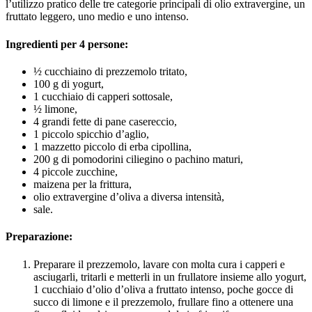
l’utilizzo pratico delle tre categorie principali di olio extravergine, un
fruttato leggero, uno medio e uno intenso.
Ingredienti per 4 persone:
½ cucchiaino di prezzemolo tritato,
100 g di yogurt,
1 cucchiaio di capperi sottosale,
½ limone,
4 grandi fette di pane casereccio,
1 piccolo spicchio d’aglio,
1 mazzetto piccolo di erba cipollina,
200 g di pomodorini ciliegino o pachino maturi,
4 piccole zucchine,
maizena per la frittura,
olio extravergine d’oliva a diversa intensità,
sale.
Preparazione:
Preparare il prezzemolo, lavare con molta cura i capperi e
asciugarli, tritarli e metterli in un frullatore insieme allo yogurt,
1 cucchiaio d’olio d’oliva a fruttato intenso, poche gocce di
succo di limone e il prezzemolo, frullare fino a ottenere una