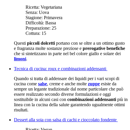
Ricetta:
Vegetariana
Senza:
Uova
Stagione:
Primavera
Difficoltà:
Bassa
Preparazione:
25
Cottura:
15
Questi
piccoli dolcetti
portano con se oltre a un ottimo gusto
e fragranza molte sostanze preziose e
prerogative benefiche
che si sintetizzano in parte nel bel colore giallo e solare dei
limoni
.
Tecnica di cucina: roux e combinazioni addensanti
Quando si tratta di addensare dei liquidi per i vari scopi di
cucina come
salse
, creme e anche molte
zuppe
esiste da
sempre un legante tradizionale dal nome particolare che può
essere realizzato secondo diverse formulazioni e oggi
sostituibile in alcuni casi con
combinazioni addensanti
più in
linea con la cucina della salute garantendo ugualmente ottimi
risultati.
Dessert alla soia con salsa di cachi e cioccolato fondente
Ricetta:
Vegan