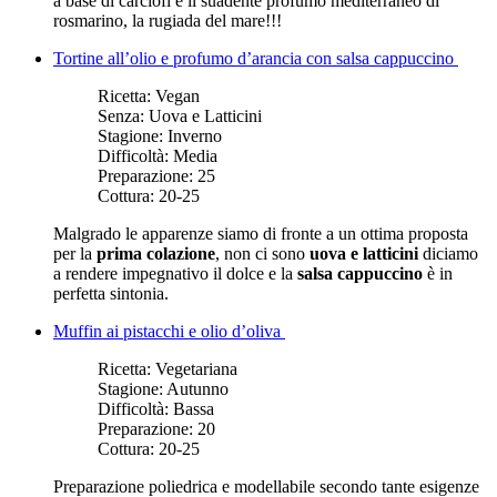
a base di carciofi e il suadente profumo mediterraneo di
rosmarino, la rugiada del mare!!!
Tortine all’olio e profumo d’arancia con salsa cappuccino
Ricetta:
Vegan
Senza:
Uova e Latticini
Stagione:
Inverno
Difficoltà:
Media
Preparazione:
25
Cottura:
20-25
Malgrado le apparenze siamo di fronte a un ottima proposta
per la
prima colazione
, non ci sono
uova e latticini
diciamo
a rendere impegnativo il dolce e la
salsa cappuccino
è in
perfetta sintonia.
Muffin ai pistacchi e olio d’oliva
Ricetta:
Vegetariana
Stagione:
Autunno
Difficoltà:
Bassa
Preparazione:
20
Cottura:
20-25
Preparazione poliedrica e modellabile secondo tante esigenze