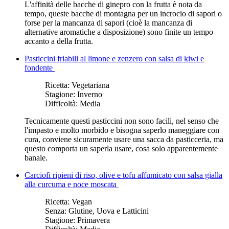
L'affinità delle bacche di ginepro con la frutta è nota da
tempo, queste bacche di montagna per un incrocio di sapori o
forse per la mancanza di sapori (cioè la mancanza di
alternative aromatiche a disposizione) sono finite un tempo
accanto a della frutta.
Pasticcini friabili al limone e zenzero con salsa di kiwi e
fondente
Ricetta:
Vegetariana
Stagione:
Inverno
Difficoltà:
Media
Tecnicamente questi pasticcini non sono facili, nel senso che
l'impasto e molto morbido e bisogna saperlo maneggiare con
cura, conviene sicuramente usare una sacca da pasticceria, ma
questo comporta un saperla usare, cosa solo apparentemente
banale.
Carciofi ripieni di riso, olive e tofu affumicato con salsa gialla
alla curcuma e noce moscata
Ricetta:
Vegan
Senza:
Glutine, Uova e Latticini
Stagione:
Primavera