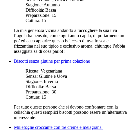
Stagione:
Autunno
Difficoltà:
Bassa
Preparazione:
15
Cottura:
15
La mia generosa vicina andando a raccogliere la sua uva
fragola ha pensato, come ogni anno capita, di portarmene un
po’ ed ecco apparire questo bel cesto di uva fresca e
frizzantina nel suo tipico e esclusivo aroma, chiunque l’abbia
assaggiata sa di cosa parlo!!
Biscotti senza glutine per prima colazione
Ricetta:
Vegetariana
Senza:
Glutine e Uova
Stagione:
Inverno
Difficoltà:
Bassa
Preparazione:
30
Cottura:
15
Per tutte queste persone che si devono confrontare con la
celiachia questi semplici biscotti possono essere un’alternativa
interessante!
Millefoglie croccante con tre creme e melagrana