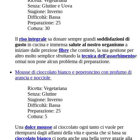
Ricetta:
Vegetariana
Senza:
Glutine e Uova
Stagione:
Inverno
Difficoltà:
Bassa
Preparazione:
25
Cottura:
30
Il
riso integrale
sa donare sempre grandi
soddisfazioni di
gusto
in cucina e immensa
salute al nostro organismo
a
iniziare dalle preziose
fibre
che contiene, la sua gestione per
altro molto semplice sfruttando la
tecnica dell’assorbimento
e
ormai non pone alcun problema di preparazione.
Mousse di cioccolato bianco e peperoncino con profumo di
arancia e nocciole
Ricetta:
Vegetariana
Senza:
Glutine
Stagione:
Inverno
Difficoltà:
Bassa
Preparazione:
25
Cottura:
5
Una
dolce mousse
al cioccolato ogni tanto ci vuole per
ritemprarsi dagli affanni della vita e questa che si basa su
cioccolato bianco
ci porta anche una bella verve grazie alla