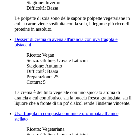
Stagione:
Inverno
Difficoltà:
Bassa
Le polpette di soia sono delle saporite polpette vegetariane in
cui la carne viene sostituita con la soia, il legume più ricco di
proteine in assoluto.
Dessert di crema di avena all'arancia con uva fragola e
pistacchi
Ricetta:
Vegan
Senza:
Glutine, Uova e Latticini
Stagione:
Autunno
Difficoltà:
Bassa
Preparazione:
25
Cottura:
5
La crema è del tutto vegetale con uno spiccato aroma di
arancia a cui contribuisce sia la buccia fresca grattugiata, sia il
liquore che a fronte di un po' d'alcol rende l'insieme vincente.
Uva fragola in composta con miele profumata all’anice
stellato
Ricetta:
Vegetariana
Senza:
Glutine, Uova e Latticini