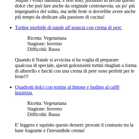
Stupite i vostri bambini, e non solo, portando in tavola questo
dolce che può fare anche da originale centrotavola, un po' più
impegnativo del solito, ma nelle feste si dovrebbe avere anche
più tempo da dedicare alla passione di cucina!
Tortine morbide di natale all’arancia con crema di pere
Ricetta:
Vegetariana
Stagione:
Inverno
Difficoltà:
Bassa
Quando il Natale si avvicina si ha voglia di preparare
qualcosa di speciale, questi golosissimi tortini ritagliati a forma
di alberello e farciti con una crema di pere sono perfetti per le
feste!!!
Quadrotti dolci con tortine al limone e budino al caffè
liquirizia
Ricetta:
Vegetariana
Stagione:
Inverno
Difficoltà:
Bassa
E' leggero e squisito questo dessert: provate il contrasto tra la
base fragrante e l'irresistibile crema!