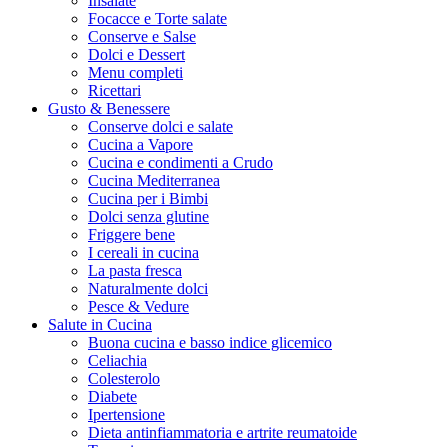
Insalate
Focacce e Torte salate
Conserve e Salse
Dolci e Dessert
Menu completi
Ricettari
Gusto & Benessere
Conserve dolci e salate
Cucina a Vapore
Cucina e condimenti a Crudo
Cucina Mediterranea
Cucina per i Bimbi
Dolci senza glutine
Friggere bene
I cereali in cucina
La pasta fresca
Naturalmente dolci
Pesce & Vedure
Salute in Cucina
Buona cucina e basso indice glicemico
Celiachia
Colesterolo
Diabete
Ipertensione
Dieta antinfiammatoria e artrite reumatoide