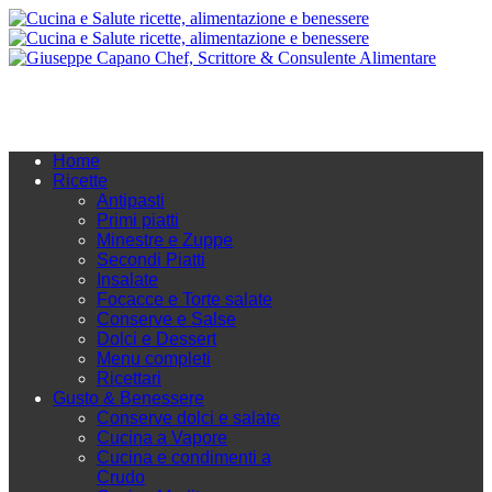
Home
Ricette
Antipasti
Primi piatti
Minestre e Zuppe
Secondi Piatti
Insalate
Focacce e Torte salate
Conserve e Salse
Dolci e Dessert
Menu completi
Ricettari
Gusto & Benessere
Conserve dolci e salate
Cucina a Vapore
Cucina e condimenti a
Crudo