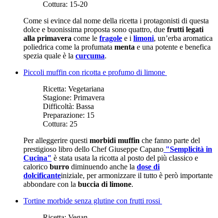
Cottura:
15-20
Come si evince dal nome della ricetta i protagonisti di questa
dolce e buonissima proposta sono quattro, due
frutti legati
alla primavera
come le
fragole
e i
limoni
, un’erba aromatica
poliedrica come la profumata
menta
e una potente e benefica
spezia quale è la
curcuma
.
Piccoli muffin con ricotta e profumo di limone
Ricetta:
Vegetariana
Stagione:
Primavera
Difficoltà:
Bassa
Preparazione:
15
Cottura:
25
Per alleggerire questi
morbidi muffin
che fanno parte del
prestigioso libro dello Chef Giuseppe Capano
"Semplicità in
Cucina"
è stata usata la ricotta al posto del più classico e
calorico
burro
diminuendo anche la
dose di
dolcificante
iniziale, per armonizzare il tutto è però importante
abbondare con la
buccia di limone
.
Tortine morbide senza glutine con frutti rossi
Ricetta:
Vegan