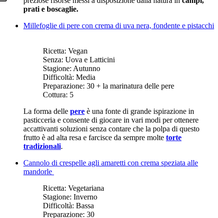
preziose risorse messi a disposizione dalla natura in
campi,
prati e boscaglie.
Millefoglie di pere con crema di uva nera, fondente e pistacchi
Ricetta:
Vegan
Senza:
Uova e Latticini
Stagione:
Autunno
Difficoltà:
Media
Preparazione:
30 + la marinatura delle pere
Cottura:
5
La forma delle
pere
è una fonte di grande ispirazione in
pasticceria e consente di giocare in vari modi per ottenere
accattivanti soluzioni senza contare che la polpa di questo
frutto è ad alta resa e farcisce da sempre molte
torte
tradizionali
.
Cannolo di crespelle agli amaretti con crema speziata alle
mandorle
Ricetta:
Vegetariana
Stagione:
Inverno
Difficoltà:
Bassa
Preparazione:
30