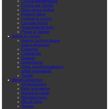
Cucina Mediterranea
Cucina per i Bimbi
Dolci senza glutine
Friggere bene
I cereali in cucina
La pasta fresca
Naturalmente dolci
Pesce & Vedure
Salute in Cucina
Buona cucina e basso
indice glicemico
Celiachia
Colesterolo
Diabete
Ipertensione
Dieta antinfiammatoria e
artrite reumatoide
Tumori
Mondo alimentare
Alimentazione
Erbe aromatiche
Impasti di salute
Mangiare sano
Olio di oliva
Spezie