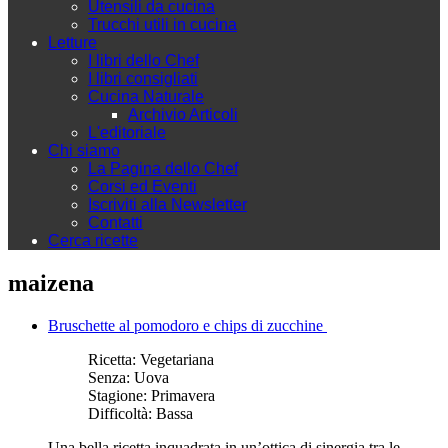
Utensili da cucina
Trucchi utili in cucina
Letture
I libri dello Chef
I libri consigliati
Cucina Naturale
Archivio Articoli
L'editoriale
Chi siamo
La Pagina dello Chef
Corsi ed Eventi
Iscriviti alla Newsletter
Contatti
Cerca ricette
maizena
Bruschette al pomodoro e chips di zucchine
Ricetta:
Vegetariana
Senza:
Uova
Stagione:
Primavera
Difficoltà:
Bassa
Una bella ricetta inquadrata in un’ottica di sinergia tra le