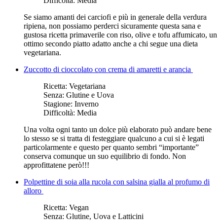
Difficoltà:
Media
Se siamo amanti dei carciofi e più in generale della verdura
ripiena, non possiamo perderci sicuramente questa sana e
gustosa ricetta primaverile con riso, olive e tofu affumicato, un
ottimo secondo piatto adatto anche a chi segue una dieta
vegetariana.
Zuccotto di cioccolato con crema di amaretti e arancia
Ricetta:
Vegetariana
Senza:
Glutine e Uova
Stagione:
Inverno
Difficoltà:
Media
Una volta ogni tanto un dolce più elaborato può andare bene
lo stesso se si tratta di festeggiare qualcuno a cui si è legati
particolarmente e questo per quanto sembri “importante”
conserva comunque un suo equilibrio di fondo. Non
approfittatene però!!!
Polpettine di soia alla rucola con salsina gialla al profumo di
alloro
Ricetta:
Vegan
Senza:
Glutine, Uova e Latticini