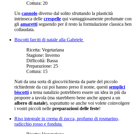
Cottura:
20
Un
cannolo
diverso dal solito sfruttando la plasticità
intrinseca delle
crespelle
qui vantaggiosamente profumate con
gli
amaretti
seguendo per il resto la formulazione classica ben
collaudata.
Biscotti farciti di natale alla Gabriele
Ricetta:
Vegetariana
Stagione:
Inverno
Difficoltà:
Bassa
Preparazione:
25
Cottura:
15
Nati da una sorta di gioco/richiesta da parte del piccolo
richiedente da cui poi hanno preso il nome, questi
semplici
biscotti
a tema natalizio potrebbero essere un idea in più da
proporre a tavola (ma starebbero bene anche appesi a un
albero di natale
), soprattutto se anche voi volete coinvolgere
i vostri piccoli nelle
preparazioni delle feste
!
Riso integrale in crema di zucca, profumo di rosmarino,
radicchio rosso e fonduta