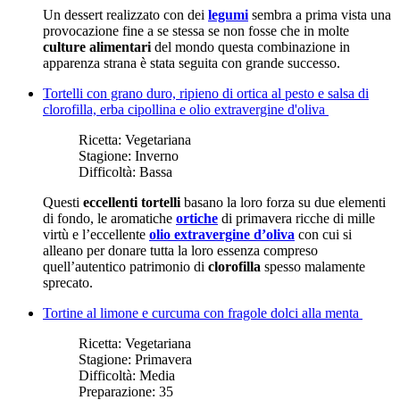
Un dessert realizzato con dei
legumi
sembra a prima vista una
provocazione fine a se stessa se non fosse che in molte
culture alimentari
del mondo questa combinazione in
apparenza strana è stata seguita con grande successo.
Tortelli con grano duro, ripieno di ortica al pesto e salsa di
clorofilla, erba cipollina e olio extravergine d'oliva
Ricetta:
Vegetariana
Stagione:
Inverno
Difficoltà:
Bassa
Questi
eccellenti tortelli
basano la loro forza su due elementi
di fondo, le aromatiche
ortiche
di primavera ricche di mille
virtù e l’eccellente
olio extravergine d’oliva
con cui si
alleano per donare tutta la loro essenza compreso
quell’autentico patrimonio di
clorofilla
spesso malamente
sprecato.
Tortine al limone e curcuma con fragole dolci alla menta
Ricetta:
Vegetariana
Stagione:
Primavera
Difficoltà:
Media
Preparazione:
35