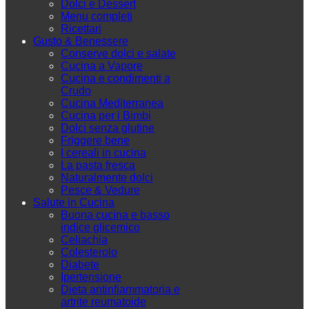
Dolci e Dessert
Menu completi
Ricettari
Gusto & Benessere
Conserve dolci e salate
Cucina a Vapore
Cucina e condimenti a
Crudo
Cucina Mediterranea
Cucina per i Bimbi
Dolci senza glutine
Friggere bene
I cereali in cucina
La pasta fresca
Naturalmente dolci
Pesce & Vedure
Salute in Cucina
Buona cucina e basso
indice glicemico
Celiachia
Colesterolo
Diabete
Ipertensione
Dieta antinfiammatoria e
artrite reumatoide