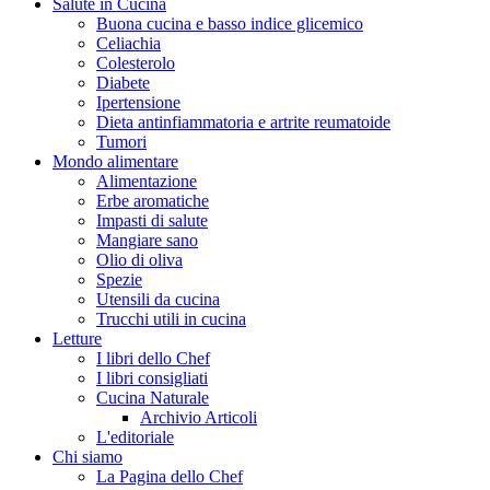
Salute in Cucina
Buona cucina e basso indice glicemico
Celiachia
Colesterolo
Diabete
Ipertensione
Dieta antinfiammatoria e artrite reumatoide
Tumori
Mondo alimentare
Alimentazione
Erbe aromatiche
Impasti di salute
Mangiare sano
Olio di oliva
Spezie
Utensili da cucina
Trucchi utili in cucina
Letture
I libri dello Chef
I libri consigliati
Cucina Naturale
Archivio Articoli
L'editoriale
Chi siamo
La Pagina dello Chef