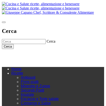
Cerca
Cerca
Cerca
Home
Ricette
Antipasti
Primi piatti
Minestre e Zuppe
Secondi Piatti
Insalate
Focacce e Torte salate
Conserve e Salse