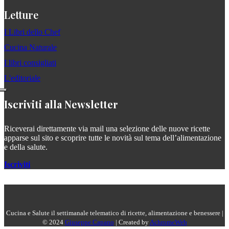
Letture
I Libri dello Chef
Cucina Naturale
I libri consigliati
L'editoriale
Iscriviti alla Newsletter
Riceverai direttamente via mail una selezione delle nuove ricette
apparse sul sito e scoprire tutte le novità sul tema dell’alimentazione
e della salute.
Iscriviti
Cucina e Salute il settimanale telematico di ricette, alimentazione e benessere |
© 2024
Giuseppe Capano
| Created by
AchromeWeb