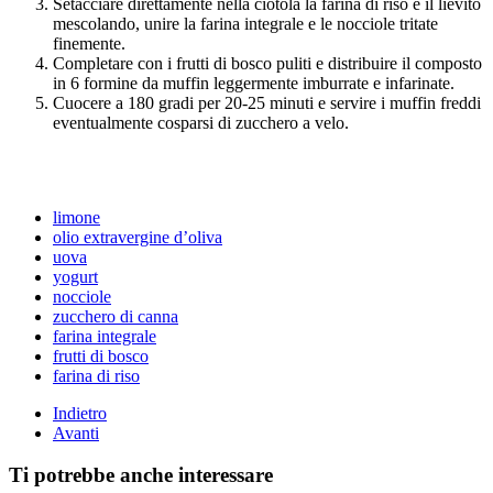
Setacciare direttamente nella ciotola la farina di riso e il lievito
mescolando, unire la farina integrale e le nocciole tritate
finemente.
Completare con i frutti di bosco puliti e distribuire il composto
in 6 formine da muffin leggermente imburrate e infarinate.
Cuocere a 180 gradi per 20-25 minuti e servire i muffin freddi
eventualmente cosparsi di zucchero a velo.
limone
olio extravergine d’oliva
uova
yogurt
nocciole
zucchero di canna
farina integrale
frutti di bosco
farina di riso
Indietro
Avanti
Ti potrebbe anche interessare