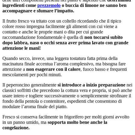
ingredienti come
prezzemolo
o buccia di limone ne sanno ben
accompagnare e sfumare l’impatto.
Il frutto fresco va tritato con un coltello ricordando che il tipico
colore rosso impregna facilmente gli alimenti con cui viene a
contatto e anche le proprie mani o dita per cui grande
raccomandazione fondamentale è quella di
non toccarsi subito
dopo labbra, naso o occhi senza aver prima lavato con grande
attenzione le mani!
Quando secco, invece, una leggera tostatura fatta prima della
macinatura finale accentua l’aroma complessivo, ma bisogna fare
attenzione a
non esagerare con il calore
, fuoco basso e frequenti
mescolamenti per pochi minuti.
Il peperoncino generalmente
si introduce a inizio preparazione
nei
classici soffritti che precedono la cottura vera e propria, si può anche
usare intero e togliere successivamente o semplicemente strofinare il
fondo della pentola o contenitore, espedienti che consentono di
modulare l’aroma finale del piatto.
Fresco si conserva facilmente in frigorifero per molti giorni avvolto
in un panno umido, ma
sopporta molto bene anche la
congelazione.