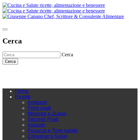
Cerca
Cerca
Cerca
Home
Ricette
Antipasti
Primi piatti
Minestre e Zuppe
Secondi Piatti
Insalate
Focacce e Torte salate
Conserve e Salse