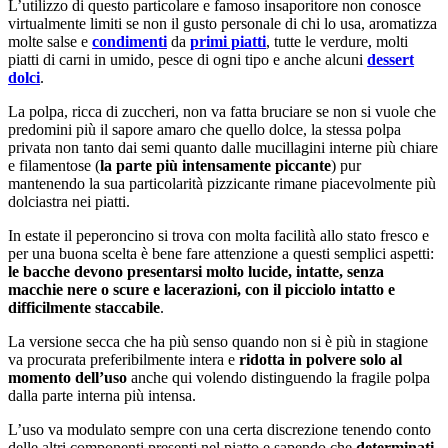
L’utilizzo di questo particolare e famoso insaporitore non conosce
virtualmente limiti se non il gusto personale di chi lo usa, aromatizza
molte salse e
condimenti
da
primi piatti
, tutte le verdure, molti
piatti di carni in umido, pesce di ogni tipo e anche alcuni
dessert
dolci
.
La polpa, ricca di zuccheri, non va fatta bruciare se non si vuole che
predomini più il sapore amaro che quello dolce, la stessa polpa
privata non tanto dai semi quanto dalle mucillagini interne più chiare
e filamentose (
la parte più intensamente piccante
) pur
mantenendo la sua particolarità pizzicante rimane piacevolmente più
dolciastra nei piatti.
In estate il peperoncino si trova con molta facilità allo stato fresco e
per una buona scelta è bene fare attenzione a questi semplici aspetti:
le bacche devono presentarsi molto lucide, intatte, senza
macchie nere o scure e lacerazioni, con il picciolo intatto e
difficilmente staccabile
.
La versione secca che ha più senso quando non si è più in stagione
va procurata preferibilmente intera e
ridotta in polvere solo al
momento dell’uso
anche qui volendo distinguendo la fragile polpa
dalla parte interna più intensa.
L’uso va modulato sempre con una certa discrezione tenendo conto
delle altri componenti presenti nel piatto e sapendo che
determinati