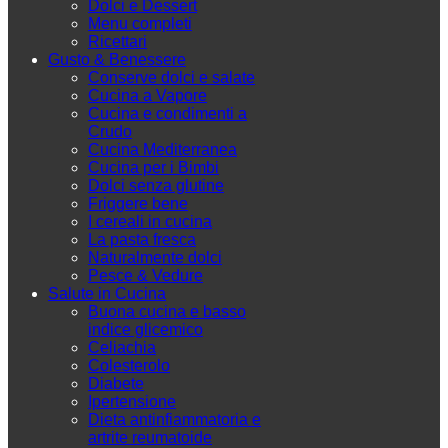
Dolci e Dessert
Menu completi
Ricettari
Gusto & Benessere
Conserve dolci e salate
Cucina a Vapore
Cucina e condimenti a
Crudo
Cucina Mediterranea
Cucina per i Bimbi
Dolci senza glutine
Friggere bene
I cereali in cucina
La pasta fresca
Naturalmente dolci
Pesce & Vedure
Salute in Cucina
Buona cucina e basso
indice glicemico
Celiachia
Colesterolo
Diabete
Ipertensione
Dieta antinfiammatoria e
artrite reumatoide