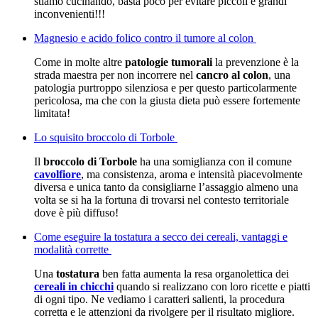
stiamo cucinando, basta poco per evitare piccoli e grandi
inconvenienti!!!
Magnesio e acido folico contro il tumore al colon
Come in molte altre
patologie tumorali
la prevenzione è la
strada maestra per non incorrere nel
cancro al colon
, una
patologia purtroppo silenziosa e per questo particolarmente
pericolosa, ma che con la giusta dieta può essere fortemente
limitata!
Lo squisito broccolo di Torbole
Il
broccolo di Torbole
ha una somiglianza con il comune
cavolfiore
, ma consistenza, aroma e intensità piacevolmente
diversa e unica tanto da consigliarne l’assaggio almeno una
volta se si ha la fortuna di trovarsi nel contesto territoriale
dove è più diffuso!
Come eseguire la tostatura a secco dei cereali, vantaggi e
modalità corrette
Una
tostatura
ben fatta aumenta la resa organolettica dei
cereali in chicchi
quando si realizzano con loro ricette e piatti
di ogni tipo. Ne vediamo i caratteri salienti, la procedura
corretta e le attenzioni da rivolgere per il risultato migliore.