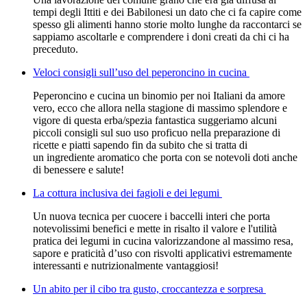
tempi degli Ittiti e dei Babilonesi un dato che ci fa capire come
spesso gli alimenti hanno storie molto lunghe da raccontarci se
sappiamo ascoltarle e comprendere i doni creati da chi ci ha
preceduto.
Veloci consigli sull’uso del peperoncino in cucina
Peperoncino e cucina un binomio per noi Italiani da amore
vero, ecco che allora nella stagione di massimo splendore e
vigore di questa erba/spezia fantastica suggeriamo alcuni
piccoli consigli sul suo uso proficuo nella preparazione di
ricette e piatti sapendo fin da subito che si tratta di
un ingrediente aromatico che porta con se notevoli doti anche
di benessere e salute!
La cottura inclusiva dei fagioli e dei legumi
Un nuova tecnica per cuocere i baccelli interi che porta
notevolissimi benefici e mette in risalto il valore e l'utilità
pratica dei legumi in cucina valorizzandone al massimo resa,
sapore e praticità d’uso con risvolti applicativi estremamente
interessanti e nutrizionalmente vantaggiosi!
Un abito per il cibo tra gusto, croccantezza e sorpresa