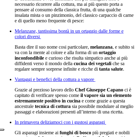
necessario ricorrere alla cottura, ma ai più questo porta a
pensare al consumo della classica frutta, di una qualche
insalata mista o un pinzimonio, del classico carpaccio di carne
e di quello meno frequente di pesce:
Melanzane, tantissima bontà in un ortaggio dalle forme e
colori diversi
Basta dire il suo nome cosi particolare,
melanzana
, e subito si
va con la mente al colore e alla forma di un
ortaggio
inconfondibile
e curioso che risulta simpatico anche ai più
diffidenti verso il mondo della
cucina dei vegetali
che sa
regalare sempre sorprese infinite e ricche di
tanta salute
.
Vantaggi e benefici della cottura a vapore
Grazie al prezioso lavoro dello
Chef Giuseppe Capano
ci è
capitato di verificare spesso come
il vapore sia un elemento
estremamente positivo in cucina
e come grazie a questa
ancestrale
tecnica di cottura
sia possibile modulare al meglio
passaggi e elaborazioni presenti all’interno di una ricetta.
In primavera deliziamoci con i gustosi asparagi
Gli asparagi insieme ai
funghi di bosco
più pregiati e nobili