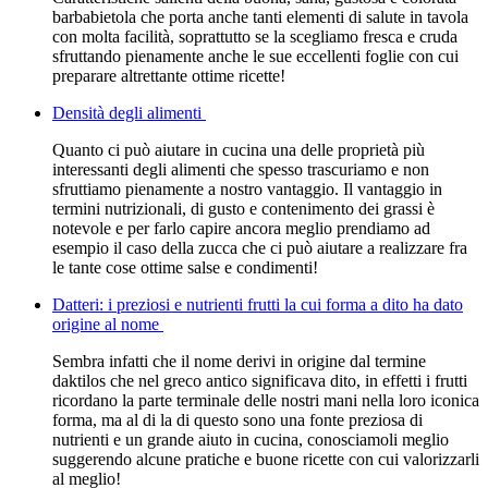
barbabietola che porta anche tanti elementi di salute in tavola
con molta facilità, soprattutto se la scegliamo fresca e cruda
sfruttando pienamente anche le sue eccellenti foglie con cui
preparare altrettante ottime ricette!
Densità degli alimenti
Quanto ci può aiutare in cucina una delle proprietà più
interessanti degli alimenti che spesso trascuriamo e non
sfruttiamo pienamente a nostro vantaggio. Il vantaggio in
termini nutrizionali, di gusto e contenimento dei grassi è
notevole e per farlo capire ancora meglio prendiamo ad
esempio il caso della zucca che ci può aiutare a realizzare fra
le tante cose ottime salse e condimenti!
Datteri: i preziosi e nutrienti frutti la cui forma a dito ha dato
origine al nome
Sembra infatti che il nome derivi in origine dal termine
daktilos che nel greco antico significava dito, in effetti i frutti
ricordano la parte terminale delle nostri mani nella loro iconica
forma, ma al di la di questo sono una fonte preziosa di
nutrienti e un grande aiuto in cucina, conosciamoli meglio
suggerendo alcune pratiche e buone ricette con cui valorizzarli
al meglio!