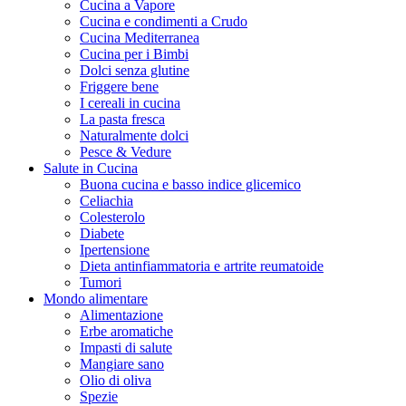
Cucina a Vapore
Cucina e condimenti a Crudo
Cucina Mediterranea
Cucina per i Bimbi
Dolci senza glutine
Friggere bene
I cereali in cucina
La pasta fresca
Naturalmente dolci
Pesce & Vedure
Salute in Cucina
Buona cucina e basso indice glicemico
Celiachia
Colesterolo
Diabete
Ipertensione
Dieta antinfiammatoria e artrite reumatoide
Tumori
Mondo alimentare
Alimentazione
Erbe aromatiche
Impasti di salute
Mangiare sano
Olio di oliva
Spezie