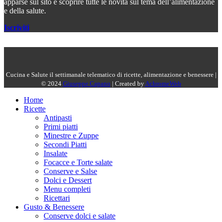
apparse sul sito e scoprire tutte le novità sul tema dell’alimentazione
e della salute.
Iscriviti
Cucina e Salute il settimanale telematico di ricette, alimentazione e benessere |
© 2024
Giuseppe Capano
| Created by
AchromeWeb
Home
Ricette
Antipasti
Primi piatti
Minestre e Zuppe
Secondi Piatti
Insalate
Focacce e Torte salate
Conserve e Salse
Dolci e Dessert
Menu completi
Ricettari
Gusto & Benessere
Conserve dolci e salate