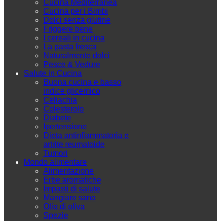
Cucina Mediterranea
Cucina per i Bimbi
Dolci senza glutine
Friggere bene
I cereali in cucina
La pasta fresca
Naturalmente dolci
Pesce & Vedure
Salute in Cucina
Buona cucina e basso
indice glicemico
Celiachia
Colesterolo
Diabete
Ipertensione
Dieta antinfiammatoria e
artrite reumatoide
Tumori
Mondo alimentare
Alimentazione
Erbe aromatiche
Impasti di salute
Mangiare sano
Olio di oliva
Spezie