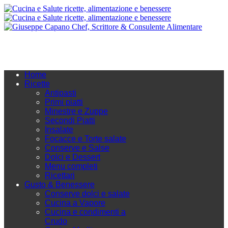
Home
Ricette
Antipasti
Primi piatti
Minestre e Zuppe
Secondi Piatti
Insalate
Focacce e Torte salate
Conserve e Salse
Dolci e Dessert
Menu completi
Ricettari
Gusto & Benessere
Conserve dolci e salate
Cucina a Vapore
Cucina e condimenti a
Crudo