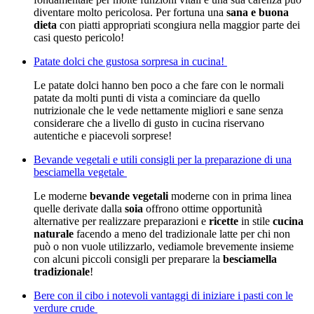
diventare molto pericolosa. Per fortuna una
sana e buona
dieta
con piatti appropriati scongiura nella maggior parte dei
casi questo pericolo!
Patate dolci che gustosa sorpresa in cucina!
Le patate dolci hanno ben poco a che fare con le normali
patate da molti punti di vista a cominciare da quello
nutrizionale che le vede nettamente migliori e sane senza
considerare che a livello di gusto in cucina riservano
autentiche e piacevoli sorprese!
Bevande vegetali e utili consigli per la preparazione di una
besciamella vegetale
Le moderne
bevande vegetali
moderne con in prima linea
quelle derivate dalla
soia
offrono ottime opportunità
alternative per realizzare preparazioni e
ricette
in stile
cucina
naturale
facendo a meno del tradizionale latte per chi non
può o non vuole utilizzarlo, vediamole brevemente insieme
con alcuni piccoli consigli per preparare la
besciamella
tradizionale
!
Bere con il cibo i notevoli vantaggi di iniziare i pasti con le
verdure crude