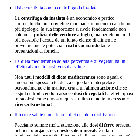
Usi e creatività con la centrifuga da insalata
La
centrifuga da insalata
è un economico e pratico
strumento che non dovrebbe mai mancare in cucina anche in
più tipologie, la sua importanza si rivela fondamentale non
solo nella
pulizia delle verdure a foglia
, ma per eliminare il
più possibile l’acqua da un lungo elenco di alimenti e
prevenire anche potenziali
rischi cucinando
tante
preparazioni ai fornelli.
La dieta mediterranea ad alta percentuale di vegetali ha un
effetto altamente positivo sulla salute
Non tutti i
modelli di dieta mediterranea
sono uguali e
ancora più spesso la tendenza è quella di interpretare
personalmente e in maniera errata un'
alimentazione
che se
seguita introducendo massicce
dosi di vegetali
ha effetti quasi
miracolosi come dimostra questa ultima e molto interessante
ricerca Israeliana
!
Il ferro è salute e una buona dieta ci aiuta moltissimo
Facciamo sempre molta attenzione alle
dosi di ferro
presenti
nel nostro organismo, questo
sale minerale
è infatti
fondamentale per molte funzioni vitali e una sua carenza può