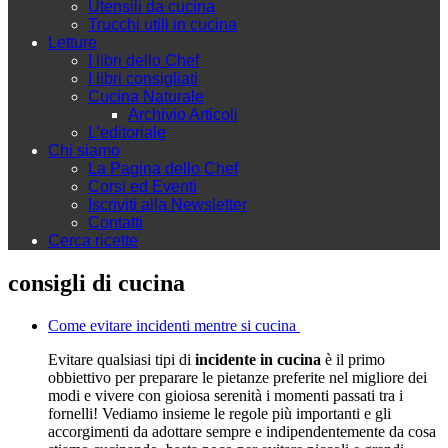
Utensili da cucina
Trucchi utili in cucina
Letture
I libri dello Chef
I libri consigliati
Cucina Naturale
Archivio Articoli
L'editoriale
Chi siamo
La Pagina dello Chef
Corsi ed Eventi
Iscriviti alla Newsletter
Contatti
Cerca ricette
consigli di cucina
Come evitare incidenti mentre si cucina
Evitare qualsiasi tipi di
incidente in cucina
è il primo
obbiettivo per preparare le pietanze preferite nel migliore dei
modi e vivere con gioiosa serenità i momenti passati tra i
fornelli! Vediamo insieme le regole più importanti e gli
accorgimenti da adottare sempre e indipendentemente da cosa