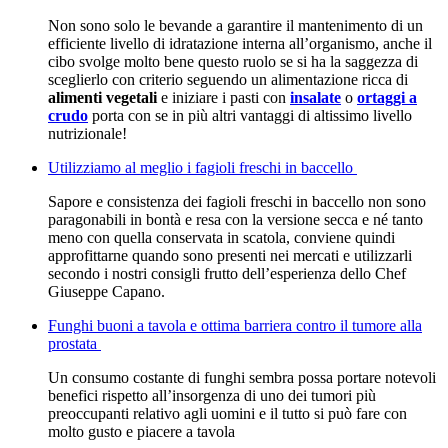
Non sono solo le bevande a garantire il mantenimento di un
efficiente livello di idratazione interna all’organismo, anche il
cibo svolge molto bene questo ruolo se si ha la saggezza di
sceglierlo con criterio seguendo un alimentazione ricca di
alimenti vegetali
e iniziare i pasti con
insalate
o
ortaggi a
crudo
porta con se in più altri vantaggi di altissimo livello
nutrizionale!
Utilizziamo al meglio i fagioli freschi in baccello
Sapore e consistenza dei fagioli freschi in baccello non sono
paragonabili in bontà e resa con la versione secca e né tanto
meno con quella conservata in scatola, conviene quindi
approfittarne quando sono presenti nei mercati e utilizzarli
secondo i nostri consigli frutto dell’esperienza dello Chef
Giuseppe Capano.
Funghi buoni a tavola e ottima barriera contro il tumore alla
prostata
Un consumo costante di funghi sembra possa portare notevoli
benefici rispetto all’insorgenza di uno dei tumori più
preoccupanti relativo agli uomini e il tutto si può fare con
molto gusto e piacere a tavola