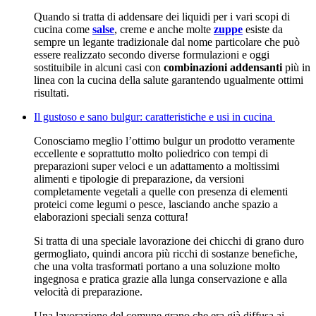
Quando si tratta di addensare dei liquidi per i vari scopi di
cucina come
salse
, creme e anche molte
zuppe
esiste da
sempre un legante tradizionale dal nome particolare che può
essere realizzato secondo diverse formulazioni e oggi
sostituibile in alcuni casi con
combinazioni addensanti
più in
linea con la cucina della salute garantendo ugualmente ottimi
risultati.
Il gustoso e sano bulgur: caratteristiche e usi in cucina
Conosciamo meglio l’ottimo bulgur un prodotto veramente
eccellente e soprattutto molto poliedrico con tempi di
preparazioni super veloci e un adattamento a moltissimi
alimenti e tipologie di preparazione, da versioni
completamente vegetali a quelle con presenza di elementi
proteici come legumi o pesce, lasciando anche spazio a
elaborazioni speciali senza cottura!
Si tratta di una speciale lavorazione dei chicchi di grano duro
germogliato, quindi ancora più ricchi di sostanze benefiche,
che una volta trasformati portano a una soluzione molto
ingegnosa e pratica grazie alla lunga conservazione e alla
velocità di preparazione.
Una lavorazione del comune grano che era già diffusa ai