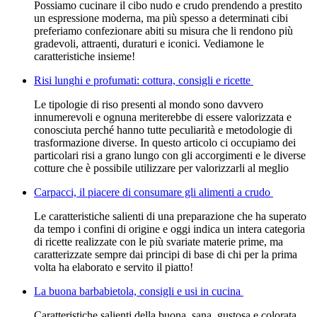
Possiamo cucinare il cibo nudo e crudo prendendo a prestito
un espressione moderna, ma più spesso a determinati cibi
preferiamo confezionare abiti su misura che li rendono più
gradevoli, attraenti, duraturi e iconici. Vediamone le
caratteristiche insieme!
Risi lunghi e profumati: cottura, consigli e ricette
Le tipologie di riso presenti al mondo sono davvero
innumerevoli e ognuna meriterebbe di essere valorizzata e
conosciuta perché hanno tutte peculiarità e metodologie di
trasformazione diverse. In questo articolo ci occupiamo dei
particolari risi a grano lungo con gli accorgimenti e le diverse
cotture che è possibile utilizzare per valorizzarli al meglio
Carpacci, il piacere di consumare gli alimenti a crudo
Le caratteristiche salienti di una preparazione che ha superato
da tempo i confini di origine e oggi indica un intera categoria
di ricette realizzate con le più svariate materie prime, ma
caratterizzate sempre dai principi di base di chi per la prima
volta ha elaborato e servito il piatto!
La buona barbabietola, consigli e usi in cucina
Caratteristiche salienti della buona, sana, gustosa e colorata