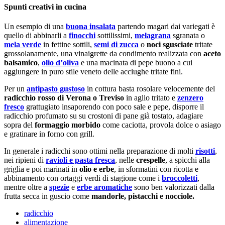
Spunti creativi in cucina
Un esempio di una
buona insalata
partendo magari dai variegati è
quello di abbinarli a
finocchi
sottilissimi,
melagrana
sgranata o
mela verde
in fettine sottili,
semi di zucca
o
noci sgusciate
tritate
grossolanamente, una vinaigrette da condimento realizzata con
aceto
balsamico
,
olio d’oliva
e una macinata di pepe buono a cui
aggiungere in puro stile veneto delle acciughe tritate fini.
Per un
antipasto gustoso
in cottura basta rosolare velocemente del
radicchio rosso di Verona o Treviso
in aglio tritato e
zenzero
fresco
grattugiato insaporendo con poco sale e pepe, disporre il
radicchio profumato su su crostoni di pane già tostato, adagiare
sopra del
formaggio morbido
come caciotta, provola dolce o asiago
e gratinare in forno con grill.
In generale i radicchi sono ottimi nella preparazione di molti
risotti
,
nei ripieni di
ravioli e pasta fresca
, nelle
crespelle
, a spicchi alla
griglia e poi marinati in
olio e erbe
, in sformatini con ricotta e
abbinamento con ortaggi verdi di stagione come i
broccoletti
,
mentre oltre a
spezie
e
erbe aromatiche
sono ben valorizzati dalla
frutta secca in guscio come
mandorle, pistacchi e nocciole.
radicchio
alimentazione