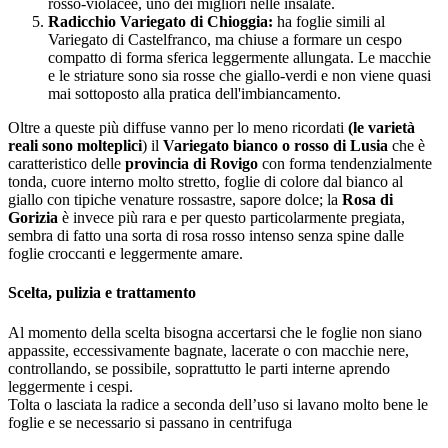
rosso-violacee, uno dei migliori nelle insalate.
Radicchio Variegato di Chioggia:
ha foglie simili al
Variegato di Castelfranco, ma chiuse a formare un cespo
compatto di forma sferica leggermente allungata. Le macchie
e le striature sono sia rosse che giallo-verdi e non viene quasi
mai sottoposto alla pratica dell'imbiancamento.
Oltre a queste più diffuse vanno per lo meno ricordati
(le varietà
reali sono molteplici
) il
Variegato bianco o rosso di Lusia
che è
caratteristico delle
provincia di Rovigo
con forma tendenzialmente
tonda, cuore interno molto stretto, foglie di colore dal bianco al
giallo con tipiche venature rossastre, sapore dolce; la
Rosa di
Gorizia
è invece più rara e per questo particolarmente pregiata,
sembra di fatto una sorta di rosa rosso intenso senza spine dalle
foglie croccanti e leggermente amare.
Scelta, pulizia e trattamento
Al momento della scelta bisogna accertarsi che le foglie non siano
appassite, eccessivamente bagnate, lacerate o con macchie nere,
controllando, se possibile, soprattutto le parti interne aprendo
leggermente i cespi.
Tolta o lasciata la radice a seconda dell’uso si lavano molto bene le
foglie e se necessario si passano in centrifuga