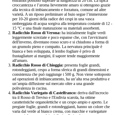
entrambi possono superare la lunghezza di 20 cm. La tipica
croccantezza e l’aroma lievemente amaro si ottengono grazie
alla tecnica di imbiancamento e forzatura, comune ad altre
varietà. A un riposo preliminare al buio segue l’immersione
per 10-20 giorni della radice dei cespi in una vasca
ombreggiata di acqua sorgiva alla temperatura costante di 12 -
15 °C e una finale maturazione su materiali assorbenti.
Radicchio Rosso di Verona:
ha inizialmente foglie verdi
leggermente screziate e poco espanse che, con l'avvicinarsi
dell'inverno, diventano rosso scuro e si chiudono a forma di
un grumolo pieno e compatto. La nervatura principale è
bianca e ben sviluppata, il lembo fogliare è privo di
frastagliature ai margini, il sapore tende maggiormente
all'amaro.
Radicchio Rosso di Chioggia:
presenta foglie grandi,
rotondeggianti, cespo a forma sferica di grandi dimensioni e
consistenza che può raggiunge i 500 g. Non viene sottoposto
ad operazioni di imbiancamento, ha un’alta resa produttiva e
un’ampia diffusione sul mercato oltre a una grande
polivalenza in cucina.
Radicchio Variegato di Castelfranco:
deriva dall'incrocio
tra il Rosso di Treviso e l'Endivia scarola, ha ottime
caratteristiche organolettiche e un cespo ampio e aperto. Le
pregiate foglie, grandi e rotondeggianti, hanno un colore che
varia dal verde al bianco crema, con macchie e variegature