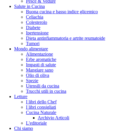
Pesce & Vedure
Salute in Cucina
Buona cucina e basso indice glicemico
Celiachia
Colesterolo
Diabete
Ipertensione
Dieta antinfiammatoria e artrite reumatoide
Tumori
Mondo alimentare
Alimentazione
Erbe aromatiche
Impasti di salute
Mangiare sano
Olio di oliva
Spezie
Utensili da cucina
Trucchi utili in cucina
Letture
I libri dello Chef
I libri consigliati
Cucina Naturale
Archivio Articoli
L'editoriale
Chi siamo