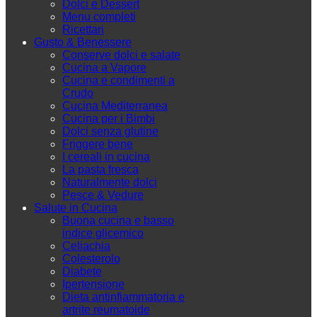
Dolci e Dessert
Menu completi
Ricettari
Gusto & Benessere
Conserve dolci e salate
Cucina a Vapore
Cucina e condimenti a
Crudo
Cucina Mediterranea
Cucina per i Bimbi
Dolci senza glutine
Friggere bene
I cereali in cucina
La pasta fresca
Naturalmente dolci
Pesce & Vedure
Salute in Cucina
Buona cucina e basso
indice glicemico
Celiachia
Colesterolo
Diabete
Ipertensione
Dieta antinfiammatoria e
artrite reumatoide