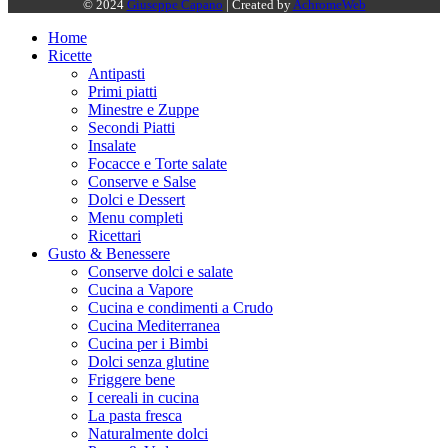
© 2024
Giuseppe Capano
| Created by
AchromeWeb
Home
Ricette
Antipasti
Primi piatti
Minestre e Zuppe
Secondi Piatti
Insalate
Focacce e Torte salate
Conserve e Salse
Dolci e Dessert
Menu completi
Ricettari
Gusto & Benessere
Conserve dolci e salate
Cucina a Vapore
Cucina e condimenti a Crudo
Cucina Mediterranea
Cucina per i Bimbi
Dolci senza glutine
Friggere bene
I cereali in cucina
La pasta fresca
Naturalmente dolci