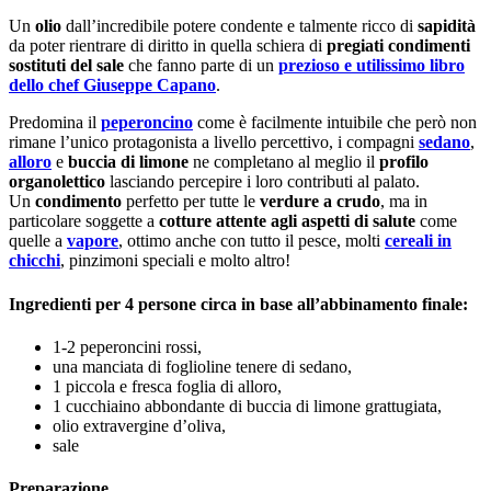
Un
olio
dall’incredibile potere condente e talmente ricco di
sapidità
da poter rientrare di diritto in quella schiera di
pregiati condimenti
sostituti del sale
che fanno parte di un
prezioso e utilissimo libro
dello chef Giuseppe Capano
.
Predomina il
peperoncino
come è facilmente intuibile che però non
rimane l’unico protagonista a livello percettivo, i compagni
sedano
,
alloro
e
buccia di limone
ne completano al meglio il
profilo
organolettico
lasciando percepire i loro contributi al palato.
Un
condimento
perfetto per tutte le
verdure a crudo
, ma in
particolare soggette a
cotture attente agli aspetti di salute
come
quelle a
vapore
, ottimo anche con tutto il pesce, molti
cereali in
chicchi
, pinzimoni speciali e molto altro!
Ingredienti per 4 persone circa in base all’abbinamento finale:
1-2 peperoncini rossi,
una manciata di foglioline tenere di sedano,
1 piccola e fresca foglia di alloro,
1 cucchiaino abbondante di buccia di limone grattugiata,
olio extravergine d’oliva,
sale
Preparazione