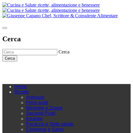
Cerca
Cerca
Cerca
Home
Ricette
Antipasti
Primi piatti
Minestre e Zuppe
Secondi Piatti
Insalate
Focacce e Torte salate
Conserve e Salse