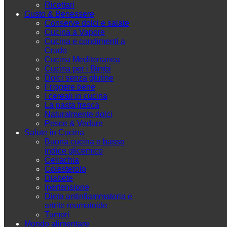
Ricettari
Gusto & Benessere
Conserve dolci e salate
Cucina a Vapore
Cucina e condimenti a
Crudo
Cucina Mediterranea
Cucina per i Bimbi
Dolci senza glutine
Friggere bene
I cereali in cucina
La pasta fresca
Naturalmente dolci
Pesce & Vedure
Salute in Cucina
Buona cucina e basso
indice glicemico
Celiachia
Colesterolo
Diabete
Ipertensione
Dieta antinfiammatoria e
artrite reumatoide
Tumori
Mondo alimentare