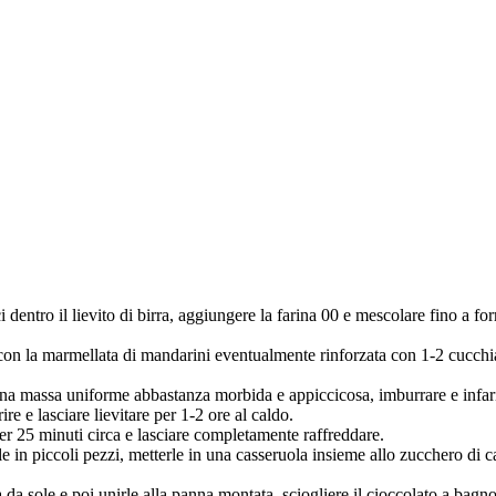
ci dentro il lievito di birra, aggiungere la farina 00 e mescolare fino a 
n la marmellata di mandarini eventualmente rinforzata con 1-2 cucchiai 
 una massa uniforme abbastanza morbida e appiccicosa, imburrare e infari
re e lasciare lievitare per 1-2 ore al caldo.
per 25 minuti circa e lasciare completamente raffreddare.
rle in piccoli pezzi, metterle in una casseruola insieme allo zucchero di
va da sole e poi unirle alla panna montata, sciogliere il cioccolato a bagn