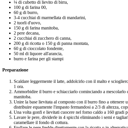
¼ di cubetto di lievito di birra,
100 g di farina 00,
60 g di burro,
3-4 cucchiai di marmellata di mandarini,
2 tuorli d'uovo,
150 g di farina manitoba,
2 pere decana,
2 cucchiai di zucchero di canna,
200 g di ricotta o 150 g di panna montata,
60 g di cioccolato fondente,
50 ml di liquore all'arancia,
burro e farina per gli stampi
Preparazione
Scaldare leggermente il latte, addolcirlo con il malto e scioglier
1 ora.
Ammorbidire il burro e schiacciarlo cominciando a mescolarlo co
manitoba.
Unire la base lievitata al composto con il burro fino a ottenere
distribuire equamente l'impasto fermandosi a 2/3 di altezza, copri
Una volta gonfi e lievitati cuocere nel forno caldo a 160 gradi 
Lavare le pere, dividerle in 4 spicchi eliminando i semi e taglia
caramellare il fondo di cottura.
Frullare le pere fredde direttamente con la ricotta o in alternati