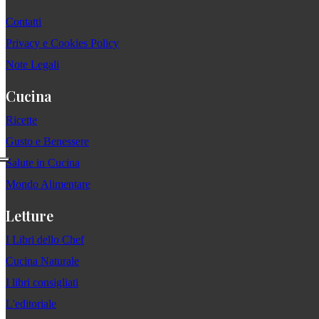
Contatti
Privacy e Cookies Policy
Note Legali
Cucina
Ricette
Gusto e Benessere
Salute in Cucina
Mondo Alimentare
Letture
I Libri dello Chef
Cucina Naturale
I libri consigliati
L'editoriale