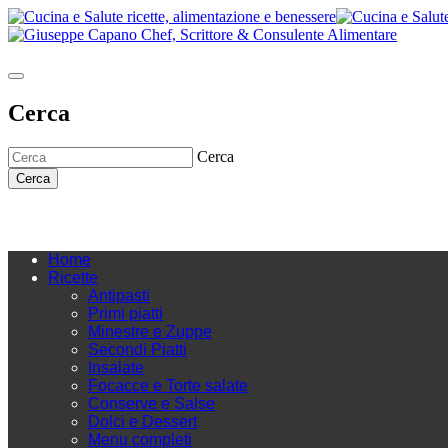
Cerca
Cerca
Cerca
Home
Ricette
Antipasti
Primi piatti
Minestre e Zuppe
Secondi Piatti
Insalate
Focacce e Torte salate
Conserve e Salse
Dolci e Dessert
Menu completi