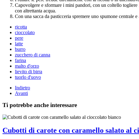
Capovolgere e sformare i mini pandori, con un coltello togliere i
con altrettanta acqua.
Con una sacca da pasticceria spremere uno spumone centrale e 4 
ricotta
cioccolato
pere
latte
burro
zucchero di canna
farina
malto d'orzo
lievito di birra
tuorlo d'uovo
Indietro
Avanti
Ti potrebbe anche interessare
Cubotti di carote con caramello salato al c