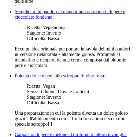
delle altre.
Semplici mini pandori al mandarino con mousse di pere e
cioccolato fondente
Ricetta:
Vegetariana
Stagione:
Inverno
Difficoltà:
Bassa
Ecco un'idea originale per portare in tavola dei mini pandori
in versione rielaborata e altamente golosa. Profumati al
mandarino e ricoperti da una crema composta dal binomio
pere e cioccolato!
Polenta dolce e pere allo sciroppo di vino rosso
Ricetta:
Vegan
Senza:
Glutine, Uova e Latticini
Stagione:
Inverno
Difficoltà:
Bassa
Una preparazione in cui la polenta diventa un dolce goloso
grazie all'abbinamento con la frutta fresca immersa in uno
speciale sciroppo!!!
Carpaccio di pere e melone al profumo di alloro e vaniglia