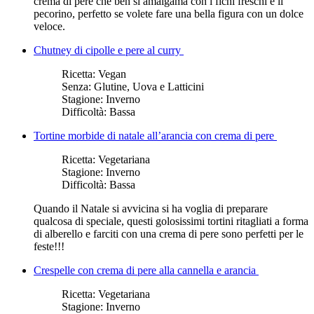
crema di pere che ben si amalgama con i fichi freschi e il
pecorino, perfetto se volete fare una bella figura con un dolce
veloce.
Chutney di cipolle e pere al curry
Ricetta:
Vegan
Senza:
Glutine, Uova e Latticini
Stagione:
Inverno
Difficoltà:
Bassa
Tortine morbide di natale all’arancia con crema di pere
Ricetta:
Vegetariana
Stagione:
Inverno
Difficoltà:
Bassa
Quando il Natale si avvicina si ha voglia di preparare
qualcosa di speciale, questi golosissimi tortini ritagliati a forma
di alberello e farciti con una crema di pere sono perfetti per le
feste!!!
Crespelle con crema di pere alla cannella e arancia
Ricetta:
Vegetariana
Stagione:
Inverno