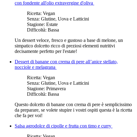
con fondente all'olio extravergine d'oliva
Ricetta:
Vegan
Senza:
Glutine, Uova e Latticini
Stagione:
Estate
Difficoltà:
Bassa
Un dessert veloce, fresco e gustoso a base di melone, un
simpatico dolcetto ricco di preziosi elementi nutritivi
decisamente perfetto per l'estate!
Dessert di banane con crema di pere all’anice stellato,
nocciole e melagrana
Ricetta:
Vegan
Senza:
Glutine, Uova e Latticini
Stagione:
Primavera
Difficoltà:
Bassa
Questo dolcetto di banane con crema di pere è semplicissimo
da preparare, se volete stupire i vostri ospiti questa è la ricetta
che fa per voi!
Salsa agrodolce di cipolle e frutta con timo e curry
Ricetta:
Vegan