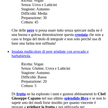
Ricetta:
Vegan
Senza:
Uova e Latticini
Stagione:
Autunno
Difficoltà:
Media
Preparazione:
30
Cottura:
45
Che delle
pere
si possa usare tutto senza sprecare nulla ne è
una buona e golosa dimostrazione questa
crostata
che non a
caso si fregia del titolo di integrale e non solo perché usa di
base una farina non raffinata!
Insalata multicolore di pere grigliate con avocado e
barbabietola
Ricetta:
Vegan
Senza:
Glutine, Uova e Latticini
Stagione:
Autunno
Difficoltà:
Bassa
Preparazione:
20
Cottura:
5
Di
frutta
ne ha esplorato i tanti e gustosi abbinamenti lo
Chef
Giuseppe Capano
nel suo ultimo
splendido libro
e se non lo
sapete uno dei modi forse insolito per quanto vincente è
provare a
grigliare la frutta
e poi utilizzarla per