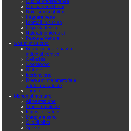
Cucina Mediterranea
Cucina per i Bimbi
Dolci senza glutine
Friggere bene
I cereali in cucina
La pasta fresca
Naturalmente dolci
Pesce & Vedure
Salute in Cucina
Buona cucina e basso
indice glicemico
Celiachia
Colesterolo
Diabete
Ipertensione
Dieta antinfiammatoria e
artrite reumatoide
Tumori
Mondo alimentare
Alimentazione
Erbe aromatiche
Impasti di salute
Mangiare sano
Olio di oliva
Spezie