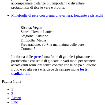
accompagnare pietanze più importanti o diventare
protagonista di ricette vere e proprie.
Millefoglie di pere con crema di uva nera, fondente e pistacchi
Ricetta:
Vegan
Senza:
Uova e Latticini
Stagione:
Autunno
Difficoltà:
Media
Preparazione:
30 + la marinatura delle pere
Cottura:
5
La forma delle
pere
è una fonte di grande ispirazione in
pasticceria e consente di giocare in vari modi per ottenere
accattivanti soluzioni senza contare che la polpa di questo
frutto è ad alta resa e farcisce da sempre molte
torte
tradizionali
.
Pagina 1 di 2
1
2
Avanti
Fine