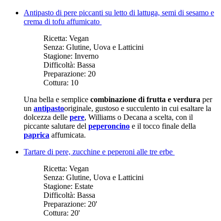
Antipasto di pere piccanti su letto di lattuga, semi di sesamo e
crema di tofu affumicato
Ricetta:
Vegan
Senza:
Glutine, Uova e Latticini
Stagione:
Inverno
Difficoltà:
Bassa
Preparazione:
20
Cottura:
10
Una bella e semplice
combinazione di frutta e verdura
per
un
antipasto
originale, gustoso e succulento in cui esaltare la
dolcezza delle
pere
, Williams o Decana a scelta, con il
piccante salutare del
peperoncino
e il tocco finale della
paprica
affumicata.
Tartare di pere, zucchine e peperoni alle tre erbe
Ricetta:
Vegan
Senza:
Glutine, Uova e Latticini
Stagione:
Estate
Difficoltà:
Bassa
Preparazione:
20'
Cottura:
20'