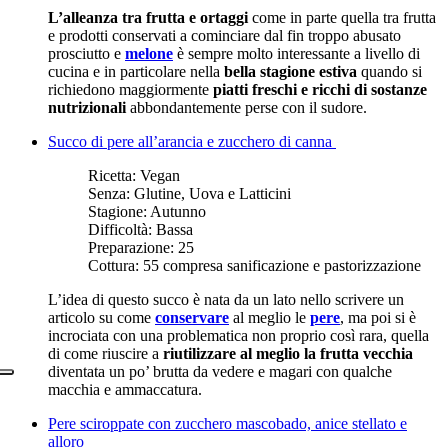
L’alleanza tra frutta e ortaggi
come in parte quella tra frutta
e prodotti conservati a cominciare dal fin troppo abusato
prosciutto e
melone
è sempre molto interessante a livello di
cucina e in particolare nella
bella stagione estiva
quando si
richiedono maggiormente
piatti freschi e ricchi di sostanze
nutrizionali
abbondantemente perse con il sudore.
Succo di pere all’arancia e zucchero di canna
Ricetta:
Vegan
Senza:
Glutine, Uova e Latticini
Stagione:
Autunno
Difficoltà:
Bassa
Preparazione:
25
Cottura:
55 compresa sanificazione e pastorizzazione
L’idea di questo succo è nata da un lato nello scrivere un
articolo su come
conservare
al meglio le
pere
, ma poi si è
incrociata con una problematica non proprio così rara, quella
di come riuscire a
riutilizzare al meglio la frutta vecchia
diventata un po’ brutta da vedere e magari con qualche
macchia e ammaccatura.
Pere sciroppate con zucchero mascobado, anice stellato e
alloro