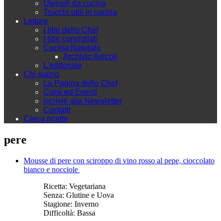
Utensili da cucina
Trucchi utili in cucina
Letture
I libri dello Chef
I libri consigliati
Cucina Naturale
Archivio Articoli
L'editoriale
Chi siamo
La Pagina dello Chef
Corsi ed Eventi
Iscriviti alla Newsletter
Contatti
Cerca ricette
pere
Mousse di pere con sciroppo di vino rosso al pepe, cioccolato
bianco e nocciole
Ricetta:
Vegetariana
Senza:
Glutine e Uova
Stagione:
Inverno
Difficoltà:
Bassa