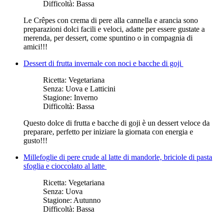
Difficoltà:
Bassa
Le Crêpes con crema di pere alla cannella e arancia sono
preparazioni dolci facili e veloci, adatte per essere gustate a
merenda, per dessert, come spuntino o in compagnia di
amici!!!
Dessert di frutta invernale con noci e bacche di goji
Ricetta:
Vegetariana
Senza:
Uova e Latticini
Stagione:
Inverno
Difficoltà:
Bassa
Questo dolce di frutta e bacche di goji è un dessert veloce da
preparare, perfetto per iniziare la giornata con energia e
gusto!!!
Millefoglie di pere crude al latte di mandorle, briciole di pasta
sfoglia e cioccolato al latte
Ricetta:
Vegetariana
Senza:
Uova
Stagione:
Autunno
Difficoltà:
Bassa