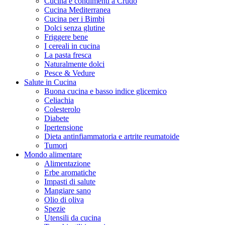
Cucina e condimenti a Crudo
Cucina Mediterranea
Cucina per i Bimbi
Dolci senza glutine
Friggere bene
I cereali in cucina
La pasta fresca
Naturalmente dolci
Pesce & Vedure
Salute in Cucina
Buona cucina e basso indice glicemico
Celiachia
Colesterolo
Diabete
Ipertensione
Dieta antinfiammatoria e artrite reumatoide
Tumori
Mondo alimentare
Alimentazione
Erbe aromatiche
Impasti di salute
Mangiare sano
Olio di oliva
Spezie
Utensili da cucina