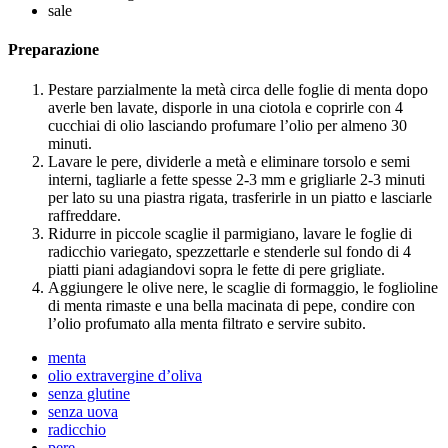
sale
Preparazione
Pestare parzialmente la metà circa delle foglie di menta dopo
averle ben lavate, disporle in una ciotola e coprirle con 4
cucchiai di olio lasciando profumare l’olio per almeno 30
minuti.
Lavare le pere, dividerle a metà e eliminare torsolo e semi
interni, tagliarle a fette spesse 2-3 mm e grigliarle 2-3 minuti
per lato su una piastra rigata, trasferirle in un piatto e lasciarle
raffreddare.
Ridurre in piccole scaglie il parmigiano, lavare le foglie di
radicchio variegato, spezzettarle e stenderle sul fondo di 4
piatti piani adagiandovi sopra le fette di pere grigliate.
Aggiungere le olive nere, le scaglie di formaggio, le foglioline
di menta rimaste e una bella macinata di pepe, condire con
l’olio profumato alla menta filtrato e servire subito.
menta
olio extravergine d’oliva
senza glutine
senza uova
radicchio
pere