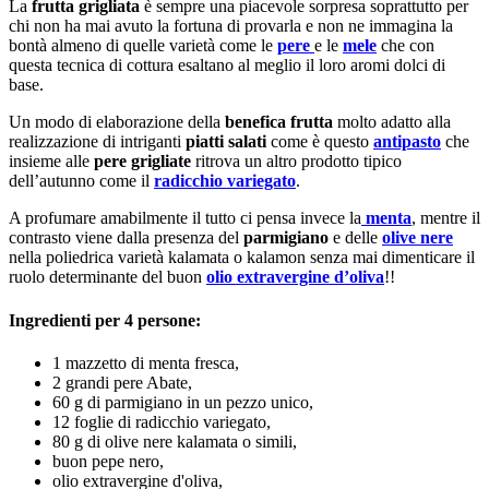
La
frutta grigliata
è sempre una piacevole sorpresa soprattutto per
chi non ha mai avuto la fortuna di provarla e non ne immagina la
bontà almeno di quelle varietà come le
pere
e le
mele
che con
questa tecnica di cottura esaltano al meglio il loro aromi dolci di
base.
Un modo di elaborazione della
benefica frutta
molto adatto alla
realizzazione di intriganti
piatti salati
come è questo
antipasto
che
insieme alle
pere grigliate
ritrova un altro prodotto tipico
dell’autunno come il
radicchio
variegato
.
A profumare amabilmente il tutto ci pensa invece la
menta
, mentre il
contrasto viene dalla presenza del
parmigiano
e delle
olive nere
nella poliedrica varietà kalamata o kalamon senza mai dimenticare il
ruolo determinante del buon
olio extravergine d’oliva
!!
Ingredienti per 4 persone:
1 mazzetto di menta fresca,
2 grandi pere Abate,
60 g di parmigiano in un pezzo unico,
12 foglie di radicchio variegato,
80 g di olive nere kalamata o simili,
buon pepe nero,
olio extravergine d'oliva,