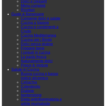
Dolci e Dessert
Menu completi
Ricettari
Gusto & Benessere
Conserve dolci e salate
Cucina a Vapore
Cucina e condimenti a
Crudo
Cucina Mediterranea
Cucina per i Bimbi
Dolci senza glutine
Friggere bene
I cereali in cucina
La pasta fresca
Naturalmente dolci
Pesce & Vedure
Salute in Cucina
Buona cucina e basso
indice glicemico
Celiachia
Colesterolo
Diabete
Ipertensione
Dieta antinfiammatoria e
artrite reumatoide