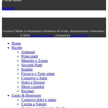
Iscriviti
Cucina e Salute il settimanale telematico di ricette, alimentazione e benessere |
© 2024
Giuseppe Capano
| Created by
AchromeWeb
Home
Ricette
Antipasti
Primi piatti
Minestre e Zuppe
Secondi Piatti
Insalate
Focacce e Torte salate
Conserve e Salse
Dolci e Dessert
Menu completi
Ricettari
Gusto & Benessere
Conserve dolci e salate
Cucina a Vapore