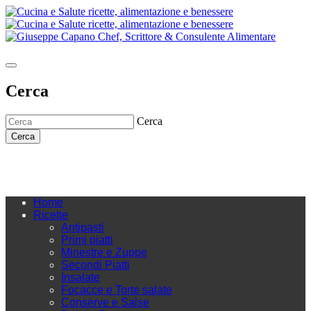
Cerca
Cerca
Cerca
Home
Ricette
Antipasti
Primi piatti
Minestre e Zuppe
Secondi Piatti
Insalate
Focacce e Torte salate
Conserve e Salse