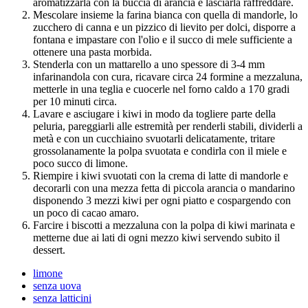
aromatizzarla con la buccia di arancia e lasciarla raffreddare.
Mescolare insieme la farina bianca con quella di mandorle, lo
zucchero di canna e un pizzico di lievito per dolci, disporre a
fontana e impastare con l'olio e il succo di mele sufficiente a
ottenere una pasta morbida.
Stenderla con un mattarello a uno spessore di 3-4 mm
infarinandola con cura, ricavare circa 24 formine a mezzaluna,
metterle in una teglia e cuocerle nel forno caldo a 170 gradi
per 10 minuti circa.
Lavare e asciugare i kiwi in modo da togliere parte della
peluria, pareggiarli alle estremità per renderli stabili, dividerli a
metà e con un cucchiaino svuotarli delicatamente, tritare
grossolanamente la polpa svuotata e condirla con il miele e
poco succo di limone.
Riempire i kiwi svuotati con la crema di latte di mandorle e
decorarli con una mezza fetta di piccola arancia o mandarino
disponendo 3 mezzi kiwi per ogni piatto e cospargendo con
un poco di cacao amaro.
Farcire i biscotti a mezzaluna con la polpa di kiwi marinata e
metterne due ai lati di ogni mezzo kiwi servendo subito il
dessert.
limone
senza uova
senza latticini