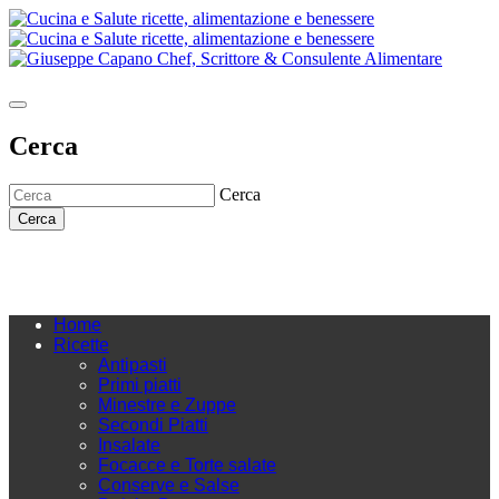
Cerca
Cerca
Cerca
Home
Ricette
Antipasti
Primi piatti
Minestre e Zuppe
Secondi Piatti
Insalate
Focacce e Torte salate
Conserve e Salse