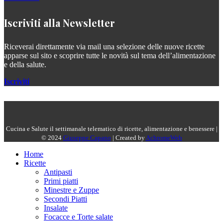
Iscriviti alla Newsletter
Riceverai direttamente via mail una selezione delle nuove ricette
apparse sul sito e scoprire tutte le novità sul tema dell’alimentazione
e della salute.
Iscriviti
Cucina e Salute il settimanale telematico di ricette, alimentazione e benessere |
© 2024
Giuseppe Capano
| Created by
AchromeWeb
Home
Ricette
Antipasti
Primi piatti
Minestre e Zuppe
Secondi Piatti
Insalate
Focacce e Torte salate