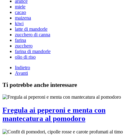
arance
miele
cacao
maizena
kiwi
latte di mandorle
zucchero di canna
farina
zucchero
farina di mandorle
olio di riso
Indietro
Avanti
Ti potrebbe anche interessare
Fregula ai peperoni e menta con
mantecatura al pomodoro