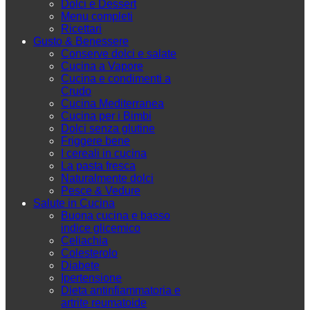
Dolci e Dessert
Menu completi
Ricettari
Gusto & Benessere
Conserve dolci e salate
Cucina a Vapore
Cucina e condimenti a
Crudo
Cucina Mediterranea
Cucina per i Bimbi
Dolci senza glutine
Friggere bene
I cereali in cucina
La pasta fresca
Naturalmente dolci
Pesce & Vedure
Salute in Cucina
Buona cucina e basso
indice glicemico
Celiachia
Colesterolo
Diabete
Ipertensione
Dieta antinfiammatoria e
artrite reumatoide