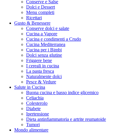
Conserve e Salse
Dolci e Dessert
Menu completi
Ricettari
Gusto & Benessere
Conserve dolci e salate
Cucina a Vapore
Cucina e condimenti a Crudo
Cucina Mediterranea
Cucina per i Bimbi
Dolci senza glutine
Friggere bene
I cereali in cucina
La pasta fresca
Naturalmente dolci
Pesce & Vedure
Salute in Cucina
Buona cucina e basso indice glicemico
Celiachia
Colesterolo
Diabete
Ipertensione
Dieta antinfiammatoria e artrite reumatoide
Tumori
Mondo alimentare