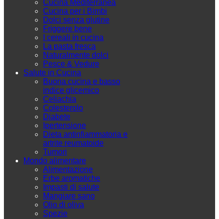
Cucina Mediterranea
Cucina per i Bimbi
Dolci senza glutine
Friggere bene
I cereali in cucina
La pasta fresca
Naturalmente dolci
Pesce & Vedure
Salute in Cucina
Buona cucina e basso
indice glicemico
Celiachia
Colesterolo
Diabete
Ipertensione
Dieta antinfiammatoria e
artrite reumatoide
Tumori
Mondo alimentare
Alimentazione
Erbe aromatiche
Impasti di salute
Mangiare sano
Olio di oliva
Spezie