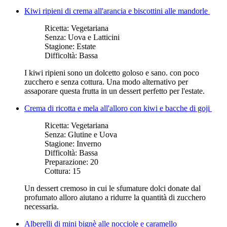
Kiwi ripieni di crema all'arancia e biscottini alle mandorle
Ricetta:
Vegetariana
Senza:
Uova e Latticini
Stagione:
Estate
Difficoltà:
Bassa
I kiwi ripieni sono un dolcetto goloso e sano. con poco
zucchero e senza cottura. Una modo alternativo per
assaporare questa frutta in un dessert perfetto per l'estate.
Crema di ricotta e mela all'alloro con kiwi e bacche di goji
Ricetta:
Vegetariana
Senza:
Glutine e Uova
Stagione:
Inverno
Difficoltà:
Bassa
Preparazione:
20
Cottura:
15
Un dessert cremoso in cui le sfumature dolci donate dal
profumato alloro aiutano a ridurre la quantità di zucchero
necessaria.
Alberelli di mini bignè alle nocciole e caramello