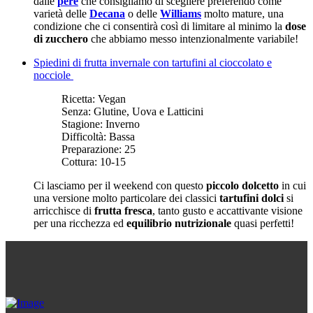
dalle
pere
che consigliamo di scegliere preferendo come
varietà delle
Decana
o delle
Williams
molto mature, una
condizione che ci consentirà così di limitare al minimo la
dose
di zucchero
che abbiamo messo intenzionalmente variabile!
Spiedini di frutta invernale con tartufini al cioccolato e
nocciole
Ricetta:
Vegan
Senza:
Glutine, Uova e Latticini
Stagione:
Inverno
Difficoltà:
Bassa
Preparazione:
25
Cottura:
10-15
Ci lasciamo per il weekend con questo
piccolo dolcetto
in cui
una versione molto particolare dei classici
tartufini dolci
si
arricchisce di
frutta fresca
, tanto gusto e accattivante visione
per una ricchezza ed
equilibrio nutrizionale
quasi perfetti!