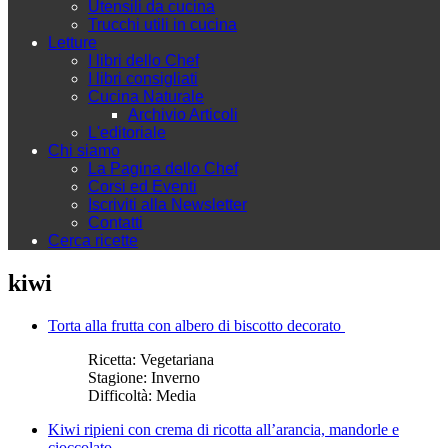
Utensili da cucina
Trucchi utili in cucina
Letture
I libri dello Chef
I libri consigliati
Cucina Naturale
Archivio Articoli
L'editoriale
Chi siamo
La Pagina dello Chef
Corsi ed Eventi
Iscriviti alla Newsletter
Contatti
Cerca ricette
kiwi
Torta alla frutta con albero di biscotto decorato
Ricetta:
Vegetariana
Stagione:
Inverno
Difficoltà:
Media
Kiwi ripieni con crema di ricotta all’arancia, mandorle e
cioccolato