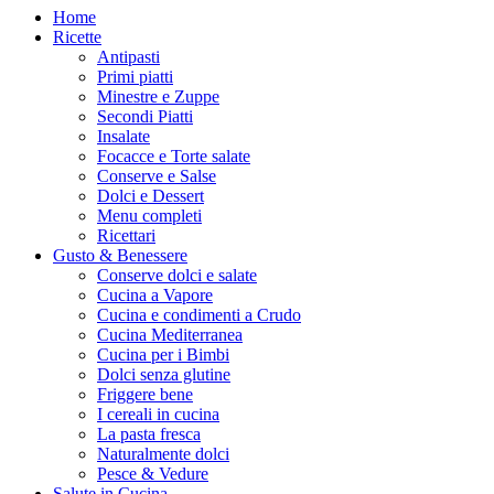
Home
Ricette
Antipasti
Primi piatti
Minestre e Zuppe
Secondi Piatti
Insalate
Focacce e Torte salate
Conserve e Salse
Dolci e Dessert
Menu completi
Ricettari
Gusto & Benessere
Conserve dolci e salate
Cucina a Vapore
Cucina e condimenti a Crudo
Cucina Mediterranea
Cucina per i Bimbi
Dolci senza glutine
Friggere bene
I cereali in cucina
La pasta fresca
Naturalmente dolci
Pesce & Vedure
Salute in Cucina