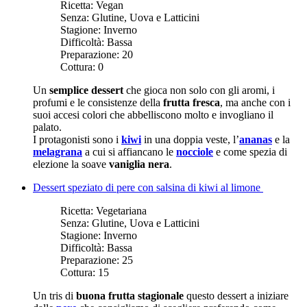
Ricetta:
Vegan
Senza:
Glutine, Uova e Latticini
Stagione:
Inverno
Difficoltà:
Bassa
Preparazione:
20
Cottura:
0
Un
semplice dessert
che gioca non solo con gli aromi, i
profumi e le consistenze della
frutta fresca
, ma anche con i
suoi accesi colori che abbelliscono molto e invogliano il
palato.
I protagonisti sono i
kiwi
in una doppia veste, l’
ananas
e la
melagrana
a cui si affiancano le
nocciole
e come spezia di
elezione la soave
vaniglia nera
.
Dessert speziato di pere con salsina di kiwi al limone
Ricetta:
Vegetariana
Senza:
Glutine, Uova e Latticini
Stagione:
Inverno
Difficoltà:
Bassa
Preparazione:
25
Cottura:
15
Un tris di
buona frutta stagionale
questo dessert a iniziare