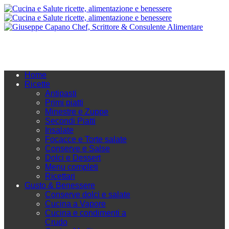
Home
Ricette
Antipasti
Primi piatti
Minestre e Zuppe
Secondi Piatti
Insalate
Focacce e Torte salate
Conserve e Salse
Dolci e Dessert
Menu completi
Ricettari
Gusto & Benessere
Conserve dolci e salate
Cucina a Vapore
Cucina e condimenti a
Crudo