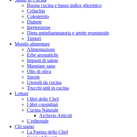
Buona cucina e basso indice glicemico
Celiachia
Colesterolo
Diabete
Ipertensione
Dieta antinfiammatoria e artrite reumatoide
Tumori
Mondo alimentare
Alimentazione
Erbe aromatiche
Impasti di salute
Mangiare sano
Olio di oliva
Spezie
Utensili da cucina
Trucchi utili in cucina
Letture
I libri dello Chef
I libri consigliati
Cucina Naturale
Archivio Articoli
L'editoriale
Chi siamo
La Pagina dello Chef