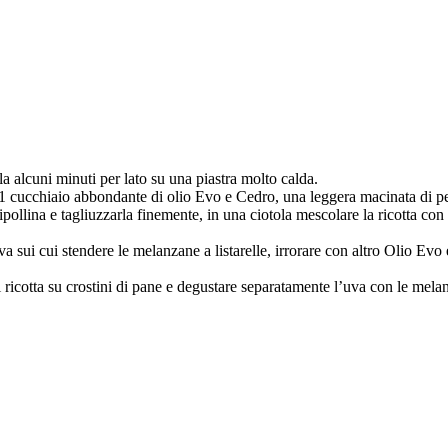
la alcuni minuti per lato su una piastra molto calda.
 con 1 cucchiaio abbondante di olio Evo e Cedro, una leggera macinata di p
cipollina e tagliuzzarla finemente, in una ciotola mescolare la ricotta c
’uva sui cui stendere le melanzane a listarelle, irrorare con altro Olio E
i ricotta su crostini di pane e degustare separatamente l’uva con le mel