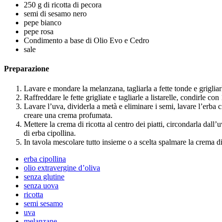
250 g di ricotta di pecora
semi di sesamo nero
pepe bianco
pepe rosa
Condimento a base di Olio Evo e Cedro
sale
Preparazione
Lavare e mondare la melanzana, tagliarla a fette tonde e grigliar
Raffreddare le fette grigliate e tagliarle a listarelle, condirle
Lavare l’uva, dividerla a metà e eliminare i semi, lavare l’erba 
creare una crema profumata.
Mettere la crema di ricotta al centro dei piatti, circondarla dall
di erba cipollina.
In tavola mescolare tutto insieme o a scelta spalmare la crema d
erba cipollina
olio extravergine d’oliva
senza glutine
senza uova
ricotta
semi sesamo
uva
melanzane