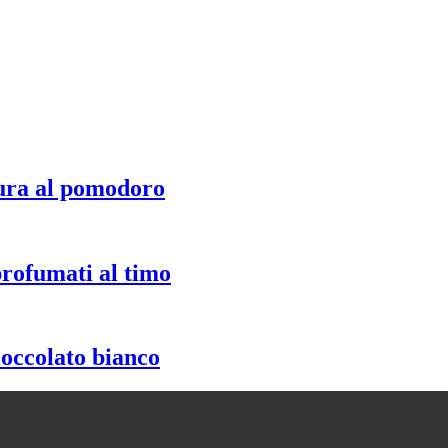
ura al pomodoro
profumati al timo
ioccolato bianco