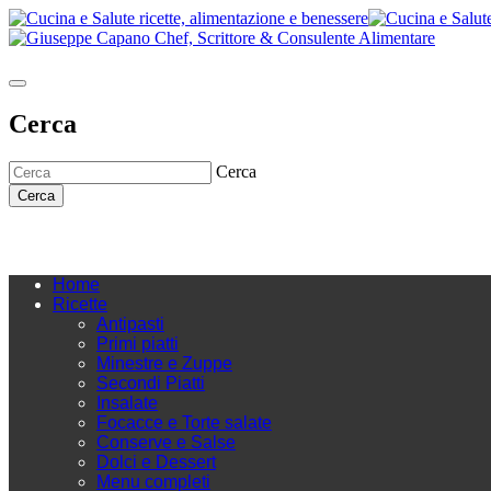
Cerca
Cerca
Cerca
Home
Ricette
Antipasti
Primi piatti
Minestre e Zuppe
Secondi Piatti
Insalate
Focacce e Torte salate
Conserve e Salse
Dolci e Dessert
Menu completi