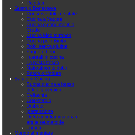
Ricettari
Gusto & Benessere
Conserve dolci e salate
Cucina a Vapore
Cucina e condimenti a
Crudo
Cucina Mediterranea
Cucina per i Bimbi
Dolci senza glutine
Friggere bene
I cereali in cucina
La pasta fresca
Naturalmente dolci
Pesce & Vedure
Salute in Cucina
Buona cucina e basso
indice glicemico
Celiachia
Colesterolo
Diabete
Ipertensione
Dieta antinfiammatoria e
artrite reumatoide
Tumori
Mondo alimentare