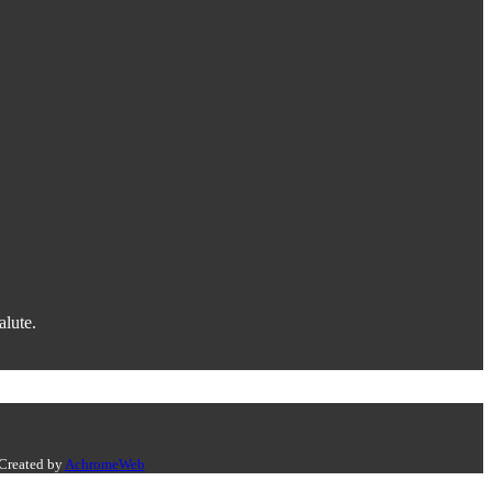
alute.
 Created by
AchromeWeb