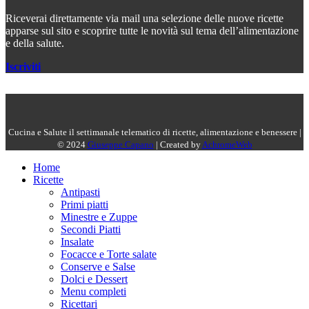
Riceverai direttamente via mail una selezione delle nuove ricette
apparse sul sito e scoprire tutte le novità sul tema dell’alimentazione
e della salute.
Iscriviti
Cucina e Salute il settimanale telematico di ricette, alimentazione e benessere |
© 2024
Giuseppe Capano
| Created by
AchromeWeb
Home
Ricette
Antipasti
Primi piatti
Minestre e Zuppe
Secondi Piatti
Insalate
Focacce e Torte salate
Conserve e Salse
Dolci e Dessert
Menu completi
Ricettari