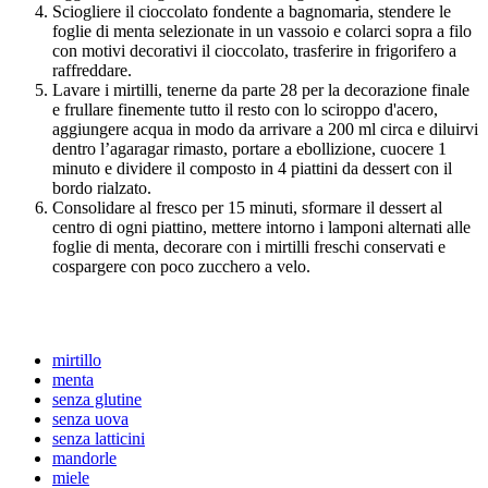
Sciogliere il cioccolato fondente a bagnomaria, stendere le
foglie di menta selezionate in un vassoio e colarci sopra a filo
con motivi decorativi il cioccolato, trasferire in frigorifero a
raffreddare.
Lavare i mirtilli, tenerne da parte 28 per la decorazione finale
e frullare finemente tutto il resto con lo sciroppo d'acero,
aggiungere acqua in modo da arrivare a 200 ml circa e diluirvi
dentro l’agaragar rimasto, portare a ebollizione, cuocere 1
minuto e dividere il composto in 4 piattini da dessert con il
bordo rialzato.
Consolidare al fresco per 15 minuti, sformare il dessert al
centro di ogni piattino, mettere intorno i lamponi alternati alle
foglie di menta, decorare con i mirtilli freschi conservati e
cospargere con poco zucchero a velo.
mirtillo
menta
senza glutine
senza uova
senza latticini
mandorle
miele