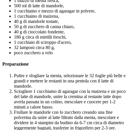
1 mazzo di menta fresca,
500 ml di latte di mandorle,
1 cucchiaino e mezzo di agaragar in polvere,
1 cucchiaino di maizena,
40 g di mandorle tostate,
50 g di zucchero di canna chiaro,
40 g di cioccolato fondente,
180 g circa di mirtilli freschi,
1 cucchiaio di sciroppo d'acero,
32 lamponi circa 80 g,
poco zucchero a velo
Preparazione
Pulire e sfogliare la menta, selezionare le 32 foglie più belle e
grandi e mettere le restanti in una pentola con il latte di
mandorle.
Sciogliere 1 cucchiaino di agaragar con la maizena e un poco
del latte di mandorle, unire la cremina al restante latte dopo
averla passata in un colino, mescolare e cuocere per 1-2
minuti a calore basso.
Frullare le mandorle con lo zucchero creando una fine
polverina da unire al latte filtrato dalla menta, mescolare e
dividere in 4 stampini da budino da 6-7 cm circa di diametro
leggermente bagnati, trasferire in frigorifero per 2-3 ore.