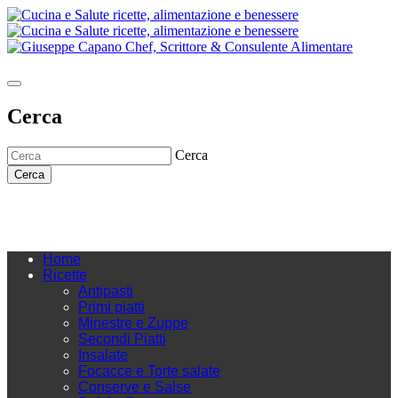
Cerca
Cerca
Cerca
Home
Ricette
Antipasti
Primi piatti
Minestre e Zuppe
Secondi Piatti
Insalate
Focacce e Torte salate
Conserve e Salse