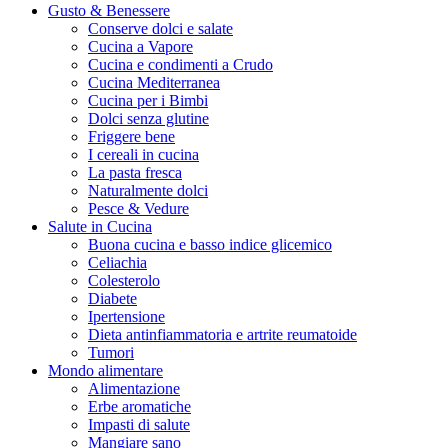
Gusto & Benessere
Conserve dolci e salate
Cucina a Vapore
Cucina e condimenti a Crudo
Cucina Mediterranea
Cucina per i Bimbi
Dolci senza glutine
Friggere bene
I cereali in cucina
La pasta fresca
Naturalmente dolci
Pesce & Vedure
Salute in Cucina
Buona cucina e basso indice glicemico
Celiachia
Colesterolo
Diabete
Ipertensione
Dieta antinfiammatoria e artrite reumatoide
Tumori
Mondo alimentare
Alimentazione
Erbe aromatiche
Impasti di salute
Mangiare sano