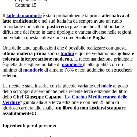
Cottura:
15
Il
latte di mandorle
è stato probabilmente la prima
alternativa al
latte tradizionale
e nel sud Italia ha da sempre avuto un ruolo
importante non solo in
pasticceria
grazie anche all’abbondante
diffusione del frutto in tante tipologie e varietà diverse nelle regioni
più votate a questa coltivazione come
Sicilia e Puglia
.
Una delle tante applicazioni che è possibile realizzare con questa
ottima materia prima
sono i
budini
e qui ne vediamo una
golosa e
colorata interpretazione moderna
, la raccomandazione principale
è quella di scegliere un latte di
mandorle
di alta qualità con un
minimo di
mandorle
di almeno l’8% e non addolcito con
zuccheri
esterni
.
La ricetta è stata inserita con la piccola variante del
miele
al posto
dello sciroppo d'acero anche nella recente terza edizione del libro
dello
Chef Giuseppe Capano
“
La Cucina Mediterranea delle
Verdure
” giunta alla sua terza edizione e con ben 25 anni di
gloriosa carriera alle spalle,
un libro da non lasciarsi scappare
assolutamente!!!
Ingredienti per 4 persone: