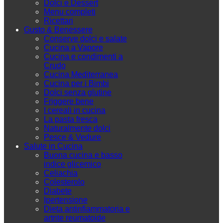
Dolci e Dessert
Menu completi
Ricettari
Gusto & Benessere
Conserve dolci e salate
Cucina a Vapore
Cucina e condimenti a
Crudo
Cucina Mediterranea
Cucina per i Bimbi
Dolci senza glutine
Friggere bene
I cereali in cucina
La pasta fresca
Naturalmente dolci
Pesce & Vedure
Salute in Cucina
Buona cucina e basso
indice glicemico
Celiachia
Colesterolo
Diabete
Ipertensione
Dieta antinfiammatoria e
artrite reumatoide