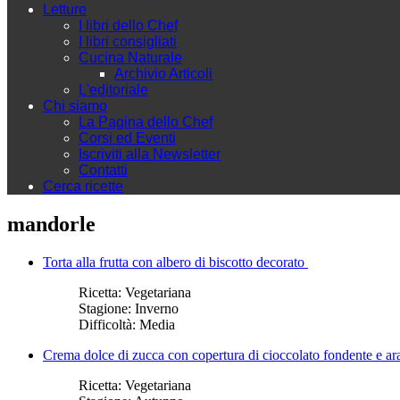
Letture
I libri dello Chef
I libri consigliati
Cucina Naturale
Archivio Articoli
L'editoriale
Chi siamo
La Pagina dello Chef
Corsi ed Eventi
Iscriviti alla Newsletter
Contatti
Cerca ricette
mandorle
Torta alla frutta con albero di biscotto decorato
Ricetta:
Vegetariana
Stagione:
Inverno
Difficoltà:
Media
Crema dolce di zucca con copertura di cioccolato fondente e ar
Ricetta:
Vegetariana