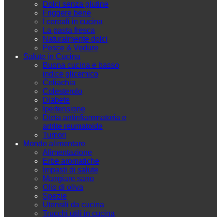
Dolci senza glutine
Friggere bene
I cereali in cucina
La pasta fresca
Naturalmente dolci
Pesce & Vedure
Salute in Cucina
Buona cucina e basso
indice glicemico
Celiachia
Colesterolo
Diabete
Ipertensione
Dieta antinfiammatoria e
artrite reumatoide
Tumori
Mondo alimentare
Alimentazione
Erbe aromatiche
Impasti di salute
Mangiare sano
Olio di oliva
Spezie
Utensili da cucina
Trucchi utili in cucina