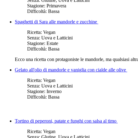
Senza:
Glutine, Uova e Latticini
Stagione:
Primavera
Difficoltà:
Bassa
Spaghetti di Sara alle mandorle e zucchine
Ricetta:
Vegan
Senza:
Uova e Latticini
Stagione:
Estate
Difficoltà:
Bassa
Ecco una ricetta con protagoniste le mandorle, ma qualsiasi altr
Gelato all'olio di mandorle e vaniglia con cialde alle olive
Ricetta:
Vegan
Senza:
Uova e Latticini
Stagione:
Inverno
Difficoltà:
Bassa
Tortino di peperoni, patate e funghi con salsa al timo
Ricetta:
Vegan
Senza:
Glutine, Uova e Latticini