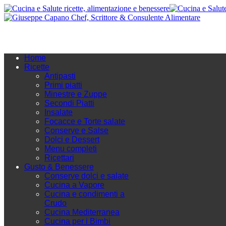
Home
Ricette
Antipasti
Primi piatti
Minestre e Zuppe
Secondi Piatti
Insalate
Focacce e Torte salate
Conserve e Salse
Dolci e Dessert
Menu completi
Ricettari
Gusto & Benessere
Conserve dolci e salate
Cucina a Vapore
Cucina e condimenti a
Crudo
Cucina Mediterranea
Cucina per i Bimbi