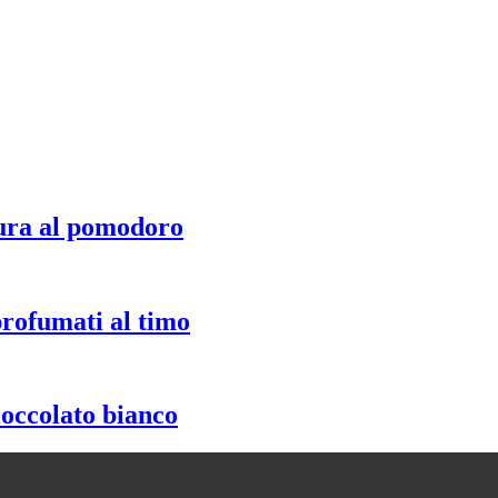
ura al pomodoro
profumati al timo
ioccolato bianco