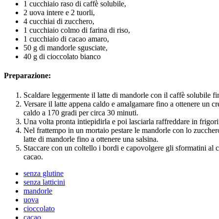
1 cucchiaio raso di caffè solubile,
2 uova intere e 2 tuorli,
4 cucchiai di zucchero,
1 cucchiaio colmo di farina di riso,
1 cucchiaio di cacao amaro,
50 g di mandorle sgusciate,
40 g di cioccolato bianco
Preparazione:
Scaldare leggermente il latte di mandorle con il caffè solubile fin
Versare il latte appena caldo e amalgamare fino a ottenere un c
caldo a 170 gradi per circa 30 minuti.
Una volta pronta intiepidirla e poi lasciarla raffreddare in frigo
Nel frattempo in un mortaio pestare le mandorle con lo zuccher
latte di mandorle fino a ottenere una salsina.
Staccare con un coltello i bordi e capovolgere gli sformatini al c
cacao.
senza glutine
senza latticini
mandorle
uova
cioccolato
cacao