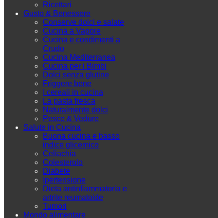
Ricettari
Gusto & Benessere
Conserve dolci e salate
Cucina a Vapore
Cucina e condimenti a
Crudo
Cucina Mediterranea
Cucina per i Bimbi
Dolci senza glutine
Friggere bene
I cereali in cucina
La pasta fresca
Naturalmente dolci
Pesce & Vedure
Salute in Cucina
Buona cucina e basso
indice glicemico
Celiachia
Colesterolo
Diabete
Ipertensione
Dieta antinfiammatoria e
artrite reumatoide
Tumori
Mondo alimentare