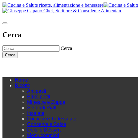
Cerca
Cerca
Cerca
Home
Ricette
Antipasti
Primi piatti
Minestre e Zuppe
Secondi Piatti
Insalate
Focacce e Torte salate
Conserve e Salse
Dolci e Dessert
Menu completi