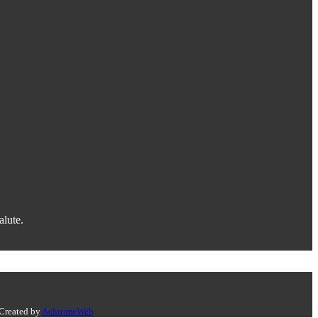
alute.
 Created by
AchromeWeb