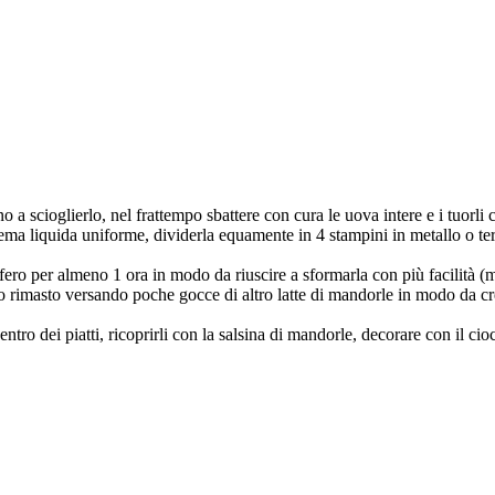
o a scioglierlo, nel frattempo sbattere con cura le uova intere e i tuorli c
rema liquida uniforme, dividerla equamente in 4 stampini in metallo o te
rifero per almeno 1 ora in modo da riuscire a sformarla con più facilità (
o rimasto versando poche gocce di altro latte di mandorle in modo da cr
entro dei piatti, ricoprirli con la salsina di mandorle, decorare con il c