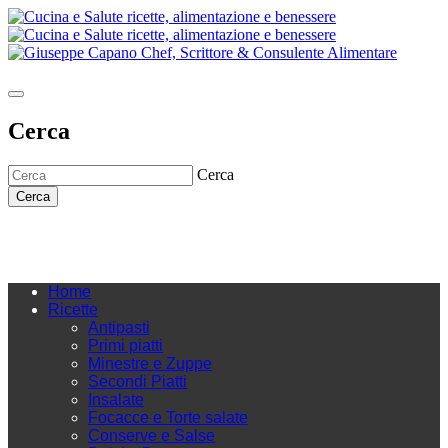
Cerca
Cerca
Cerca
Home
Ricette
Antipasti
Primi piatti
Minestre e Zuppe
Secondi Piatti
Insalate
Focacce e Torte salate
Conserve e Salse