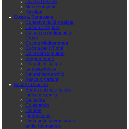
Dolci e Dessert
Menu completi
Ricettari
Gusto & Benessere
Conserve dolci e salate
Cucina a Vapore
Cucina e condimenti a
Crudo
Cucina Mediterranea
Cucina per i Bimbi
Dolci senza glutine
Friggere bene
I cereali in cucina
La pasta fresca
Naturalmente dolci
Pesce & Vedure
Salute in Cucina
Buona cucina e basso
indice glicemico
Celiachia
Colesterolo
Diabete
Ipertensione
Dieta antinfiammatoria e
artrite reumatoide