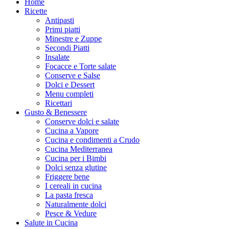
Home
Ricette
Antipasti
Primi piatti
Minestre e Zuppe
Secondi Piatti
Insalate
Focacce e Torte salate
Conserve e Salse
Dolci e Dessert
Menu completi
Ricettari
Gusto & Benessere
Conserve dolci e salate
Cucina a Vapore
Cucina e condimenti a Crudo
Cucina Mediterranea
Cucina per i Bimbi
Dolci senza glutine
Friggere bene
I cereali in cucina
La pasta fresca
Naturalmente dolci
Pesce & Vedure
Salute in Cucina