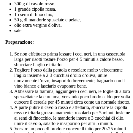
300 g di cavolo rosso,
1 grande cipolla rossa,
15 semi di finocchio,
50 g di mandorle sgusciate e pelate,
olio extra vergine d'oliva,
sale
Preparazione:
Se non effettuato prima lessare i ceci neri, in una casseruola
larga per risotti tostare l’orzo per 4-5 minuti a calore basso,
sbucciare l’aglio e tritarlo.
Togliere l’orzo dalla pentola e rosolare molto velocemente
l’aglio insieme a 2-3 cucchiai d’olio d’oliva, unire
nuovamente l’orzo, insaporirlo brevemente, bagnarlo con il
vino bianco e lasciarlo evaporare bene.
Abbassare la fiamma, aggiungere i ceci neri, le foglie di alloro
spezzettate e la curcuma, versando poco brodo caldo per volta
cuocere il cereale per 45 minuti circa come un normale risotto.
A parte pulire il cavolo rosso e affettarlo, sbucciare la cipolla
rossa e tritarla grossolanamente, rosolarla per 5 minuti insieme
ai semi di finocchio, le mandorle intere e 3 cucchiai di olio,
unire il cavolo, salarlo e insaporirlo per altri 5 minuti.
Versare un poco di brodo e cuocere il tutto per 20-25 minuti