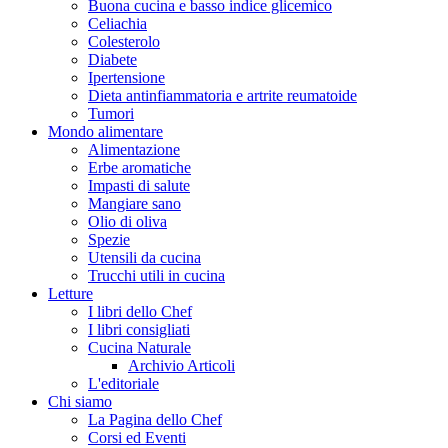
Buona cucina e basso indice glicemico
Celiachia
Colesterolo
Diabete
Ipertensione
Dieta antinfiammatoria e artrite reumatoide
Tumori
Mondo alimentare
Alimentazione
Erbe aromatiche
Impasti di salute
Mangiare sano
Olio di oliva
Spezie
Utensili da cucina
Trucchi utili in cucina
Letture
I libri dello Chef
I libri consigliati
Cucina Naturale
Archivio Articoli
L'editoriale
Chi siamo
La Pagina dello Chef
Corsi ed Eventi