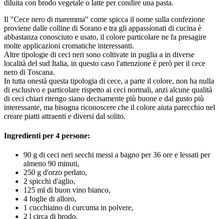
diluita con brodo vegetale o latte per condire una pasta.
Il "Cece nero di maremma" come spicca il nome sulla confezione
proviene dalle colline di Sorano e tra gli appassionati di cucina è
abbastanza conosciuto e usato, il colore particolare ne fa presagire
molte applicazioni cromatiche interessanti.
Altre tipologie di ceci neri sono coltivate in puglia a in diverse
località del sud Italia, in questo caso l'attenzione è però per il cece
nero di Toscana.
In tutta onestà questa tipologia di cece, a parte il colore, non ha nulla
di esclusivo e particolare rispetto ai ceci normali, anzi alcune qualità
di ceci chiari ritengo siano decisamente più buone e dal gusto più
interessante, ma bisogna riconoscere che il colore aiuta parecchio nel
creare piatti attraenti e diversi dal solito.
Ingredienti per 4 persone:
90 g di ceci neri secchi messi a bagno per 36 ore e lessati per
almeno 90 minuti,
250 g d'orzo perlato,
2 spicchi d'aglio,
125 ml di buon vino bianco,
4 foglie di alloro,
1 cucchiaino di curcuma in polvere,
2 l circa di brodo,